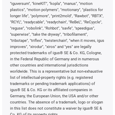
"iguversum", "kineKIT", "kopla", "manus", "motion
plastics", "motion polymers", "motionary", "plastics for
longer life", "polymore", "print2mold", "Rawbot", "RBTX",
"RCYL", "readycable", "readychain", "ReBeL", "ReCyycle",
"reguse", "robolink", "Rohbot", "savfe", "speedigus",
"superwise", "take the dryway", "tribofilament",
"tribotape", "triflex", "twisterchain", "when it moves, igus
improves", "xirodur", "xiros" and "yes" are legally
protected trademarks of igus® SE & Co. KG, Cologne,
in the Federal Republic of Germany and in numerous
other countries and international jurisdictions
worldwide. This is a representative but non-exhaustive
list of intellectual-property rights (e.g. registered
trademarks or pending trademark applications) of
igus® SE & Co. KG or its affiliated companies in
Germany, the European Union, the USA and/or other
countries. The absence of a trademark, logo or slogan
in this list does not constitute a waiver by igus® SE &
Co. KG of its property rights.