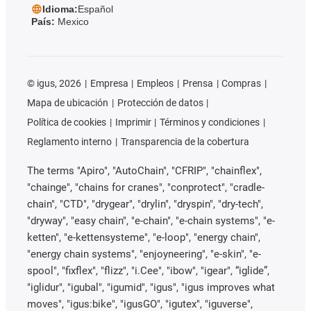
Idioma:
Español
País:
Mexico
©
igus, 2026
Empresa
Empleos
Prensa
Compras
Mapa de ubicación
Protección de datos
Política de cookies
Imprimir
Términos y condiciones
Reglamento interno
Transparencia de la cobertura
The terms "Apiro", "AutoChain", "CFRIP", "chainflex",
"chainge", "chains for cranes", "conprotect", "cradle-
chain", "CTD", "drygear", "drylin", "dryspin", "dry-tech",
"dryway", "easy chain", "e-chain", "e-chain systems", "e-
ketten", "e-kettensysteme", "e-loop", "energy chain",
"energy chain systems", "enjoyneering", "e-skin", "e-
spool", "fixflex", "flizz", "i.Cee", "ibow", "igear", “iglide”,
"iglidur", "igubal", "igumid", "igus", "igus improves what
moves", "igus:bike", "igusGO", "igutex", "iguverse",