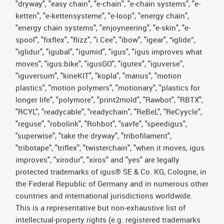
"dryway", "easy chain", "e-chain", "e-chain systems", "e-
ketten", "e-kettensysteme", "e-loop", "energy chain",
"energy chain systems", "enjoyneering", "e-skin", "e-
spool", "fixflex", "flizz", "i.Cee", "ibow", "igear", “iglide”,
"iglidur", "igubal", "igumid", "igus", "igus improves what
moves", "igus:bike", "igusGO", "igutex", "iguverse",
"iguversum", "kineKIT", "kopla", "manus", "motion
plastics", "motion polymers", "motionary", "plastics for
longer life", "polymore", "print2mold", "Rawbot", "RBTX",
"RCYL", "readycable", "readychain", "ReBeL", "ReCyycle",
"reguse", "robolink", "Rohbot", "savfe", "speedigus",
"superwise", "take the dryway", "tribofilament",
"tribotape", "triflex", "twisterchain", "when it moves, igus
improves", "xirodur", "xiros" and "yes" are legally
protected trademarks of igus® SE & Co. KG, Cologne, in
the Federal Republic of Germany and in numerous other
countries and international jurisdictions worldwide.
This is a representative but non-exhaustive list of
intellectual-property rights (e.g. registered trademarks