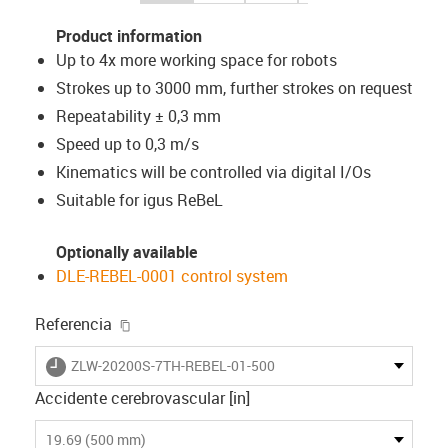
Product information
Up to 4x more working space for robots
Strokes up to 3000 mm, further strokes on request
Repeatability ± 0,3 mm
Speed up to 0,3 m/s
Kinematics will be controlled via digital I/Os
Suitable for igus ReBeL
Optionally available
DLE-REBEL-0001 control system
igus-icon-copy-clipboard
Referencia
igus-icon-lieferzeit
ZLW-20200S-7TH-REBEL-01-500
Accidente cerebrovascular [in]
19.69 (500 mm)