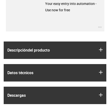
Your easy entry into automation -
Use now for free
igus-
igus
Descripción­del producto
igus
Datos técnicos
igus
Descargas