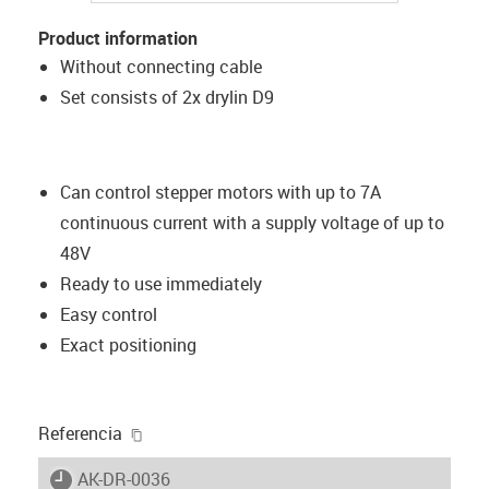
Product information
Without connecting cable
Set consists of 2x drylin D9
Can control stepper motors with up to 7A
continuous current with a supply voltage of up to
48V
Ready to use immediately
Easy control
Exact positioning
igus-icon-copy-clipboard
Referencia
igus-icon-lieferzeit
AK-DR-0036