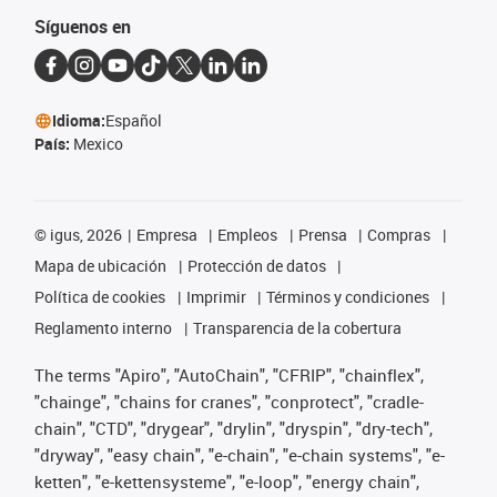
Síguenos en
Idioma:
Español
País:
Mexico
©
igus, 2026
Empresa
Empleos
Prensa
Compras
Mapa de ubicación
Protección de datos
Política de cookies
Imprimir
Términos y condiciones
Reglamento interno
Transparencia de la cobertura
The terms "Apiro", "AutoChain", "CFRIP", "chainflex",
"chainge", "chains for cranes", "conprotect", "cradle-
chain", "CTD", "drygear", "drylin", "dryspin", "dry-tech",
"dryway", "easy chain", "e-chain", "e-chain systems", "e-
ketten", "e-kettensysteme", "e-loop", "energy chain",