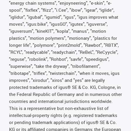
"energy chain systems", "enjoyneering", "e-skin", "e-
spool", "fixflex", "flizz", "i.Cee", "ibow", "igear", “iglide”,
"iglidur", "igubal", "igumid", "igus", "igus improves what
moves", "igus:bike", "igusGO", "igutex", "iguverse",
"iguversum", "kineKIT", "kopla", "manus", "motion
plastics", "motion polymers", "motionary", "plastics for
longer life", "polymore", "print2mold", "Rawbot", "RBTX",
"RCYL", "readycable", "readychain", "ReBeL", "ReCyycle",
"reguse", "robolink", "Rohbot", "savfe", "speedigus",
"superwise", "take the dryway", "tribofilament",
"tribotape", "triflex", "twisterchain", "when it moves, igus
improves", "xirodur", "xiros" and "yes" are legally
protected trademarks of igus® SE & Co. KG, Cologne, in
the Federal Republic of Germany and in numerous other
countries and international jurisdictions worldwide.
This is a representative but non-exhaustive list of
intellectual-property rights (e.g. registered trademarks
or pending trademark applications) of igus® SE & Co.
KG or its affiliated companies in Germany, the European