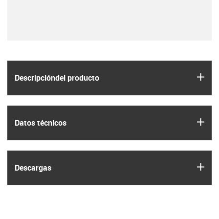
igus
Descripción­del producto
igus
Datos técnicos
igus
Descargas