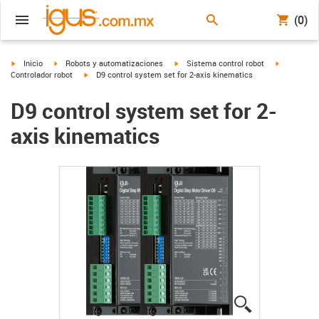
(0)
igus-icon-arrow-right
igus-icon-arrow-right
igus-icon-arrow-right
igus-icon-a
Inicio
Robots y automatizaciones
Sistema control robot
igus-icon-arrow-right
Controlador robot
D9 control system set for 2-axis kinematics
D9 control system set for 2-
axis kinematics
igus-icon-lup