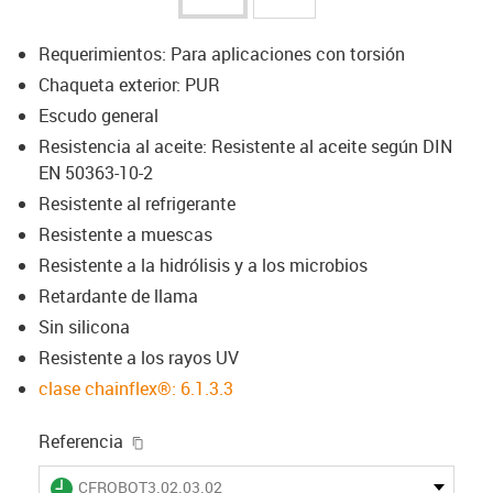
Requerimientos: Para aplicaciones con torsión
Chaqueta exterior: PUR
Escudo general
Resistencia al aceite: Resistente al aceite según DIN
EN 50363-10-2
Resistente al refrigerante
Resistente a muescas
Resistente a la hidrólisis y a los microbios
Retardante de llama
Sin silicona
Resistente a los rayos UV
clase chainflex®: 6.1.3.3
igus-icon-copy-clipboard
Referencia
igus-icon-lieferzeit
CFROBOT3.02.03.02