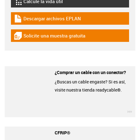
Calcule la vida útil
igus-icon-lebensdauerrechner
Descargar archivos EPLAN
igus-icon-download-plan
Solicite una muestra gratuita
igus-icon-gratismuster
¿Comprar un cable con un conector?
¿Buscas un cable engaste? Si es así,
visite nuestra tienda readycable®.
igu
CFRIP®