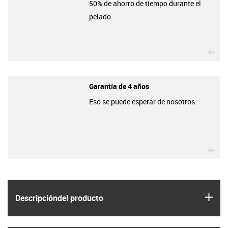
50% de ahorro de tiempo durante el
pelado.
igu
Garantía de 4 años
Eso se puede esperar de nosotros.
igu
igus
Descripción­del producto