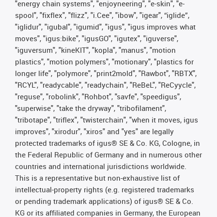
"energy chain systems", "enjoyneering", "e-skin", "e-
spool", "fixflex", "flizz", "i.Cee", "ibow", "igear", “iglide”,
"iglidur", "igubal", "igumid", "igus", "igus improves what
moves", "igus:bike", "igusGO", "igutex", "iguverse",
"iguversum", "kineKIT", "kopla", "manus", "motion
plastics", "motion polymers", "motionary", "plastics for
longer life", "polymore", "print2mold", "Rawbot", "RBTX",
"RCYL", "readycable", "readychain", "ReBeL", "ReCyycle",
"reguse", "robolink", "Rohbot", "savfe", "speedigus",
"superwise", "take the dryway", "tribofilament",
"tribotape", "triflex", "twisterchain", "when it moves, igus
improves", "xirodur", "xiros" and "yes" are legally
protected trademarks of igus® SE & Co. KG, Cologne, in
the Federal Republic of Germany and in numerous other
countries and international jurisdictions worldwide.
This is a representative but non-exhaustive list of
intellectual-property rights (e.g. registered trademarks
or pending trademark applications) of igus® SE & Co.
KG or its affiliated companies in Germany, the European