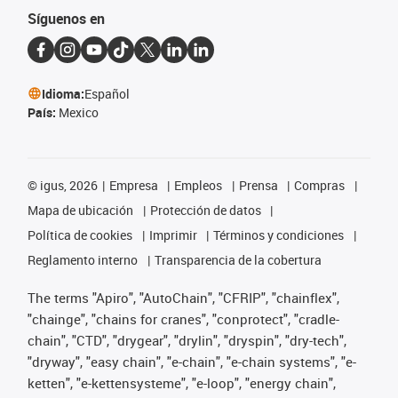
Síguenos en
Idioma:
Español
País:
Mexico
©
igus, 2026
Empresa
Empleos
Prensa
Compras
Mapa de ubicación
Protección de datos
Política de cookies
Imprimir
Términos y condiciones
Reglamento interno
Transparencia de la cobertura
The terms "Apiro", "AutoChain", "CFRIP", "chainflex",
"chainge", "chains for cranes", "conprotect", "cradle-
chain", "CTD", "drygear", "drylin", "dryspin", "dry-tech",
"dryway", "easy chain", "e-chain", "e-chain systems", "e-
ketten", "e-kettensysteme", "e-loop", "energy chain",