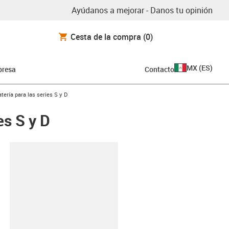
Ayúdanos a mejorar - Danos tu opinión
Cesta de la compra
(0)
MX
(
ES
)
resa
Contacto
ería para las series S y D
es S y D
y-clipboard