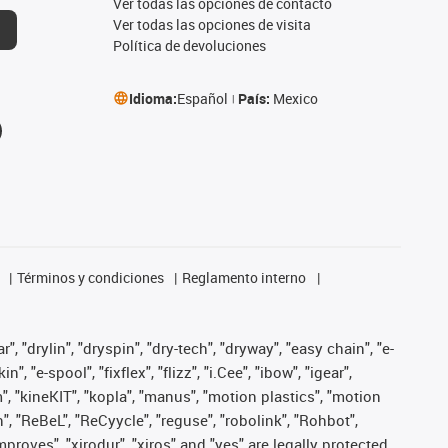
Ver todas las opciones de contacto
Ver todas las opciones de visita
Política de devoluciones
Idioma:
Español
País:
Mexico
Términos y condiciones
Reglamento interno
, "drylin", "dryspin", "dry-tech", "dryway", "easy chain", "e-
"e-spool", "fixflex", "flizz", "i.Cee", "ibow", "igear",
m", "kineKIT", "kopla", "manus", "motion plastics", "motion
", "ReBeL", "ReCyycle", "reguse", "robolink", "Rohbot",
improves", "xirodur", "xiros" and "yes" are legally protected