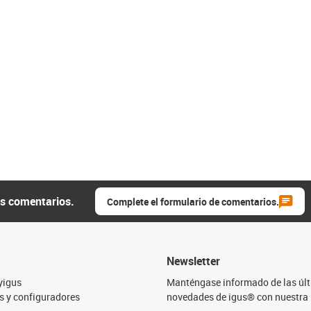
us comentarios.
Complete el formulario de comentarios.
Newsletter
yigus
Manténgase informado de las úl
s y configuradores
novedades de igus® con nuestra 