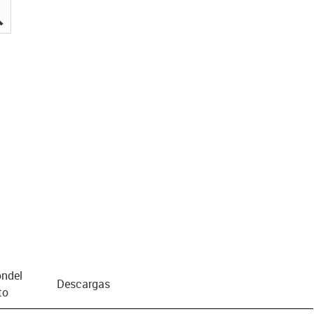
igus-icon-lupe
n­del
Descargas
to