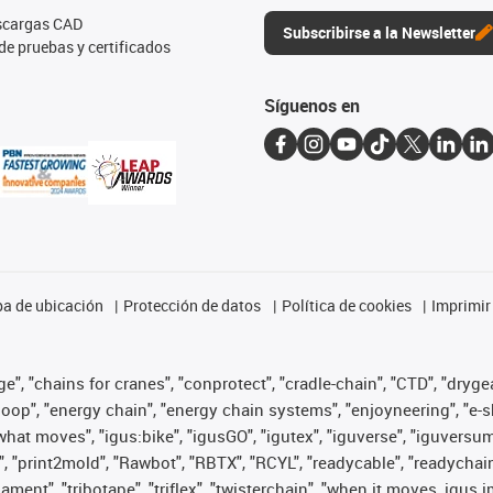
escargas CAD
Subscribirse a la Newsletter
de pruebas y certificados
Síguenos en
a de ubicación
Protección de datos
Política de cookies
Imprimir
", "chains for cranes", "conprotect", "cradle-chain", "CTD", "drygear"
op", "energy chain", "energy chain systems", "enjoyneering", "e-skin", 
es what moves", "igus:bike", "igusGO", "igutex", "iguverse", "iguversu
", "print2mold", "Rawbot", "RBTX", "RCYL", "readycable", "readychain
lament", "tribotape", "triflex", "twisterchain", "when it moves, igus 