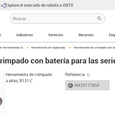
Explore el mercado de robótica RBTX
o
Industrias
Servicios
Recursos
Emp
-right
igus-icon-arrow-right
igus-icon-arrow-right
de Herramientas &
Herramienta de engarzado
Herramienta de crimpado con bat
rimpado con batería para las seri
igus-icon-cop
Herramienta de crimpado
Referencia
a pilas, B131-C
igus-icon-lieferzeit
MAT0177854