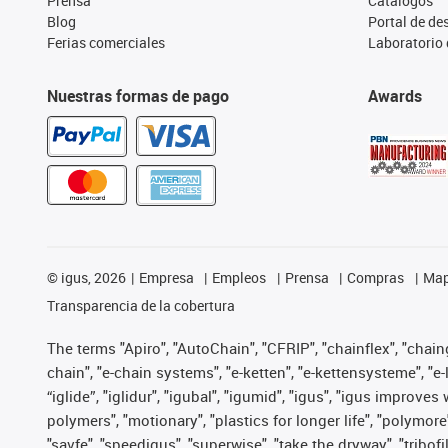
Prensa
Catálogos
Blog
Portal de d
Ferias comerciales
Laboratorio 
Nuestras formas de pago
Awards
©
igus, 2026
Empresa
Empleos
Prensa
Compras
Map
Transparencia de la cobertura
The terms "Apiro", "AutoChain", "CFRIP", "chainflex", "chainge
chain", "e-chain systems", "e-ketten", "e-kettensysteme", "e-lo
“iglide”, "iglidur", "igubal", "igumid", "igus", "igus improv
polymers", "motionary", "plastics for longer life", "polymore
"savfe", "speedigus", "superwise", "take the dryway", "tribofi