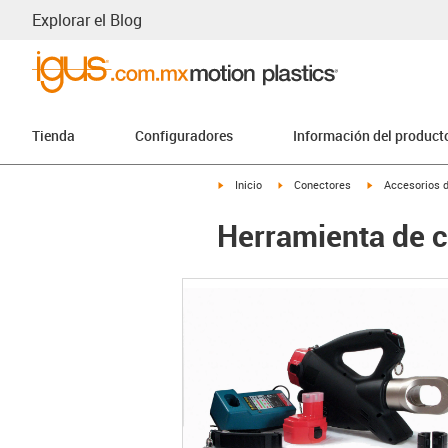
Explorar el Blog
Tienda
Configuradores
Información del product
igus-icon-arrow-right
igus-icon-arrow-right
igus-icon-arrow
Inicio
Conectores
Accesorios 
Herramienta de c