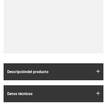
igus
Descripción­del producto
igus
Datos técnicos