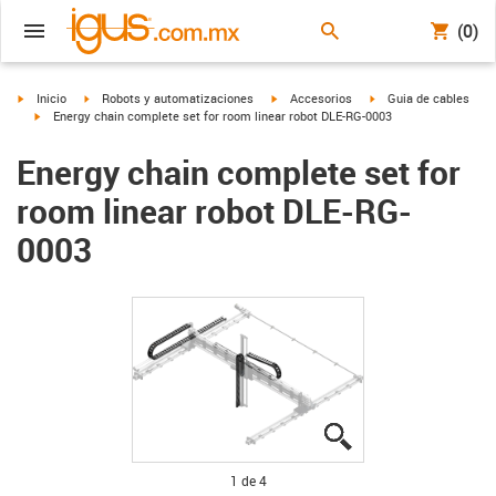
(0)
igus-icon-arrow-right
igus-icon-arrow-right
igus-icon-arrow-right
igus-icon-arrow-right
Inicio
Robots y automatizaciones
Accesorios
Guia de cables
igus-icon-arrow-right
Energy chain complete set for room linear robot DLE-RG-0003
Energy chain complete set for
room linear robot DLE-RG-
0003
igus-icon-lupe
igus-icon-lupe
igus-icon-lupe
igus-icon-lupe
1 de 4