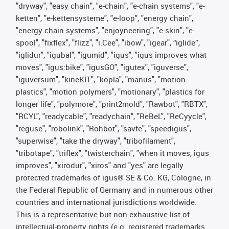
"dryway", "easy chain", "e-chain", "e-chain systems", "e-
ketten", "e-kettensysteme", "e-loop", "energy chain",
"energy chain systems", "enjoyneering", "e-skin", "e-
spool", "fixflex", "flizz", "i.Cee", "ibow", "igear", “iglide”,
"iglidur", "igubal", "igumid", "igus", "igus improves what
moves", "igus:bike", "igusGO", "igutex", "iguverse",
"iguversum", "kineKIT", "kopla", "manus", "motion
plastics", "motion polymers", "motionary", "plastics for
longer life", "polymore", "print2mold", "Rawbot", "RBTX",
"RCYL", "readycable", "readychain", "ReBeL", "ReCyycle",
"reguse", "robolink", "Rohbot", "savfe", "speedigus",
"superwise", "take the dryway", "tribofilament",
"tribotape", "triflex", "twisterchain", "when it moves, igus
improves", "xirodur", "xiros" and "yes" are legally
protected trademarks of igus® SE & Co. KG, Cologne, in
the Federal Republic of Germany and in numerous other
countries and international jurisdictions worldwide.
This is a representative but non-exhaustive list of
intellectual-property rights (e.g. registered trademarks