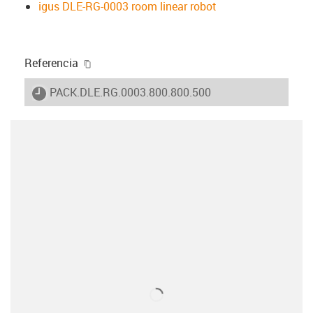
igus DLE-RG-0003 room linear robot
igus-icon-copy-clipboard
Referencia
igus-icon-lieferzeit
PACK.DLE.RG.0003.800.800.500