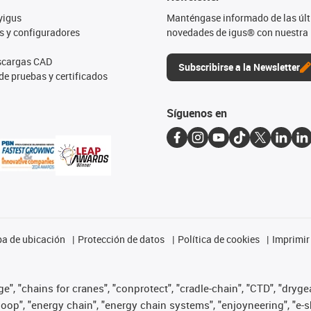
yigus
Manténgase informado de las úl
s y configuradores
novedades de igus® con nuestra 
escargas CAD
Subscribirse a la Newsletter
de pruebas y certificados
Síguenos en
a de ubicación
Protección de datos
Política de cookies
Imprimir
", "chains for cranes", "conprotect", "cradle-chain", "CTD", "drygear"
op", "energy chain", "energy chain systems", "enjoyneering", "e-skin", 