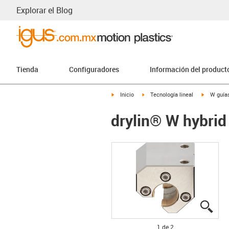
Explorar el Blog
Tienda
Configuradores
Información del product
igus-icon-arrow-right
igus-icon-arrow-right
igus-icon
Inicio
Tecnología lineal
W guías
drylin® W hybrid
igus
igus
1 de 2