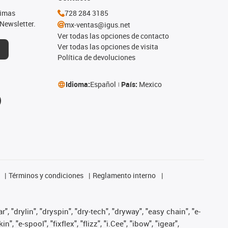
timas
728 284 3185
Newsletter.
mx-ventas@igus.net
Ver todas las opciones de contacto
Ver todas las opciones de visita
Política de devoluciones
Idioma:
Español
País:
Mexico
Términos y condiciones
Reglamento interno
, "drylin", "dryspin", "dry-tech", "dryway", "easy chain", "e-
"e-spool", "fixflex", "flizz", "i.Cee", "ibow", "igear",