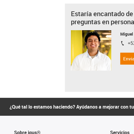
Estaría encantado de
preguntas en person
Miguel
+5
igus-i
Envia
¿Qué tal lo estamos haciendo? Ayúdanos a mejorar con t
Sobre igus®
Servicios