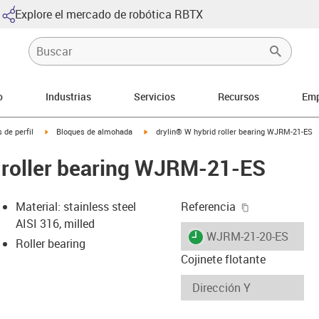
Explore el mercado de robótica RBTX
o
Industrias
Servicios
Recursos
Emp
-arrow-right
igus-icon-arrow-right
igus-icon-arrow-right
 de perfil
Bloques de almohada
drylin® W hybrid roller bearing WJRM-21-ES
 roller bearing WJRM-21-ES
igus-icon-cop
Material: stainless steel
Referencia
AISI 316, milled
igus-icon-lieferzeit
WJRM-21-20-ES
Roller bearing
Cojinete flotante
-icon-lupe
-icon-lupe