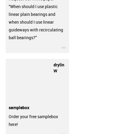
“When should I use plastic
linear plain bearings and
when should I use linear
guideways with recirculating
ball bearings?”
igus-icon-3arrow
drylin
W
samplebox
Order your free samplebox
here!
igus-icon-3arrow