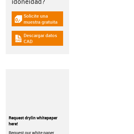
idoneidad?
Solicite una
igus-icon-gratismuster
muestra gratuita
Descargar datos
igus-icon-cad-dateien
CAD
Request drylin whitepaper
here!
Request our white paper