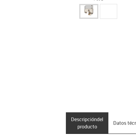
Descripción­del
Datos téc
producto