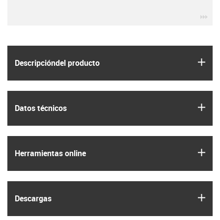
igu
igus
Descripción­del producto
igus
Datos técnicos
igus
Herramientas online
igus
Descargas