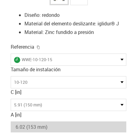
Diseño: redondo
Material del elemento deslizante: iglidur® J
Material: Zinc fundido a presión
igus-icon-copy-clipboard
Referencia
igus-icon-lieferzeit
WWE-10-120-15
Tamaño de instalación
10-120
C [in]
5.91 (150 mm)
A [in]