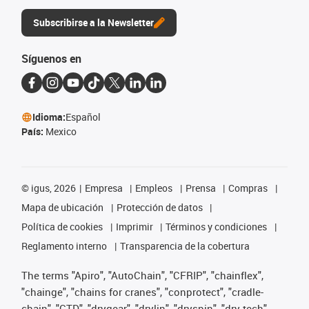
Subscribirse a la Newsletter
Síguenos en
Idioma:
Español
País:
Mexico
©
igus, 2026
Empresa
Empleos
Prensa
Compras
Mapa de ubicación
Protección de datos
Política de cookies
Imprimir
Términos y condiciones
Reglamento interno
Transparencia de la cobertura
The terms "Apiro", "AutoChain", "CFRIP", "chainflex",
"chainge", "chains for cranes", "conprotect", "cradle-
chain", "CTD", "drygear", "drylin", "dryspin", "dry-tech",