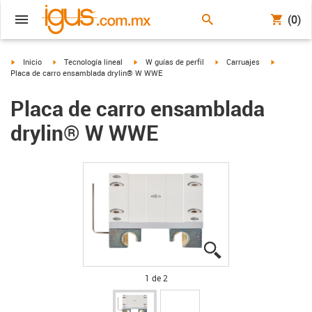
(0)
igus-icon-arrow-right
igus-icon-arrow-right
igus-icon-arrow-right
igus-icon-arrow-right
igus-icon-a
Inicio
Tecnología lineal
W guías de perfil
Carruajes
Placa de carro ensamblada drylin® W WWE
Placa de carro ensamblada
drylin® W WWE
igus-icon-lupe
igus-icon-lupe
1 de 2