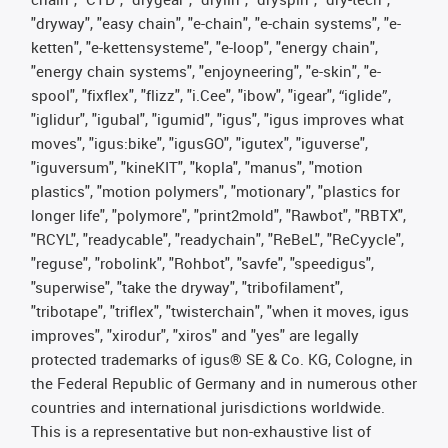
"dryway", "easy chain", "e-chain", "e-chain systems", "e-
ketten", "e-kettensysteme", "e-loop", "energy chain",
"energy chain systems", "enjoyneering", "e-skin", "e-
spool", "fixflex", "flizz", "i.Cee", "ibow", "igear", “iglide”,
"iglidur", "igubal", "igumid", "igus", "igus improves what
moves", "igus:bike", "igusGO", "igutex", "iguverse",
"iguversum", "kineKIT", "kopla", "manus", "motion
plastics", "motion polymers", "motionary", "plastics for
longer life", "polymore", "print2mold", "Rawbot", "RBTX",
"RCYL", "readycable", "readychain", "ReBeL", "ReCyycle",
"reguse", "robolink", "Rohbot", "savfe", "speedigus",
"superwise", "take the dryway", "tribofilament",
"tribotape", "triflex", "twisterchain", "when it moves, igus
improves", "xirodur", "xiros" and "yes" are legally
protected trademarks of igus® SE & Co. KG, Cologne, in
the Federal Republic of Germany and in numerous other
countries and international jurisdictions worldwide.
This is a representative but non-exhaustive list of