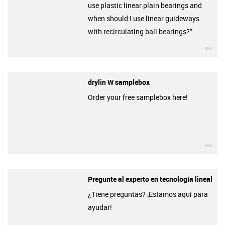
use plastic linear plain bearings and
when should I use linear guideways
with recirculating ball bearings?”
igu
drylin W samplebox
Order your free samplebox here!
igu
Pregunte al experto en tecnología lineal
¿Tiene preguntas? ¡Estamos aquí para
ayudar!