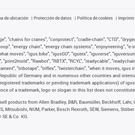
a de ubicación
Protección de datos
Política de cookies
Imprimir
", "chains for cranes", "conprotect", "cradle-chain", "CTD", "drygear"
op", "energy chain", "energy chain systems", "enjoyneering", "e-skin", 
es what moves", "igus:bike", "igusGO", "igutex", "iguverse", "iguversu
", "print2mold", "Rawbot", "RBTX", "RCYL", "readycable", "readychain
lament", "tribotape", "triflex", "twisterchain", "when it moves, igus 
Republic of Germany and in numerous other countries and internati
g. registered trademarks or pending trademark applications) of igu
e of a trademark, logo or slogan in this list does not constitute 
t sell products from Allen Bradley, B&R, Baumüller, Beckhoff, Lah
ES, Mitsubishi, NUM, Parker, Bosch Rexroth, SEW, Siemens, Stöber
® SE & Co. KG.