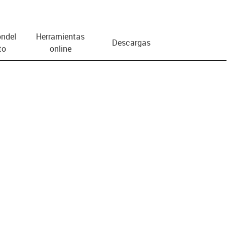
n­del
Herramientas
Descargas
to
online