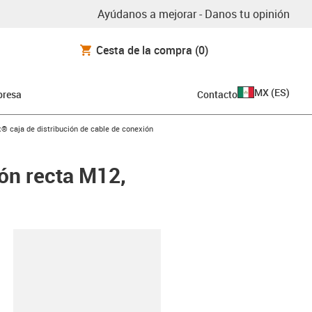
Ayúdanos a mejorar - Danos tu opinión
Cesta de la compra
(0)
MX
(
ES
)
resa
Contacto
rrow-right
x® caja de distribución de cable de conexión
ión recta M12,
y-clipboard