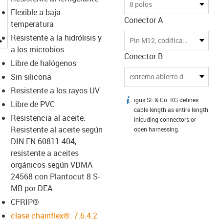
8 polos
Flexible a baja
Conector A
temperatura
igus-icon-lupe
Resistente a la hidrólisis y
Pin M12, codificado A
a los microbios
Conector B
Libre de halógenos
Sin silicona
extremo abierto del cable
Resistente a los rayos UV
igus SE & Co. KG defines
igus-icon-info
Libre de PVC
cable length as entire length
Resistencia al aceite:
inlcuding connectors or
Resistente al aceite según
open harnessing.
DIN EN 60811-404,
resistente a aceites
orgánicos según VDMA
24568 con Plantocut 8 S-
MB por DEA
CFRIP®
clase chainflex®: 7.6.4.2