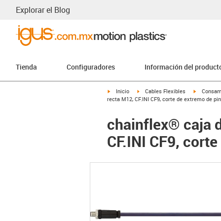
Explorar el Blog
Tienda
Configuradores
Información del product
igus-icon-arrow-right
igus-icon-arrow-right
igus-icon-
Inicio
Cables Flexibles
Consam
recta M12, CF.INI CF9, corte de extremo de pin
chainflex® caja 
CF.INI CF9, corte