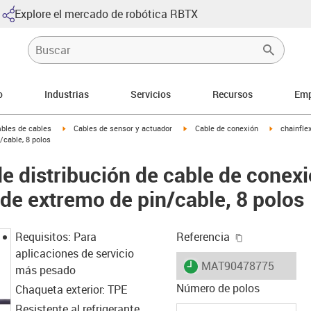
Explore el mercado de robótica RBTX
o
Industrias
Servicios
Recursos
Emp
arrow-right
igus-icon-arrow-right
igus-icon-arrow-right
igus-icon-a
bles de cables
Cables de sensor y actuador
Cable de conexión
chainfle
/cable, 8 polos
de distribución de cable de conex
 de extremo de pin/cable, 8 polos
igus-icon-cop
Requisitos: Para
Referencia
aplicaciones de servicio
igus-icon-lieferzeit
MAT90478775
más pesado
Número de polos
Chaqueta exterior: TPE
Resistente al refrigerante