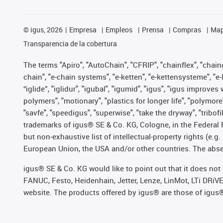
©
igus, 2026
Empresa
Empleos
Prensa
Compras
Map
Transparencia de la cobertura
The terms "Apiro", "AutoChain", "CFRIP", "chainflex", "chainge
chain", "e-chain systems", "e-ketten", "e-kettensysteme", "e-lo
“iglide”, "iglidur", "igubal", "igumid", "igus", "igus improv
polymers", "motionary", "plastics for longer life", "polymore
"savfe", "speedigus", "superwise", "take the dryway", "tribofi
trademarks of igus® SE & Co. KG, Cologne, in the Federal 
but non-exhaustive list of intellectual-property rights (e.
European Union, the USA and/or other countries. The absenc
igus® SE & Co. KG would like to point out that it does no
FANUC, Festo, Heidenhain, Jetter, Lenze, LinMot, LTi DRiV
website. The products offered by igus® are those of igus