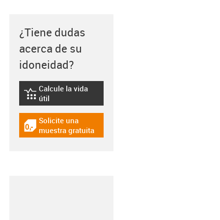
¿Tiene dudas
acerca de su
idoneidad?
Calcule la vida
igus-icon-lebensdauerrechner
útil
Solicite una
igus-icon-gratismuster
muestra gratuita