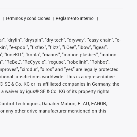
Términos y condiciones
Reglamento interno
, "drylin", "dryspin", "dry-tech", "dryway", "easy chain", "e-
"e-spool", "fixflex", "flizz", "i.Cee", "ibow", "igear",
m", "kineKIT", "kopla", "manus", "motion plastics", "motion
", "ReBeL", "ReCyycle", "reguse", "robolink", "Rohbot",
improves", "xirodur", "xiros" and "yes" are legally protected
onal jurisdictions worldwide. This is a representative
s® SE & Co. KG or its affiliated companies in Germany, the
a waiver by igus® SE & Co. KG of its property rights.
r, Control Techniques, Danaher Motion, ELAU, FAGOR,
 or any other drive manufacturer mentioned on this