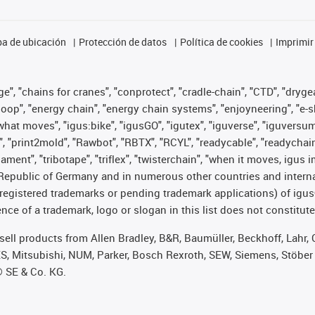
a de ubicación
Protección de datos
Política de cookies
Imprimir
", "chains for cranes", "conprotect", "cradle-chain", "CTD", "drygear"
op", "energy chain", "energy chain systems", "enjoyneering", "e-skin", 
es what moves", "igus:bike", "igusGO", "igutex", "iguverse", "iguversu
", "print2mold", "Rawbot", "RBTX", "RCYL", "readycable", "readychain
lament", "tribotape", "triflex", "twisterchain", "when it moves, igus 
Republic of Germany and in numerous other countries and internati
g. registered trademarks or pending trademark applications) of igu
e of a trademark, logo or slogan in this list does not constitute 
t sell products from Allen Bradley, B&R, Baumüller, Beckhoff, Lah
ES, Mitsubishi, NUM, Parker, Bosch Rexroth, SEW, Siemens, Stöber
® SE & Co. KG.