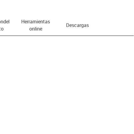
n­del
Herramientas
Descargas
to
online