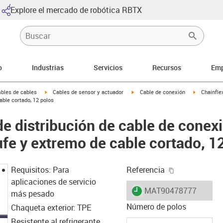
Explore el mercado de robótica RBTX
o
Industrias
Servicios
Recursos
Emp
arrow-right
igus-icon-arrow-right
igus-icon-arrow-right
igus-icon-a
bles de cables
Cables de sensor y actuador
Cable de conexión
Chainfle
able cortado, 12 polos
de distribución de cable de conex
ufe y extremo de cable cortado, 1
igus-icon-cop
Requisitos: Para
Referencia
aplicaciones de servicio
igus-icon-lieferzeit
MAT90478777
más pesado
Número de polos
Chaqueta exterior: TPE
Resistente al refrigerante