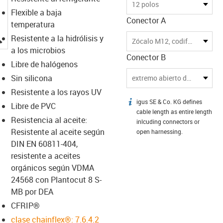
12 polos
Flexible a baja
Conector A
temperatura
igus-icon-lupe
Resistente a la hidrólisis y
Zócalo M12, codificado A
a los microbios
Conector B
Libre de halógenos
Sin silicona
extremo abierto del cable
Resistente a los rayos UV
igus SE & Co. KG defines
igus-icon-info
Libre de PVC
cable length as entire length
Resistencia al aceite:
inlcuding connectors or
Resistente al aceite según
open harnessing.
DIN EN 60811-404,
resistente a aceites
orgánicos según VDMA
24568 con Plantocut 8 S-
MB por DEA
CFRIP®
clase chainflex®: 7.6.4.2