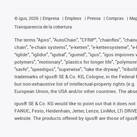
©
igus, 2026
Empresa
Empleos
Prensa
Compras
Map
Transparencia de la cobertura
The terms "Apiro", "AutoChain", "CFRIP", "chainflex", "chainge
chain", "e-chain systems", "e-ketten", "e-kettensysteme", "e-lo
“iglide”, "iglidur", "igubal", "igumid", "igus", "igus improv
polymers", "motionary", "plastics for longer life", "polymore
"savfe", "speedigus", "superwise", "take the dryway", "tribofi
trademarks of igus® SE & Co. KG, Cologne, in the Federal 
but non-exhaustive list of intellectual-property rights (e.
European Union, the USA and/or other countries. The absenc
igus® SE & Co. KG would like to point out that it does no
FANUC, Festo, Heidenhain, Jetter, Lenze, LinMot, LTi DRiV
website. The products offered by igus® are those of igus