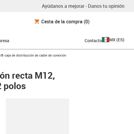
Ayúdanos a mejorar - Danos tu opinión
Cesta de la compra
(0)
MX
(
ES
)
resa
Contacto
rrow-right
x® caja de distribución de cable de conexión
ión recta M12,
2 polos
y-clipboard