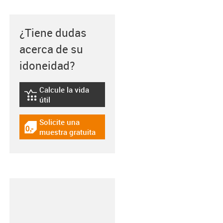
¿Tiene dudas
acerca de su
idoneidad?
Calcule la vida
igus-icon-lebensdauerrechner
útil
Solicite una
igus-icon-gratismuster
muestra gratuita