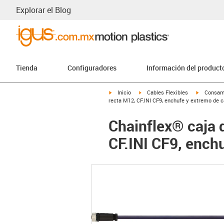
Explorar el Blog
Tienda
Configuradores
Información del product
igus-icon-arrow-right
igus-icon-arrow-right
igus-icon-
Inicio
Cables Flexibles
Consam
recta M12, CF.INI CF9, enchufe y extremo de c
Chainflex® caja 
CF.INI CF9, ench