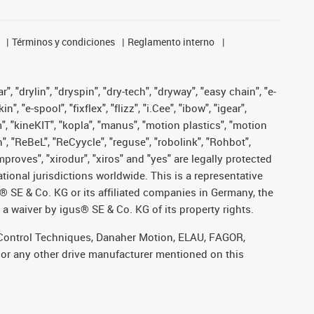
Términos y condiciones
Reglamento interno
, "drylin", "dryspin", "dry-tech", "dryway", "easy chain", "e-
"e-spool", "fixflex", "flizz", "i.Cee", "ibow", "igear",
m", "kineKIT", "kopla", "manus", "motion plastics", "motion
", "ReBeL", "ReCyycle", "reguse", "robolink", "Rohbot",
improves", "xirodur", "xiros" and "yes" are legally protected
onal jurisdictions worldwide. This is a representative
s® SE & Co. KG or its affiliated companies in Germany, the
a waiver by igus® SE & Co. KG of its property rights.
r, Control Techniques, Danaher Motion, ELAU, FAGOR,
 or any other drive manufacturer mentioned on this