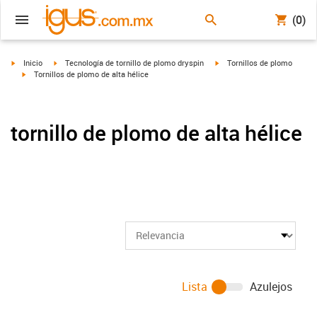
(0)
igus-icon-arrow-right
igus-icon-arrow-right
igus-icon-arrow-right
Inicio
Tecnología de tornillo de plomo dryspin
Tornillos de plomo
igus-icon-arrow-right
Tornillos de plomo de alta hélice
tornillo de plomo de alta hélice
Lista
Azulejos