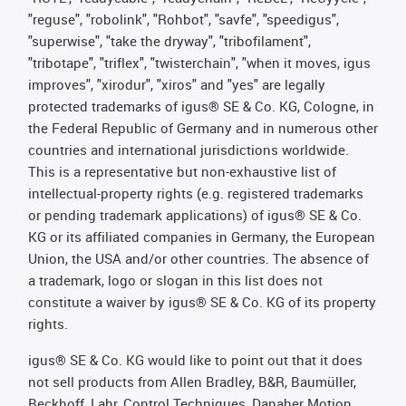
"reguse", "robolink", "Rohbot", "savfe", "speedigus",
"superwise", "take the dryway", "tribofilament",
"tribotape", "triflex", "twisterchain", "when it moves, igus
improves", "xirodur", "xiros" and "yes" are legally
protected trademarks of igus® SE & Co. KG, Cologne, in
the Federal Republic of Germany and in numerous other
countries and international jurisdictions worldwide.
This is a representative but non-exhaustive list of
intellectual-property rights (e.g. registered trademarks
or pending trademark applications) of igus® SE & Co.
KG or its affiliated companies in Germany, the European
Union, the USA and/or other countries. The absence of
a trademark, logo or slogan in this list does not
constitute a waiver by igus® SE & Co. KG of its property
rights.
igus® SE & Co. KG would like to point out that it does
not sell products from Allen Bradley, B&R, Baumüller,
Beckhoff, Lahr, Control Techniques, Danaher Motion,