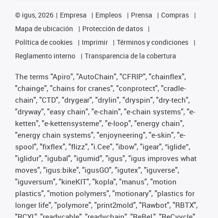
©
igus, 2026
Empresa
Empleos
Prensa
Compras
Mapa de ubicación
Protección de datos
Política de cookies
Imprimir
Términos y condiciones
Reglamento interno
Transparencia de la cobertura
The terms "Apiro", "AutoChain", "CFRIP", "chainflex",
"chainge", "chains for cranes", "conprotect", "cradle-
chain", "CTD", "drygear", "drylin", "dryspin", "dry-tech",
"dryway", "easy chain", "e-chain", "e-chain systems", "e-
ketten", "e-kettensysteme", "e-loop", "energy chain",
"energy chain systems", "enjoyneering", "e-skin", "e-
spool", "fixflex", "flizz", "i.Cee", "ibow", "igear", “iglide”,
"iglidur", "igubal", "igumid", "igus", "igus improves what
moves", "igus:bike", "igusGO", "igutex", "iguverse",
"iguversum", "kineKIT", "kopla", "manus", "motion
plastics", "motion polymers", "motionary", "plastics for
longer life", "polymore", "print2mold", "Rawbot", "RBTX",
"RCYL", "readycable", "readychain", "ReBeL", "ReCyycle",