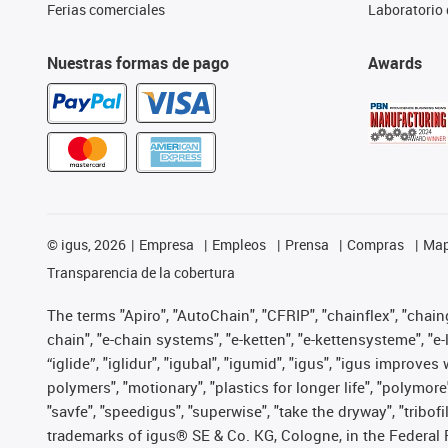
Ferias comerciales
Laboratorio 
Nuestras formas de pago
Awards
©
igus, 2026
Empresa
Empleos
Prensa
Compras
Map
Transparencia de la cobertura
The terms "Apiro", "AutoChain", "CFRIP", "chainflex", "chainge
chain", "e-chain systems", "e-ketten", "e-kettensysteme", "e-lo
“iglide”, "iglidur", "igubal", "igumid", "igus", "igus improv
polymers", "motionary", "plastics for longer life", "polymore
"savfe", "speedigus", "superwise", "take the dryway", "tribofi
trademarks of igus® SE & Co. KG, Cologne, in the Federal 