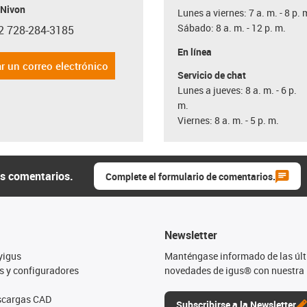
 Nivon
Lunes a viernes: 7 a. m. - 8 p. 
Sábado: 8 a. m. - 12 p. m.
2 728-284-3185
con-phone
En línea
r un correo electrónico
Servicio de chat
Lunes a jueves: 8 a. m. - 6 p.
m.
Viernes: 8 a. m. - 5 p. m.
us comentarios.
Complete el formulario de comentarios.
Newsletter
yigus
Manténgase informado de las úl
s y configuradores
novedades de igus® con nuestra 
escargas CAD
Subscribirse a la Newsletter