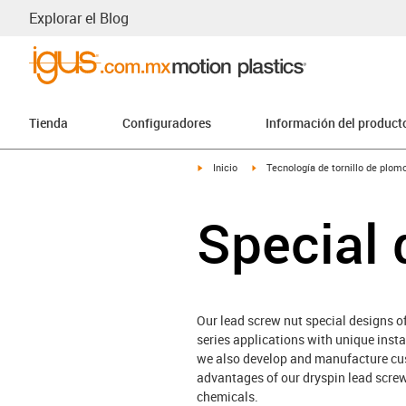
Explorar el Blog
Tienda
Configuradores
Información del product
igus-icon-arrow-right
igus-icon-arrow-right
Inicio
Tecnología de tornillo de plom
Special 
Our lead screw nut special designs o
series applications with unique insta
we also develop and manufacture cust
advantages of our dryspin lead screw t
chemicals.