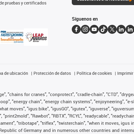
de pruebas y certificados
Síguenos en
a de ubicación
Protección de datos
Política de cookies
Imprimir
", "chains for cranes", "conprotect", "cradle-chain", "CTD", "drygear"
op", "energy chain", "energy chain systems", "enjoyneering", "e-skin", 
es what moves", "igus:bike", "igusGO", "igutex", "iguverse", "iguversu
", "print2mold", "Rawbot", "RBTX", "RCYL", "readycable", "readychain
lament", "tribotape", "triflex", "twisterchain", "when it moves, igus 
Republic of Germany and in numerous other countries and internati