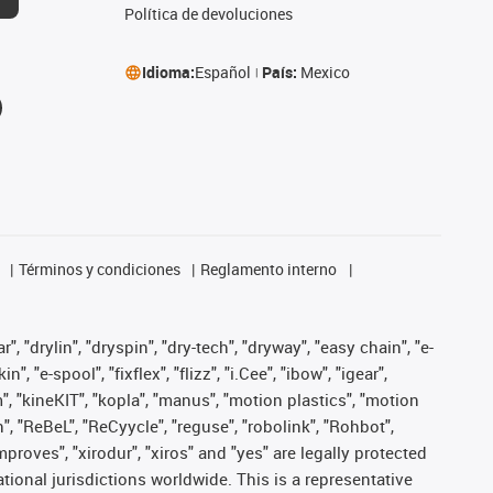
Política de devoluciones
Idioma:
Español
País:
Mexico
Términos y condiciones
Reglamento interno
, "drylin", "dryspin", "dry-tech", "dryway", "easy chain", "e-
"e-spool", "fixflex", "flizz", "i.Cee", "ibow", "igear",
m", "kineKIT", "kopla", "manus", "motion plastics", "motion
", "ReBeL", "ReCyycle", "reguse", "robolink", "Rohbot",
improves", "xirodur", "xiros" and "yes" are legally protected
onal jurisdictions worldwide. This is a representative