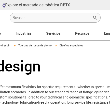
Explore el mercado de robótica RBTX
o
Industrias
Servicios
Recursos
Emp
igus-icon-arrow-right
igus-icon-arrow-right
o dryspin
Tuercas de rosca de plomo
Diseños especiales
design
ffer maximum flexibility for specific requirements - whether in special-
llation scenarios. In addition to our standard range of flange, cylindric
om solutions tailored to your technical and geometric specifications. 
echnology: lubrication-free dry operation, long service life, resistance 