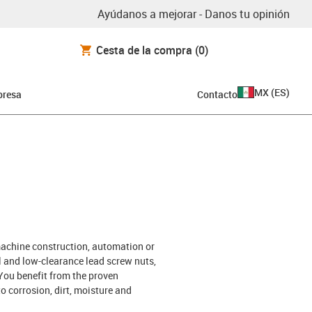
Ayúdanos a mejorar - Danos tu opinión
Cesta de la compra
(0)
MX
(
ES
)
resa
Contacto
 machine construction, automation or
al and low-clearance lead screw nuts,
You benefit from the proven
to corrosion, dirt, moisture and