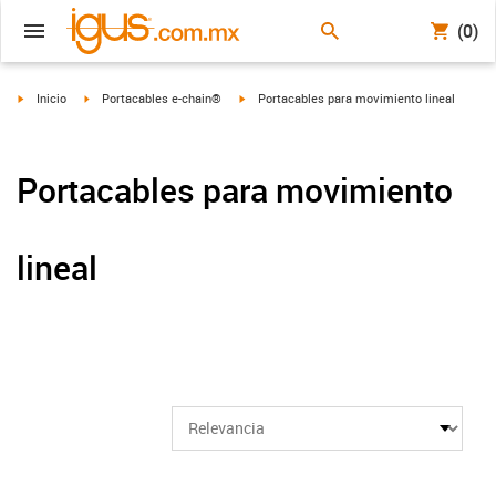
(0)
igus-icon-arrow-right
igus-icon-arrow-right
igus-icon-arrow-right
Inicio
Portacables e-chain®
Portacables para movimiento lineal
Portacables para movimiento
lineal