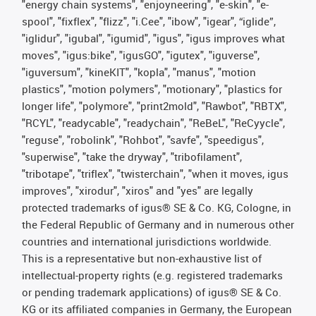
"energy chain systems", "enjoyneering", "e-skin", "e-
spool", "fixflex", "flizz", "i.Cee", "ibow", "igear", “iglide”,
"iglidur", "igubal", "igumid", "igus", "igus improves what
moves", "igus:bike", "igusGO", "igutex", "iguverse",
"iguversum", "kineKIT", "kopla", "manus", "motion
plastics", "motion polymers", "motionary", "plastics for
longer life", "polymore", "print2mold", "Rawbot", "RBTX",
"RCYL", "readycable", "readychain", "ReBeL", "ReCyycle",
"reguse", "robolink", "Rohbot", "savfe", "speedigus",
"superwise", "take the dryway", "tribofilament",
"tribotape", "triflex", "twisterchain", "when it moves, igus
improves", "xirodur", "xiros" and "yes" are legally
protected trademarks of igus® SE & Co. KG, Cologne, in
the Federal Republic of Germany and in numerous other
countries and international jurisdictions worldwide.
This is a representative but non-exhaustive list of
intellectual-property rights (e.g. registered trademarks
or pending trademark applications) of igus® SE & Co.
KG or its affiliated companies in Germany, the European