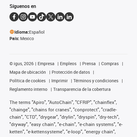
Síguenos en
Idioma:
Español
País:
Mexico
©
igus, 2026
Empresa
Empleos
Prensa
Compras
Mapa de ubicación
Protección de datos
Política de cookies
Imprimir
Términos y condiciones
Reglamento interno
Transparencia de la cobertura
The terms "Apiro", "AutoChain", "CFRIP", "chainflex",
"chainge", "chains for cranes", "conprotect", "cradle-
chain", "CTD", "drygear", "drylin", "dryspin", "dry-tech",
"dryway", "easy chain", "e-chain", "e-chain systems", "e-
ketten", "e-kettensysteme", "e-loop", "energy chain",