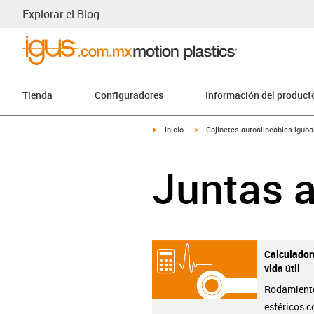
Explorar el Blog
Tienda
Configuradores
Información del product
igus-icon-arrow-right
igus-icon-arrow-right
Inicio
Cojinetes autoalineables igub
Juntas a
Calculador
vida útil
Rodamient
esféricos c