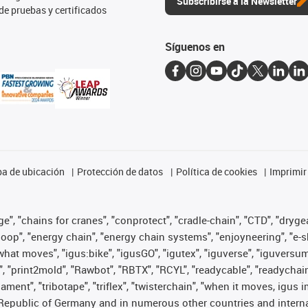
Subscribirse a la Newsletter
de pruebas y certificados
Síguenos en
a de ubicación
Protección de datos
Política de cookies
Imprimir
", "chains for cranes", "conprotect", "cradle-chain", "CTD", "drygear"
op", "energy chain", "energy chain systems", "enjoyneering", "e-skin", 
es what moves", "igus:bike", "igusGO", "igutex", "iguverse", "iguversu
", "print2mold", "Rawbot", "RBTX", "RCYL", "readycable", "readychain
lament", "tribotape", "triflex", "twisterchain", "when it moves, igus 
Republic of Germany and in numerous other countries and internati