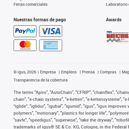
Ferias comerciales
Laboratorio 
Nuestras formas de pago
Awards
©
igus, 2026
Empresa
Empleos
Prensa
Compras
Map
Transparencia de la cobertura
The terms "Apiro", "AutoChain", "CFRIP", "chainflex", "chainge
chain", "e-chain systems", "e-ketten", "e-kettensysteme", "e-lo
“iglide”, "iglidur", "igubal", "igumid", "igus", "igus improv
polymers", "motionary", "plastics for longer life", "polymore
"savfe", "speedigus", "superwise", "take the dryway", "tribofi
trademarks of igus® SE & Co. KG, Cologne, in the Federal 