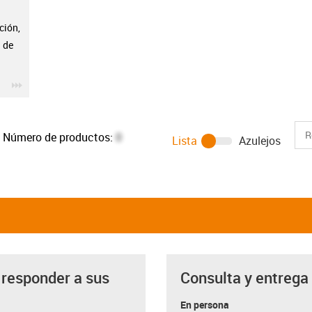
l
ción,
a de
igus-icon-3arrow
Número de productos:
0
Lista
Azulejos
 responder a sus
Consulta y entrega
a
En persona