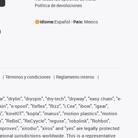
Política de devoluciones
Idioma:
Español
País:
Mexico
Términos y condiciones
Reglamento interno
, "drylin", "dryspin", "dry-tech", "dryway", "easy chain", "e-
"e-spool", "fixflex", "flizz", "i.Cee", "ibow", "igear",
m", "kineKIT", "kopla", "manus", "motion plastics", "motion
", "ReBeL", "ReCyycle", "reguse", "robolink", "Rohbot",
improves", "xirodur", "xiros" and "yes" are legally protected
onal jurisdictions worldwide. This is a representative