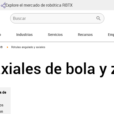
Explore el mercado de robótica RBTX
o
Industrias
Servicios
Recursos
Emp
igus-icon-arrow-right
al®
Rótulas angulado y axiales
xiales de bola y
a de
os
on