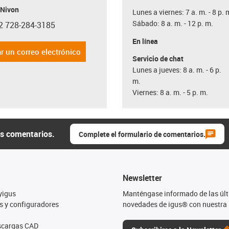
 Nivon
Lunes a viernes: 7 a. m. - 8 p. 
Sábado: 8 a. m. - 12 p. m.
2 728-284-3185
con-phone
En línea
r un correo electrónico
Servicio de chat
Lunes a jueves: 8 a. m. - 6 p.
m.
Viernes: 8 a. m. - 5 p. m.
us comentarios.
Complete el formulario de comentarios.
Newsletter
yigus
Manténgase informado de las úl
s y configuradores
novedades de igus® con nuestra 
escargas CAD