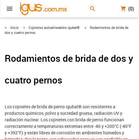
(0)
igus-icon-arrow-right
igus-icon-arrow-right
igus-icon-arrow-right
Inicio
Cojinetes autoalineables igubal®
Rodamientos de brida de
dos y cuatro pernos
Rodamientos de brida de dos y
cuatro pernos
Los cojinetes de brida de perno igubal® son resistentes a
productos químicos, polvo y suciedad gruesa, radiación UV y
radiación nuclear. Los cojinetes con brida de perno funcionan
correctamente a temperaturas extremas entre -40 y +200°C (-40°F
y +392°F) y están libres de corrosión en ambientes húmedos y