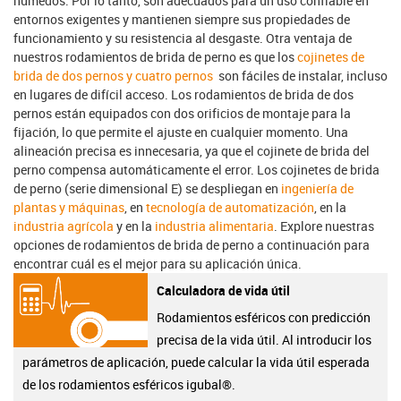
húmedos. Por lo tanto, son adecuados para un uso confiable en
entornos exigentes y mantienen siempre sus propiedades de
funcionamiento y su resistencia al desgaste. Otra ventaja de
nuestros rodamientos de brida de perno es que los
cojinetes de
brida de dos pernos y cuatro pernos
son fáciles de instalar, incluso
en lugares de difícil acceso. Los rodamientos de brida de dos
pernos están equipados con dos orificios de montaje para la
fijación, lo que permite el ajuste en cualquier momento. Una
alineación precisa es innecesaria, ya que el cojinete de brida del
perno compensa automáticamente el error. Los cojinetes de brida
de perno (serie dimensional E) se despliegan en
ingeniería de
plantas y máquinas
, en
tecnología de automatización
, en la
industria agrícola
y en la
industria alimentaria
. Explore nuestras
opciones de rodamientos de brida de perno a continuación para
encontrar cuál es el mejor para su aplicación única.
Calculadora de vida útil
Rodamientos esféricos con predicción
precisa de la vida útil. Al introducir los
parámetros de aplicación, puede calcular la vida útil esperada
de los rodamientos esféricos igubal®.