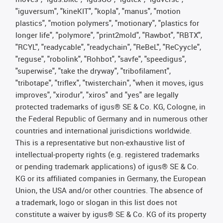
"iguversum", "kineKIT", "kopla", "manus", "motion
plastics", "motion polymers", "motionary", "plastics for
longer life", "polymore", "print2mold", "Rawbot", "RBTX",
"RCYL", "readycable", "readychain", "ReBeL", "ReCyycle",
"reguse", "robolink", "Rohbot", "savfe", "speedigus",
"superwise", "take the dryway", "tribofilament",
"tribotape", "triflex", "twisterchain", "when it moves, igus
improves", "xirodur", "xiros" and "yes" are legally
protected trademarks of igus® SE & Co. KG, Cologne, in
the Federal Republic of Germany and in numerous other
countries and international jurisdictions worldwide.
This is a representative but non-exhaustive list of
intellectual-property rights (e.g. registered trademarks
or pending trademark applications) of igus® SE & Co.
KG or its affiliated companies in Germany, the European
Union, the USA and/or other countries. The absence of
a trademark, logo or slogan in this list does not
constitute a waiver by igus® SE & Co. KG of its property