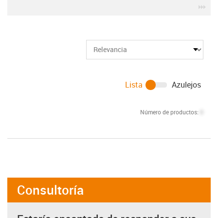
igu
Lista
Azulejos
Número de productos:
0
Consultoría