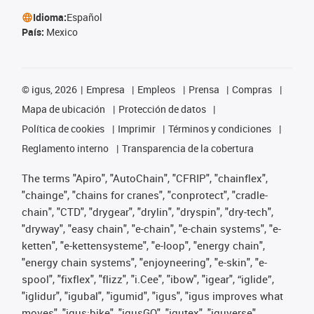
Idioma:
Español
País:
Mexico
©
igus, 2026
Empresa
Empleos
Prensa
Compras
Mapa de ubicación
Protección de datos
Política de cookies
Imprimir
Términos y condiciones
Reglamento interno
Transparencia de la cobertura
The terms "Apiro", "AutoChain", "CFRIP", "chainflex",
"chainge", "chains for cranes", "conprotect", "cradle-
chain", "CTD", "drygear", "drylin", "dryspin", "dry-tech",
"dryway", "easy chain", "e-chain", "e-chain systems", "e-
ketten", "e-kettensysteme", "e-loop", "energy chain",
"energy chain systems", "enjoyneering", "e-skin", "e-
spool", "fixflex", "flizz", "i.Cee", "ibow", "igear", “iglide”,
"iglidur", "igubal", "igumid", "igus", "igus improves what
moves", "igus:bike", "igusGO", "igutex", "iguverse",