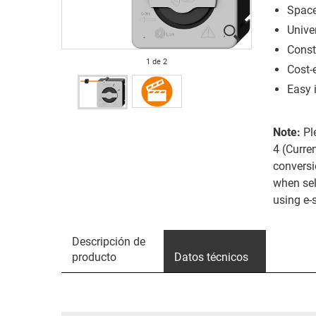
Space
Unive
Const
1
de
2
Cost-
Easy 
Note:
Pl
4 (Curre
conversi
when sel
using e-
Descripción de
producto
Datos técnicos