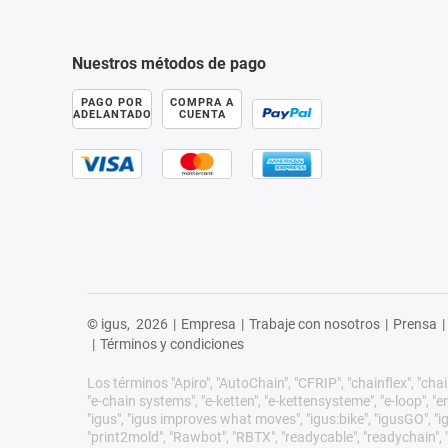
Nuestros métodos de pago
PAGO POR
COMPRA A
ADELANTADO
CUENTA
© igus,
2026
|
Empresa
|
Trabaje con nosotros
|
Prensa
|
|
Términos y condiciones
Los términos "Apiro", "AutoChain", "CFRIP", "chainflex", "chain
"e-chain systems", "e-ketten", "e-kettensysteme", "e-loop", "ener
"igus", "igus improves what moves", "igus:bike", "igusGO", "ig
"print2mold", "Rawbot", "RBTX", "readycable", "readychain", "R