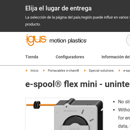
Elija el lugar de entrega
La selección de la página del país/región puede influir en varios
producto.
Tienda
Configuradores
Información de
Inicio
Portacables e-chain®
Special solutions
e-sp
e-spool® flex mini - unint
No sli
Withou
for en
data, 