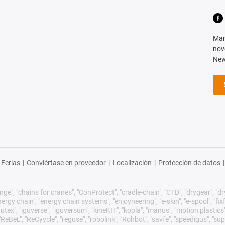
Man
nov
New
Ferias
|
Conviértase en proveedor
|
Localización
|
Protección de datos
|
ge", "chains for cranes", "ConProtect", "cradle-chain", "CTD", "drygear", "dryli
gy chain", "energy chain systems", "enjoyneering", "e-skin", "e-spool", "fixflex",
utex", "iguverse", "iguversum", "kineKIT", "kopla", "manus", "motion plastics"
eBeL", "ReCyycle", "reguse", "robolink", "Rohbot", "savfe", "speedigus", "sup