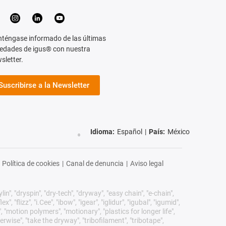
téngase informado de las últimas
edades de igus® con nuestra
sletter.
Suscribirse a la Newsletter
Idioma:
Español
|
País:
México
Política de cookies
|
Canal de denuncia
|
Aviso legal
n", "dryspin", "dry-tech", "dryway", "easy chain", "e-chain",
 "flizz", "i.Cee", "ibow", "igear", "iglidur", "igubal", "igumid",
, "motion polymers", "motionary", "plastics for longer life",
erwise", "take the dryway", "tribofilament", "tribotape",