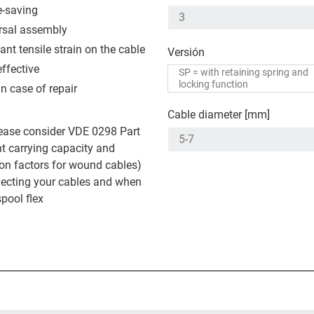
-saving
rsal assembly
ant tensile strain on the cable
Versión
effective
in case of repair
Cable diameter [mm]
ease consider VDE 0298 Part
nt carrying capacity and
on factors for wound cables)
ecting your cables and when
spool flex