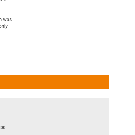
th was
only
:00