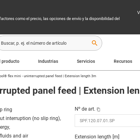
V
 factores como el precio, las opciones de envío y la disponibilidad del
search
l producto
Industrias
Servicios
Recursos
ool® flex mini - uninterrupted panel feed | Extension length 3m
errupted panel feed | Extension le
Nº de art.
p ring
t interruption (no slip ring),
ergy,
fluids and air
Extension length [m]