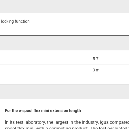
 locking function
5-7
3 m
For the e-spool flex mini extension length
In its test laboratory, the largest in the industry, igus compared
spool flex mini with a competing product. The test evaluated 