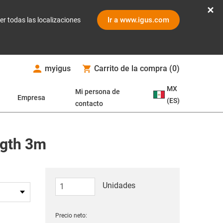
Ir a www.igus.com
er todas las localizaciones
myigus
Carrito de la compra
(
0
)
MX
Mi persona de
Empresa
(ES)
contacto
ngth 3m
Unidades
Precio neto: