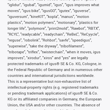
"iglidur", "igubal", "igumid", "igus", "igus improves what
moves", "igus:bike", "igusGO", "igutex", "iguverse",
"iguversum", "kineKIT", "kopla", "manus", "motion
plastics", "motion polymers", "motionary", "plastics for
longer life", "polymore", "print2mold", "Rawbot", "RBTX",
"RCYL", "readycable", "readychain", "ReBeL", "ReCyycle",
"reguse", "robolink", "Rohbot", "savfe", "speedigus",
"superwise", "take the dryway", "tribofilament",
"tribotape", "triflex", "twisterchain", "when it moves, igus
improves", "xirodur", "xiros" and "yes" are legally
protected trademarks of igus® SE & Co. KG, Cologne, in
the Federal Republic of Germany and in numerous other
countries and international jurisdictions worldwide.
This is a representative but non-exhaustive list of
intellectual-property rights (e.g. registered trademarks
or pending trademark applications) of igus® SE & Co.
KG or its affiliated companies in Germany, the European
Union, the USA and/or other countries. The absence of