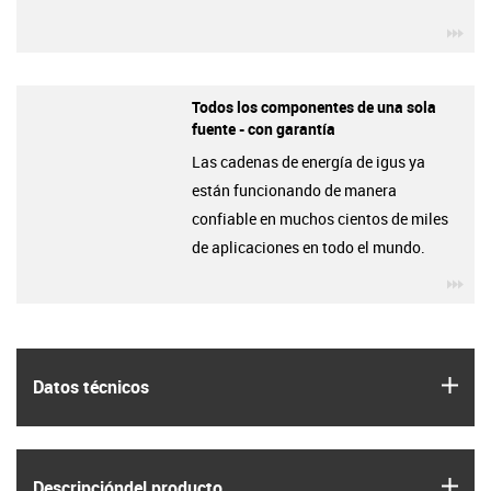
igu
Todos los componentes de una sola
fuente - con garantía
Las cadenas de energía de igus ya
están funcionando de manera
confiable en muchos cientos de miles
de aplicaciones en todo el mundo.
igu
igus
Datos técnicos
igus
Descripción­del producto