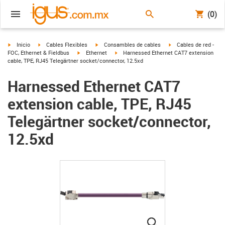
(0)
igus-icon-arrow-right
igus-icon-arrow-right
igus-icon-arrow-right
igus-icon-arrow-right
Inicio
Cables Flexibles
Consambles de cables
Cables de red -
igus-icon-arrow-right
igus-icon-arrow-right
FOC, Ethernet & Fieldbus
Ethernet
Harnessed Ethernet CAT7 extension
cable, TPE, RJ45 Telegärtner socket/connector, 12.5xd
Harnessed Ethernet CAT7
extension cable, TPE, RJ45
Telegärtner socket/connector,
12.5xd
igus-icon-lupe
igus-icon-lupe