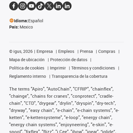
Idioma:
Español
País:
Mexico
©
igus, 2026
Empresa
Empleos
Prensa
Compras
Mapa de ubicación
Protección de datos
Política de cookies
Imprimir
Términos y condiciones
Reglamento interno
Transparencia de la cobertura
The terms "Apiro", "AutoChain", "CFRIP", "chainflex",
"chainge", "chains for cranes", "conprotect", "cradle-
chain", "CTD", "drygear", "drylin", "dryspin", "dry-tech",
"dryway", "easy chain", "e-chain", "e-chain systems", "e-
ketten", "e-kettensysteme", "e-loop", "energy chain",
"energy chain systems", "enjoyneering", "e-skin", "e-
spool", "fixflex", "flizz", "i.Cee", "ibow", "igear", “iglide”,