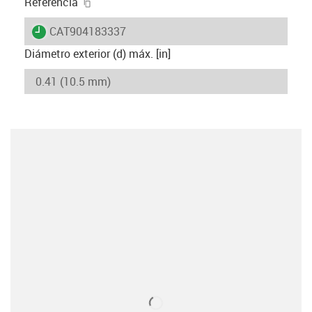
igus-icon-copy-clipboard
Referencia
igus-icon-lieferzeit
CAT904183337
Diámetro exterior (d) máx. [in]