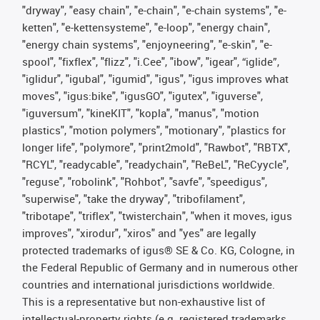
"dryway", "easy chain", "e-chain", "e-chain systems", "e-
ketten", "e-kettensysteme", "e-loop", "energy chain",
"energy chain systems", "enjoyneering", "e-skin", "e-
spool", "fixflex", "flizz", "i.Cee", "ibow", "igear", “iglide”,
"iglidur", "igubal", "igumid", "igus", "igus improves what
moves", "igus:bike", "igusGO", "igutex", "iguverse",
"iguversum", "kineKIT", "kopla", "manus", "motion
plastics", "motion polymers", "motionary", "plastics for
longer life", "polymore", "print2mold", "Rawbot", "RBTX",
"RCYL", "readycable", "readychain", "ReBeL", "ReCyycle",
"reguse", "robolink", "Rohbot", "savfe", "speedigus",
"superwise", "take the dryway", "tribofilament",
"tribotape", "triflex", "twisterchain", "when it moves, igus
improves", "xirodur", "xiros" and "yes" are legally
protected trademarks of igus® SE & Co. KG, Cologne, in
the Federal Republic of Germany and in numerous other
countries and international jurisdictions worldwide.
This is a representative but non-exhaustive list of
intellectual-property rights (e.g. registered trademarks