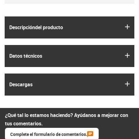
igus
Descripción­del producto
igus
Datos técnicos
igus
Descargas
¿Qué tal lo estamos haciendo? Ayúdanos a mejorar con
tus comentarios.
Complete el formulario de comentarios.