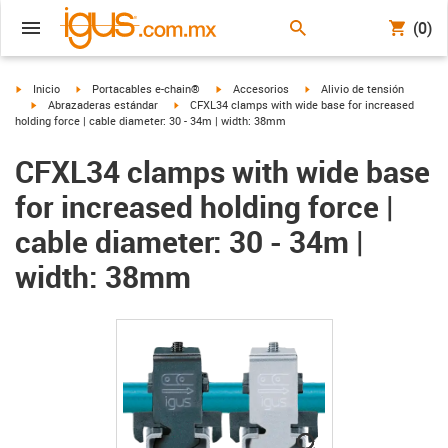
(0)
igus-icon-arrow-right
igus-icon-arrow-right
igus-icon-arrow-right
igus-icon-arrow-right
Inicio
Portacables e-chain®
Accesorios
Alivio de tensión
igus-icon-arrow-right
igus-icon-arrow-right
Abrazaderas estándar
CFXL34 clamps with wide base for increased
holding force | cable diameter: 30 - 34m | width: 38mm
CFXL34 clamps with wide base
for increased holding force |
cable diameter: 30 - 34m |
width: 38mm
igus-icon-lupe
igus-icon-lupe
igus-icon-lupe