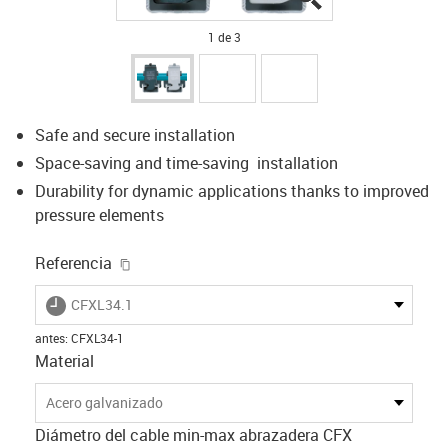
1 de 3
Safe and secure installation
Space-saving and time-saving installation
Durability for dynamic applications thanks to improved
pressure elements
igus-icon-copy-clipboard
Referencia
igus-icon-lieferzeit
CFXL34.1
antes
:
CFXL34-1
Material
Acero galvanizado
Diámetro del cable min-max abrazadera CFX