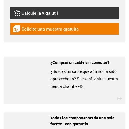
Calcule la vida útil
igus-icon-lebensdauerrechner
Solicite una muestra gratuita
igus-icon-gratismuster
¿Comprar un cable sin conector?
¿Buscas un cable que aún no ha sido
aprovechado? Si es así, visite nuestra
tienda chainflex®.
igu
Todos los componentes de una sola
fuente - con garantía