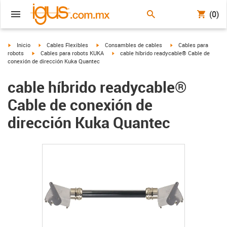
(0)
igus-icon-arrow-right
igus-icon-arrow-right
igus-icon-arrow-right
igus-icon-arrow-right
Inicio
Cables Flexibles
Consambles de cables
Cables para
igus-icon-arrow-right
igus-icon-arrow-right
robots
Cables para robots KUKA
cable híbrido readycable® Cable de
conexión de dirección Kuka Quantec
cable híbrido readycable®
Cable de conexión de
dirección Kuka Quantec