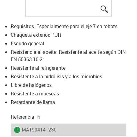
igus-icon-lup
Requisitos: Especialmente para el eje 7 en robots
Chaqueta exterior: PUR
Escudo general
Resistencia al aceite: Resistente al aceite según DIN
EN 50363-10-2
Resistente al refrigerante
Resistente a la hidrólisis y a los microbios
Libre de halógenos
Resistente a muescas
Retardante de llama
igus-icon-copy-clipboard
Referencia
igus-icon-lieferzeit
MAT904141230