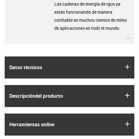
Las cadenas de energía de igus ya
están funcionando de manera
confiable en muchos cientos de miles
de aplicaciones en todo el mundo.
igu
igus
Datos técnicos
igus
Descripción­del producto
igus
Herramientas online