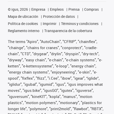
©
igus, 2026
Empresa
Empleos
Prensa
Compras
Mapa de ubicación
Protección de datos
Política de cookies
Imprimir
Términos y condiciones
Reglamento interno
Transparencia de la cobertura
The terms "Apiro", "AutoChain", "CFRIP", "chainflex",
"chainge", "chains for cranes", "conprotect", "cradle-
chain", "CTD", "drygear", "drylin", "dryspin", "dry-tech",
"dryway", "easy chain", "e-chain", "e-chain systems", "e-
ketten", "e-kettensysteme", "e-loop", "energy chain",
"energy chain systems", "enjoyneering", "e-skin", "e-
spool", "fixflex", "flizz", "i.Cee", "ibow", "igear", “iglide”,
"iglidur", "igubal", "igumid", "igus", "igus improves what
moves", "igus:bike", "igusGO", "igutex", "iguverse",
"iguversum", "kineKIT", "kopla", "manus", "motion
plastics", "motion polymers", "motionary", "plastics for
longer life", "polymore", "print2mold", "Rawbot", "RBTX",