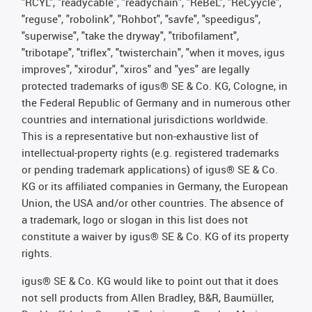
"RCYL", "readycable", "readychain", "ReBeL", "ReCyycle",
"reguse", "robolink", "Rohbot", "savfe", "speedigus",
"superwise", "take the dryway", "tribofilament",
"tribotape", "triflex", "twisterchain", "when it moves, igus
improves", "xirodur", "xiros" and "yes" are legally
protected trademarks of igus® SE & Co. KG, Cologne, in
the Federal Republic of Germany and in numerous other
countries and international jurisdictions worldwide.
This is a representative but non-exhaustive list of
intellectual-property rights (e.g. registered trademarks
or pending trademark applications) of igus® SE & Co.
KG or its affiliated companies in Germany, the European
Union, the USA and/or other countries. The absence of
a trademark, logo or slogan in this list does not
constitute a waiver by igus® SE & Co. KG of its property
rights.
igus® SE & Co. KG would like to point out that it does
not sell products from Allen Bradley, B&R, Baumüller,