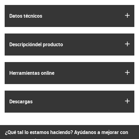
igus
Datos técnicos
igus
Descripción­del producto
igus
Herramientas online
igus
Descargas
¿Qué tal lo estamos haciendo? Ayúdanos a mejorar con