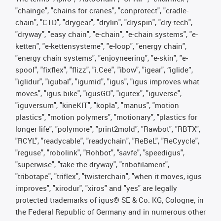
"chainge", "chains for cranes", "conprotect", "cradle-
chain", "CTD", "drygear", "drylin", "dryspin", "dry-tech",
"dryway", "easy chain", "e-chain", "e-chain systems", "e-
ketten", "e-kettensysteme", "e-loop", "energy chain",
"energy chain systems", "enjoyneering", "e-skin", "e-
spool", "fixflex", "flizz", "i.Cee", "ibow", "igear", “iglide”,
"iglidur", "igubal", "igumid", "igus", "igus improves what
moves", "igus:bike", "igusGO", "igutex", "iguverse",
"iguversum", "kineKIT", "kopla", "manus", "motion
plastics", "motion polymers", "motionary", "plastics for
longer life", "polymore", "print2mold", "Rawbot", "RBTX",
"RCYL", "readycable", "readychain", "ReBeL", "ReCyycle",
"reguse", "robolink", "Rohbot", "savfe", "speedigus",
"superwise", "take the dryway", "tribofilament",
"tribotape", "triflex", "twisterchain", "when it moves, igus
improves", "xirodur", "xiros" and "yes" are legally
protected trademarks of igus® SE & Co. KG, Cologne, in
the Federal Republic of Germany and in numerous other