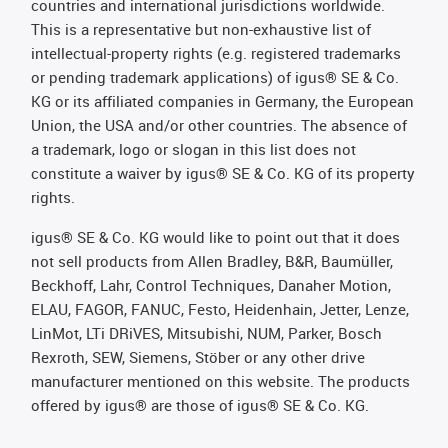
countries and international jurisdictions worldwide.
This is a representative but non-exhaustive list of
intellectual-property rights (e.g. registered trademarks
or pending trademark applications) of igus® SE & Co.
KG or its affiliated companies in Germany, the European
Union, the USA and/or other countries. The absence of
a trademark, logo or slogan in this list does not
constitute a waiver by igus® SE & Co. KG of its property
rights.
igus® SE & Co. KG would like to point out that it does
not sell products from Allen Bradley, B&R, Baumüller,
Beckhoff, Lahr, Control Techniques, Danaher Motion,
ELAU, FAGOR, FANUC, Festo, Heidenhain, Jetter, Lenze,
LinMot, LTi DRiVES, Mitsubishi, NUM, Parker, Bosch
Rexroth, SEW, Siemens, Stöber or any other drive
manufacturer mentioned on this website. The products
offered by igus® are those of igus® SE & Co. KG.