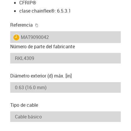
CFRIP®
clase chainflex®: 6.5.3.1
igus-icon-copy-clipboard
Referencia
igus-icon-lieferzeit
MAT9090042
Número de parte del fabricante
Diámetro exterior (d) máx. [in]
Tipo de cable