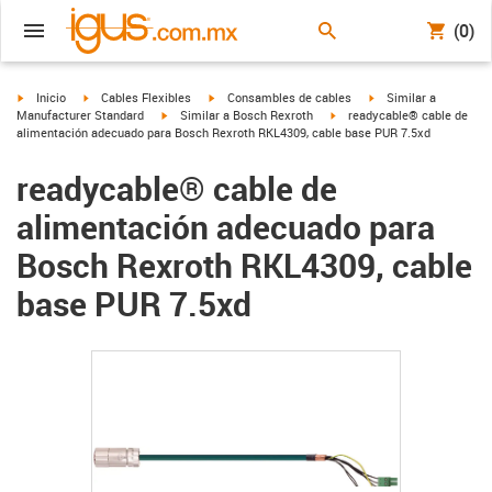
(0)
igus-icon-arrow-right
igus-icon-arrow-right
igus-icon-arrow-right
igus-icon-arrow-right
Inicio
Cables Flexibles
Consambles de cables
Similar a
igus-icon-arrow-right
igus-icon-arrow-right
Manufacturer Standard
Similar a Bosch Rexroth
readycable® cable de
alimentación adecuado para Bosch Rexroth RKL4309, cable base PUR 7.5xd
readycable® cable de
alimentación adecuado para
Bosch Rexroth RKL4309, cable
base PUR 7.5xd