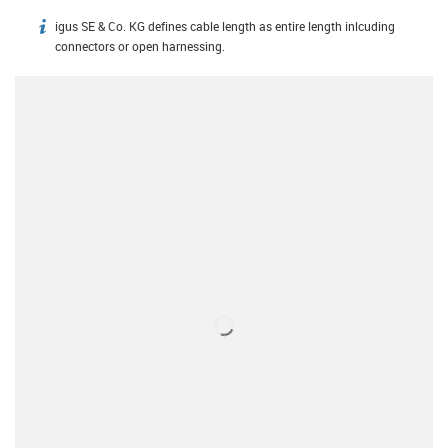
igus SE & Co. KG defines cable length as entire length inlcuding
igus-icon-info
connectors or open harnessing.