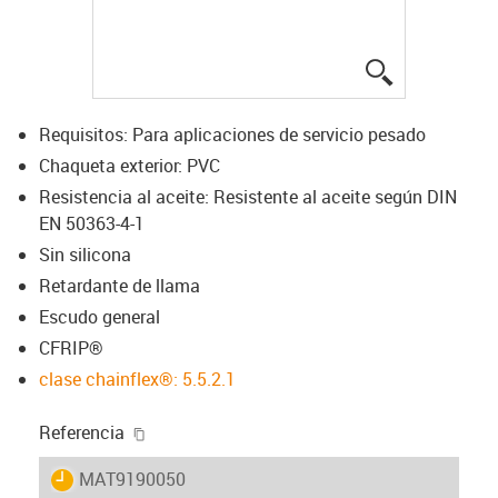
igus-icon-lup
Requisitos: Para aplicaciones de servicio pesado
Chaqueta exterior: PVC
Resistencia al aceite: Resistente al aceite según DIN
EN 50363-4-1
Sin silicona
Retardante de llama
Escudo general
CFRIP®
clase chainflex®: 5.5.2.1
igus-icon-copy-clipboard
Referencia
igus-icon-lieferzeit
MAT9190050