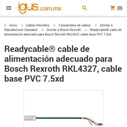
(0)
igus-icon-arrow-right
igus-icon-arrow-right
igus-icon-arrow-right
igus-icon-arrow-right
Inicio
Cables Flexibles
Consambles de cables
Similar a
igus-icon-arrow-right
igus-icon-arrow-right
Manufacturer Standard
Similar a Bosch Rexroth
Readycable® cable de
alimentación adecuado para Bosch Rexroth RKL4327, cable base PVC 7.5xd
Readycable® cable de
alimentación adecuado para
Bosch Rexroth RKL4327, cable
base PVC 7.5xd