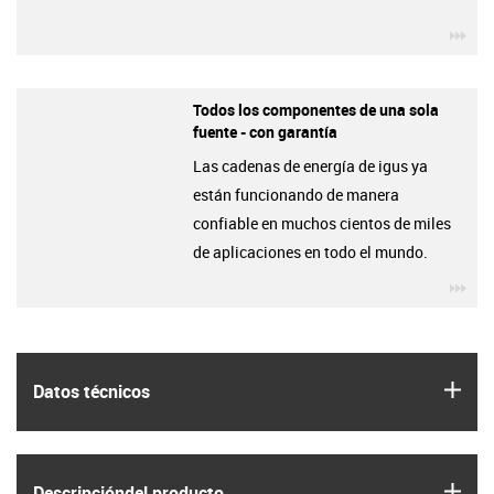
igu
Todos los componentes de una sola
fuente - con garantía
Las cadenas de energía de igus ya
están funcionando de manera
confiable en muchos cientos de miles
de aplicaciones en todo el mundo.
igu
igus
Datos técnicos
igus
Descripción­del producto