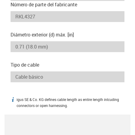
Número de parte del fabricante
Diámetro exterior (d) máx. [in]
Tipo de cable
igus SE & Co. KG defines cable length as entire length inlcuding
igus-icon-info
connectors or open harnessing.