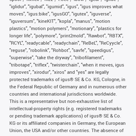
"iglidur", "igubal", "igumid", "igus", "igus improves what
moves", "igus:bike", "igusGO", "igutex", "iguverse",
"iguversum", "kineKIT", "kopla", "manus", "motion
plastics", "motion polymers", "motionary", "plastics for
longer life", "polymore", "print2mold", "Rawbot", "RBTX",
"RCYL", "readycable", "readychain", "ReBeL", "ReCyycle",
"reguse", "robolink", "Rohbot", "savfe", "speedigus",
"superwise", "take the dryway", "tribofilament",
"tribotape", "triflex", "twisterchain", "when it moves, igus
improves", "xirodur", "xiros" and "yes" are legally
protected trademarks of igus® SE & Co. KG, Cologne, in
the Federal Republic of Germany and in numerous other
countries and international jurisdictions worldwide.
This is a representative but non-exhaustive list of
intellectual-property rights (e.g. registered trademarks
or pending trademark applications) of igus® SE & Co.
KG or its affiliated companies in Germany, the European
Union, the USA and/or other countries. The absence of