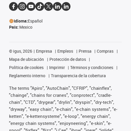
Idioma:
Español
País:
Mexico
©
igus, 2026
Empresa
Empleos
Prensa
Compras
Mapa de ubicación
Protección de datos
Política de cookies
Imprimir
Términos y condiciones
Reglamento interno
Transparencia de la cobertura
The terms "Apiro", "AutoChain", "CFRIP", "chainflex",
"chainge", "chains for cranes", "conprotect", "cradle-
chain", "CTD", "drygear", "drylin", "dryspin", "dry-tech",
"dryway", "easy chain", "e-chain", "e-chain systems", "e-
ketten", "e-kettensysteme", "e-loop", "energy chain",
"energy chain systems", "enjoyneering", "e-skin", "e-
spool", "fixflex", "flizz", "i.Cee", "ibow", "igear", “iglide”,