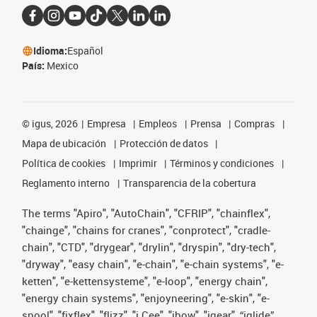
Idioma:
Español
País:
Mexico
©
igus, 2026
Empresa
Empleos
Prensa
Compras
Mapa de ubicación
Protección de datos
Política de cookies
Imprimir
Términos y condiciones
Reglamento interno
Transparencia de la cobertura
The terms "Apiro", "AutoChain", "CFRIP", "chainflex",
"chainge", "chains for cranes", "conprotect", "cradle-
chain", "CTD", "drygear", "drylin", "dryspin", "dry-tech",
"dryway", "easy chain", "e-chain", "e-chain systems", "e-
ketten", "e-kettensysteme", "e-loop", "energy chain",
"energy chain systems", "enjoyneering", "e-skin", "e-
spool", "fixflex", "flizz", "i.Cee", "ibow", "igear", “iglide”,