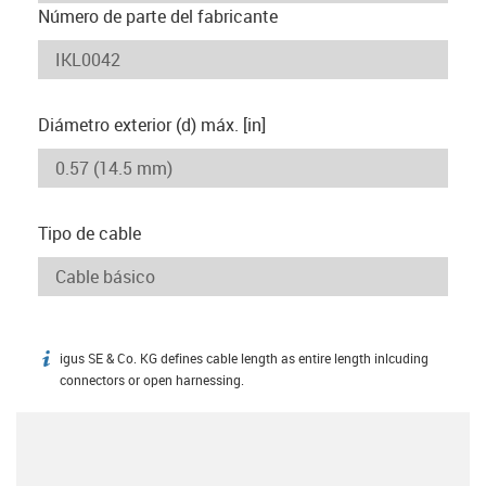
Número de parte del fabricante
Diámetro exterior (d) máx. [in]
Tipo de cable
igus SE & Co. KG defines cable length as entire length inlcuding
igus-icon-info
connectors or open harnessing.