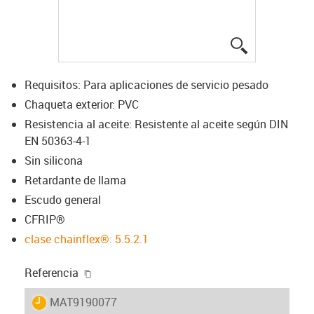
igus-icon-lup
Requisitos: Para aplicaciones de servicio pesado
Chaqueta exterior: PVC
Resistencia al aceite: Resistente al aceite según DIN
EN 50363-4-1
Sin silicona
Retardante de llama
Escudo general
CFRIP®
clase chainflex®: 5.5.2.1
igus-icon-copy-clipboard
Referencia
igus-icon-lieferzeit
MAT9190077