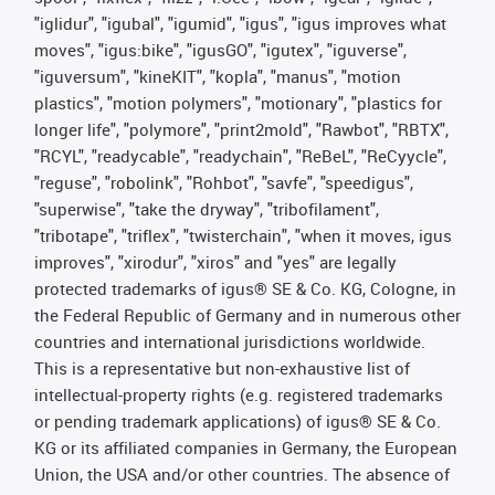
"iglidur", "igubal", "igumid", "igus", "igus improves what
moves", "igus:bike", "igusGO", "igutex", "iguverse",
"iguversum", "kineKIT", "kopla", "manus", "motion
plastics", "motion polymers", "motionary", "plastics for
longer life", "polymore", "print2mold", "Rawbot", "RBTX",
"RCYL", "readycable", "readychain", "ReBeL", "ReCyycle",
"reguse", "robolink", "Rohbot", "savfe", "speedigus",
"superwise", "take the dryway", "tribofilament",
"tribotape", "triflex", "twisterchain", "when it moves, igus
improves", "xirodur", "xiros" and "yes" are legally
protected trademarks of igus® SE & Co. KG, Cologne, in
the Federal Republic of Germany and in numerous other
countries and international jurisdictions worldwide.
This is a representative but non-exhaustive list of
intellectual-property rights (e.g. registered trademarks
or pending trademark applications) of igus® SE & Co.
KG or its affiliated companies in Germany, the European
Union, the USA and/or other countries. The absence of