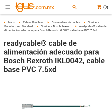
(0)
igus-icon-arrow-right
igus-icon-arrow-right
igus-icon-arrow-right
igus-icon-arrow-right
Inicio
Cables Flexibles
Consambles de cables
Similar a
igus-icon-arrow-right
igus-icon-arrow-right
Manufacturer Standard
Similar a Bosch Rexroth
readycable® cable de
alimentación adecuado para Bosch Rexroth IKL0042, cable base PVC 7.5xd
readycable® cable de
alimentación adecuado para
Bosch Rexroth IKL0042, cable
base PVC 7.5xd