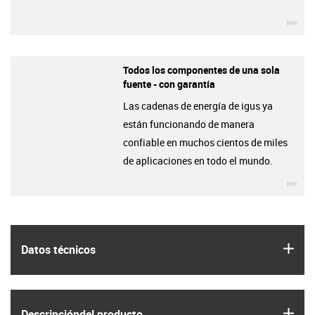
igu
Todos los componentes de una sola
fuente - con garantía
Las cadenas de energía de igus ya
están funcionando de manera
confiable en muchos cientos de miles
de aplicaciones en todo el mundo.
igu
igus
Datos técnicos
igus
Descripción­del producto