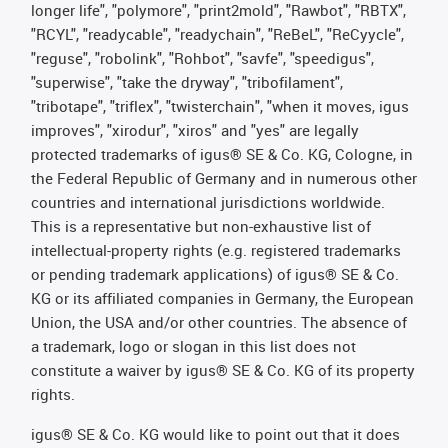
longer life", "polymore", "print2mold", "Rawbot", "RBTX",
"RCYL", "readycable", "readychain", "ReBeL", "ReCyycle",
"reguse", "robolink", "Rohbot", "savfe", "speedigus",
"superwise", "take the dryway", "tribofilament",
"tribotape", "triflex", "twisterchain", "when it moves, igus
improves", "xirodur", "xiros" and "yes" are legally
protected trademarks of igus® SE & Co. KG, Cologne, in
the Federal Republic of Germany and in numerous other
countries and international jurisdictions worldwide.
This is a representative but non-exhaustive list of
intellectual-property rights (e.g. registered trademarks
or pending trademark applications) of igus® SE & Co.
KG or its affiliated companies in Germany, the European
Union, the USA and/or other countries. The absence of
a trademark, logo or slogan in this list does not
constitute a waiver by igus® SE & Co. KG of its property
rights.
igus® SE & Co. KG would like to point out that it does