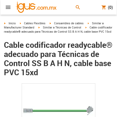
(0)
igus-icon-arrow-right
igus-icon-arrow-right
igus-icon-arrow-right
igus-icon-arrow-right
Inicio
Cables Flexibles
Consambles de cables
Similar a
igus-icon-arrow-right
igus-icon-arrow-right
Manufacturer Standard
Similar a Técnicas de Control
Cable codificador
readycable® adecuado para Técnicas de Control SS B A H N, cable base PVC 15xd
Cable codificador readycable®
adecuado para Técnicas de
Control SS B A H N, cable base
PVC 15xd