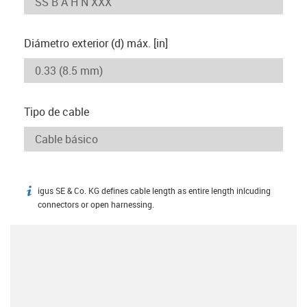
Diámetro exterior (d) máx. [in]
Tipo de cable
igus SE & Co. KG defines cable length as entire length inlcuding
igus-icon-info
connectors or open harnessing.