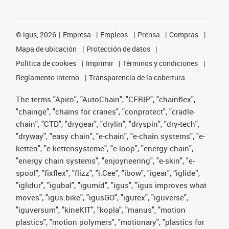
©
igus, 2026
Empresa
Empleos
Prensa
Compras
Mapa de ubicación
Protección de datos
Política de cookies
Imprimir
Términos y condiciones
Reglamento interno
Transparencia de la cobertura
The terms "Apiro", "AutoChain", "CFRIP", "chainflex",
"chainge", "chains for cranes", "conprotect", "cradle-
chain", "CTD", "drygear", "drylin", "dryspin", "dry-tech",
"dryway", "easy chain", "e-chain", "e-chain systems", "e-
ketten", "e-kettensysteme", "e-loop", "energy chain",
"energy chain systems", "enjoyneering", "e-skin", "e-
spool", "fixflex", "flizz", "i.Cee", "ibow", "igear", “iglide”,
"iglidur", "igubal", "igumid", "igus", "igus improves what
moves", "igus:bike", "igusGO", "igutex", "iguverse",
"iguversum", "kineKIT", "kopla", "manus", "motion
plastics", "motion polymers", "motionary", "plastics for