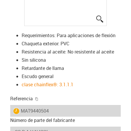
igus-icon-lup
Requerimientos: Para aplicaciones de flexión
Chaqueta exterior: PVC
Resistencia al aceite: No resistente al aceite
Sin silicona
Retardante de llama
Escudo general
clase chainflex®: 3.1.1.1
igus-icon-copy-clipboard
Referencia
igus-icon-lieferzeit
MAT9440504
Número de parte del fabricante