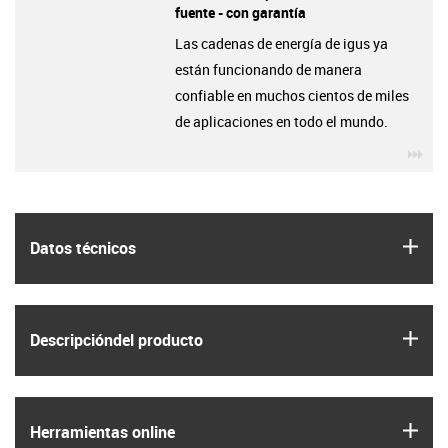
fuente - con garantía
Las cadenas de energía de igus ya
están funcionando de manera
confiable en muchos cientos de miles
de aplicaciones en todo el mundo.
igu
igus
Datos técnicos
igus
Descripción­del producto
igus
Herramientas online