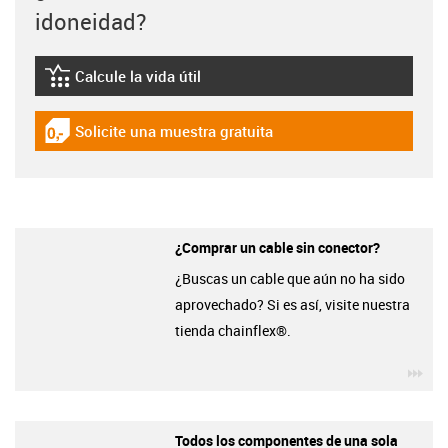
idoneidad?
Calcule la vida útil
igus-icon-lebensdauerrechner
Solicite una muestra gratuita
igus-icon-gratismuster
¿Comprar un cable sin conector?
¿Buscas un cable que aún no ha sido
aprovechado? Si es así, visite nuestra
tienda chainflex®.
igu
Todos los componentes de una sola