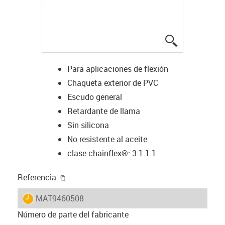
igus-icon-lup
Para aplicaciones de flexión
Chaqueta exterior de PVC
Escudo general
Retardante de llama
Sin silicona
No resistente al aceite
clase chainflex®: 3.1.1.1
igus-icon-copy-clipboard
Referencia
igus-icon-lieferzeit
MAT9460508
Número de parte del fabricante