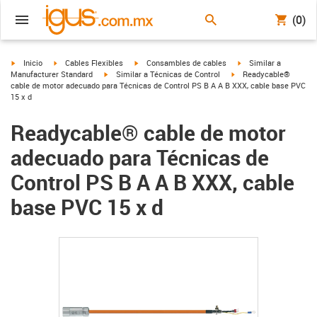
(0)
igus-icon-arrow-right
igus-icon-arrow-right
igus-icon-arrow-right
igus-icon-arrow-right
Inicio
Cables Flexibles
Consambles de cables
Similar a
igus-icon-arrow-right
igus-icon-arrow-right
Manufacturer Standard
Similar a Técnicas de Control
Readycable®
cable de motor adecuado para Técnicas de Control PS B A A B XXX, cable base PVC
15 x d
Readycable® cable de motor
adecuado para Técnicas de
Control PS B A A B XXX, cable
base PVC 15 x d