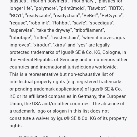
plastics", "motion polymers", "motionary", "plastics for
longer life", "polymore", "print2mold", "Rawbot", "RBTX",
"RCYL", "readycable", "readychain", "ReBeL", "ReCyycle",
"reguse", "robolink", "Rohbot", "savfe", "speedigus",
"superwise", "take the dryway", "tribofilament",
"tribotape", "triflex", "twisterchain", "when it moves, igus
improves", "xirodur", "xiros" and "yes" are legally
protected trademarks of igus® SE & Co. KG, Cologne, in
the Federal Republic of Germany and in numerous other
countries and international jurisdictions worldwide.
This is a representative but non-exhaustive list of
intellectual-property rights (e.g. registered trademarks
or pending trademark applications) of igus® SE & Co.
KG or its affiliated companies in Germany, the European
Union, the USA and/or other countries. The absence of
a trademark, logo or slogan in this list does not
constitute a waiver by igus® SE & Co. KG of its property
rights.