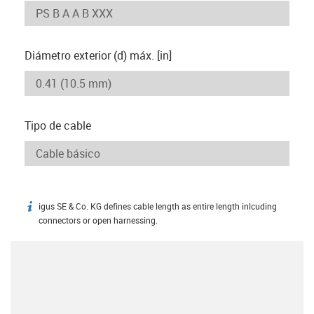
Diámetro exterior (d) máx. [in]
Tipo de cable
igus SE & Co. KG defines cable length as entire length inlcuding
igus-icon-info
connectors or open harnessing.