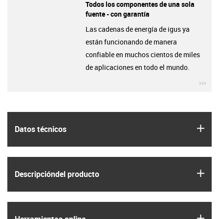
Todos los componentes de una sola
fuente - con garantía
Las cadenas de energía de igus ya
están funcionando de manera
confiable en muchos cientos de miles
de aplicaciones en todo el mundo.
igu
igus
Datos técnicos
igus
Descripción­del producto
igus