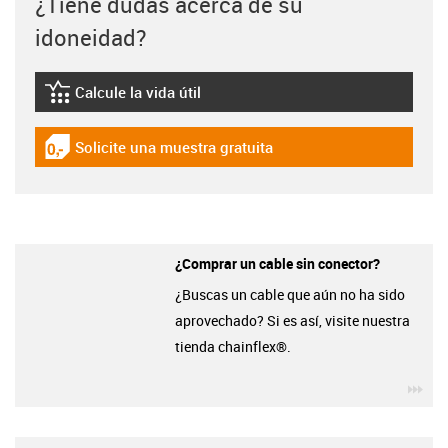
¿Tiene dudas acerca de su
idoneidad?
Calcule la vida útil
igus-icon-lebensdauerrechner
Solicite una muestra gratuita
igus-icon-gratismuster
¿Comprar un cable sin conector?
¿Buscas un cable que aún no ha sido
aprovechado? Si es así, visite nuestra
tienda chainflex®.
igu