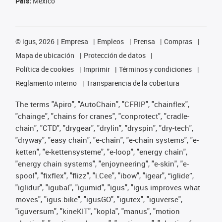
País:
Mexico
©
igus, 2026
Empresa
Empleos
Prensa
Compras
Mapa de ubicación
Protección de datos
Política de cookies
Imprimir
Términos y condiciones
Reglamento interno
Transparencia de la cobertura
The terms "Apiro", "AutoChain", "CFRIP", "chainflex",
"chainge", "chains for cranes", "conprotect", "cradle-
chain", "CTD", "drygear", "drylin", "dryspin", "dry-tech",
"dryway", "easy chain", "e-chain", "e-chain systems", "e-
ketten", "e-kettensysteme", "e-loop", "energy chain",
"energy chain systems", "enjoyneering", "e-skin", "e-
spool", "fixflex", "flizz", "i.Cee", "ibow", "igear", “iglide”,
"iglidur", "igubal", "igumid", "igus", "igus improves what
moves", "igus:bike", "igusGO", "igutex", "iguverse",
"iguversum", "kineKIT", "kopla", "manus", "motion