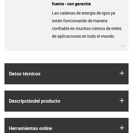
fuente - con garantía
Las cadenas de energía de igus ya
están funcionando de manera
confiable en muchos cientos de miles
de aplicaciones en todo el mundo.
igu
igus
Datos técnicos
igus
Descripción­del producto
igus
Herramientas online