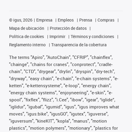
©
igus, 2026
Empresa
Empleos
Prensa
Compras
Mapa de ubicación
Protección de datos
Política de cookies
Imprimir
Términos y condiciones
Reglamento interno
Transparencia de la cobertura
The terms "Apiro", "AutoChain", "CFRIP", "chainflex",
"chainge", "chains for cranes", "conprotect", "cradle-
chain", "CTD", "drygear", "drylin", "dryspin", "dry-tech",
"dryway", "easy chain", "e-chain", "e-chain systems", "e-
ketten", "e-kettensysteme", "e-loop", "energy chain",
"energy chain systems", "enjoyneering", "e-skin", "e-
spool", "fixflex", "flizz", "i.Cee", "ibow", "igear", “iglide”,
"iglidur", "igubal", "igumid", "igus", "igus improves what
moves", "igus:bike", "igusGO", "igutex", "iguverse",
"iguversum", "kineKIT", "kopla", "manus", "motion
plastics", "motion polymers", "motionary", "plastics for