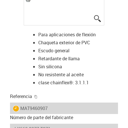
igus-icon-lup
Para aplicaciones de flexión
Chaqueta exterior de PVC
Escudo general
Retardante de llama
Sin silicona
No resistente al aceite
clase chainflex®: 3.1.1.1
igus-icon-copy-clipboard
Referencia
igus-icon-lieferzeit
MAT9460907
Número de parte del fabricante