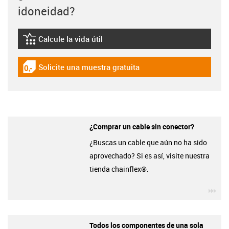
idoneidad?
Calcule la vida útil
igus-icon-lebensdauerrechner
Solicite una muestra gratuita
igus-icon-gratismuster
¿Comprar un cable sin conector?
¿Buscas un cable que aún no ha sido
aprovechado? Si es así, visite nuestra
tienda chainflex®.
igu
Todos los componentes de una sola