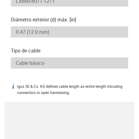
Diámetro exterior (d) máx. [in]
Tipo de cable
igus SE & Co. KG defines cable length as entire length inlcuding
igus-icon-info
connectors or open harnessing.