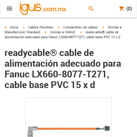
(0)
igus-icon-arrow-right
igus-icon-arrow-right
igus-icon-arrow-right
igus-icon-arrow-right
Inicio
Cables Flexibles
Consambles de cables
Similar a
igus-icon-arrow-right
igus-icon-arrow-right
Manufacturer Standard
Similar a FANUC
readycable® cable de
alimentación adecuado para Fanuc LX660-8077-T271, cable base PVC 15 x d
readycable® cable de
alimentación adecuado para
Fanuc LX660-8077-T271,
cable base PVC 15 x d