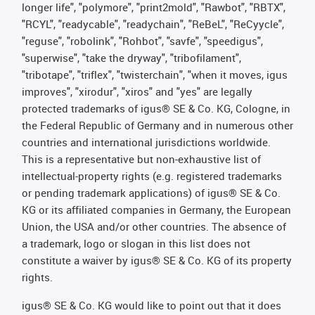
longer life", "polymore", "print2mold", "Rawbot", "RBTX",
"RCYL", "readycable", "readychain", "ReBeL", "ReCyycle",
"reguse", "robolink", "Rohbot", "savfe", "speedigus",
"superwise", "take the dryway", "tribofilament",
"tribotape", "triflex", "twisterchain", "when it moves, igus
improves", "xirodur", "xiros" and "yes" are legally
protected trademarks of igus® SE & Co. KG, Cologne, in
the Federal Republic of Germany and in numerous other
countries and international jurisdictions worldwide.
This is a representative but non-exhaustive list of
intellectual-property rights (e.g. registered trademarks
or pending trademark applications) of igus® SE & Co.
KG or its affiliated companies in Germany, the European
Union, the USA and/or other countries. The absence of
a trademark, logo or slogan in this list does not
constitute a waiver by igus® SE & Co. KG of its property
rights.
igus® SE & Co. KG would like to point out that it does