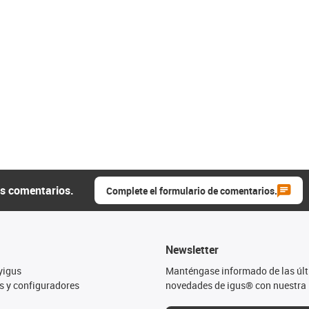
us comentarios.
Complete el formulario de comentarios.
Newsletter
yigus
Manténgase informado de las úl
s y configuradores
novedades de igus® con nuestra 