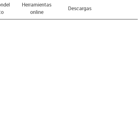
n­del
Herramientas
Descargas
to
online