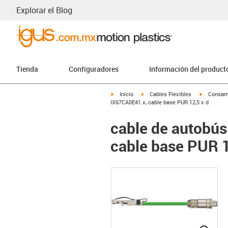
Explorar el Blog
Tienda
Configuradores
Información del product
igus-icon-arrow-right
igus-icon-arrow-right
igus-icon-
Inicio
Cables Flexibles
Consam
IX67CA0E41.x, cable base PUR 12,5 x d
cable de autobú
cable base PUR 1