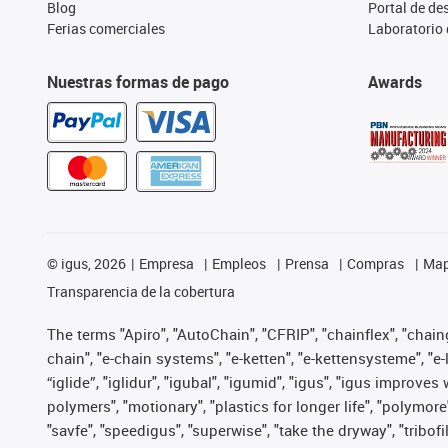
Blog
Portal de d
Ferias comerciales
Laboratorio 
Nuestras formas de pago
Awards
©
igus, 2026
Empresa
Empleos
Prensa
Compras
Map
Transparencia de la cobertura
The terms "Apiro", "AutoChain", "CFRIP", "chainflex", "chainge
chain", "e-chain systems", "e-ketten", "e-kettensysteme", "e-lo
“iglide”, "iglidur", "igubal", "igumid", "igus", "igus improv
polymers", "motionary", "plastics for longer life", "polymore
"savfe", "speedigus", "superwise", "take the dryway", "tribofi