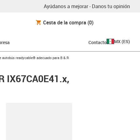
Ayúdanos a mejorar - Danos tu opinión
Cesta de la compra
(0)
MX
(
ES
)
resa
Contacto
arrow-right
e autobús readycable® adecuado para B & R
 R IX67CA0E41.x,
y-clipboard