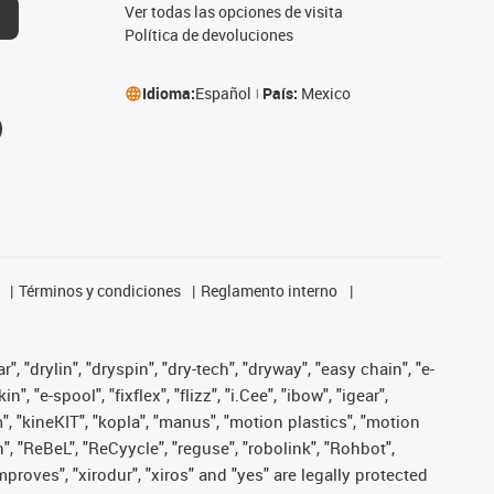
Ver todas las opciones de visita
Política de devoluciones
Idioma:
Español
País:
Mexico
Términos y condiciones
Reglamento interno
, "drylin", "dryspin", "dry-tech", "dryway", "easy chain", "e-
"e-spool", "fixflex", "flizz", "i.Cee", "ibow", "igear",
m", "kineKIT", "kopla", "manus", "motion plastics", "motion
", "ReBeL", "ReCyycle", "reguse", "robolink", "Rohbot",
improves", "xirodur", "xiros" and "yes" are legally protected