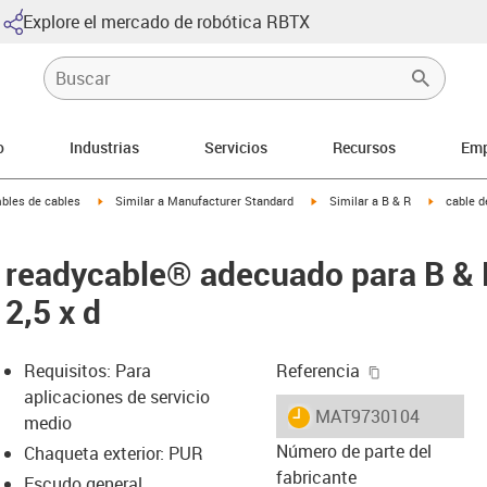
Explore el mercado de robótica RBTX
o
Industrias
Servicios
Recursos
Emp
arrow-right
igus-icon-arrow-right
igus-icon-arrow-right
igus-icon-
bles de cables
Similar a Manufacturer Standard
Similar a B & R
cable d
s readycable® adecuado para B &
2,5 x d
igus-icon-cop
Requisitos: Para
Referencia
aplicaciones de servicio
igus-icon-lieferzeit
MAT9730104
medio
Número de parte del
Chaqueta exterior: PUR
fabricante
Escudo general