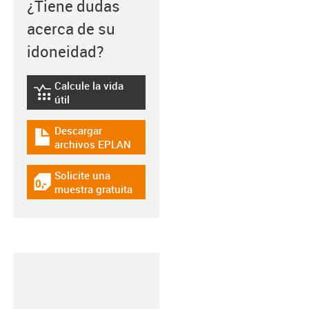
¿Tiene dudas
acerca de su
idoneidad?
Calcule la vida
igus-icon-lebensdauerrechner
útil
Descargar
igus-icon-download-plan
archivos EPLAN
Solicite una
igus-icon-gratismuster
muestra gratuita