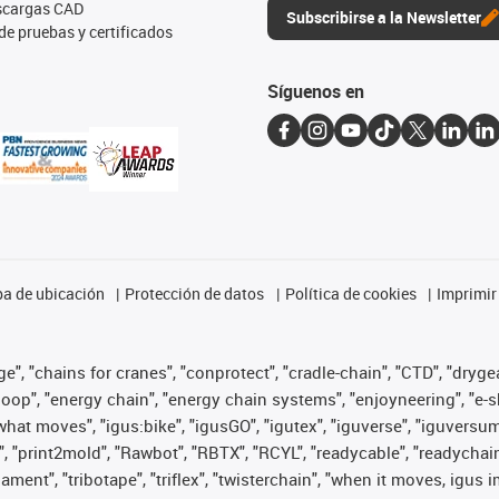
escargas CAD
Subscribirse a la Newsletter
de pruebas y certificados
Síguenos en
a de ubicación
Protección de datos
Política de cookies
Imprimir
", "chains for cranes", "conprotect", "cradle-chain", "CTD", "drygear"
op", "energy chain", "energy chain systems", "enjoyneering", "e-skin", 
es what moves", "igus:bike", "igusGO", "igutex", "iguverse", "iguversu
", "print2mold", "Rawbot", "RBTX", "RCYL", "readycable", "readychain
lament", "tribotape", "triflex", "twisterchain", "when it moves, igus 