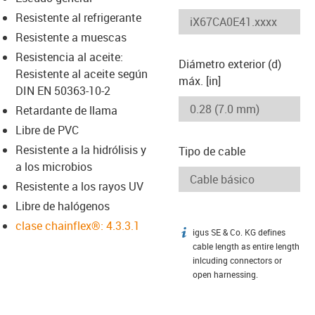
-icon-lupe
-icon-lupe
Resistente al refrigerante
Resistente a muescas
Resistencia al aceite:
Diámetro exterior (d)
Resistente al aceite según
máx. [in]
DIN EN 50363-10-2
Retardante de llama
Libre de PVC
Resistente a la hidrólisis y
Tipo de cable
a los microbios
Resistente a los rayos UV
Libre de halógenos
clase chainflex®: 4.3.3.1
igus SE & Co. KG defines
igus-icon-info
cable length as entire length
inlcuding connectors or
open harnessing.