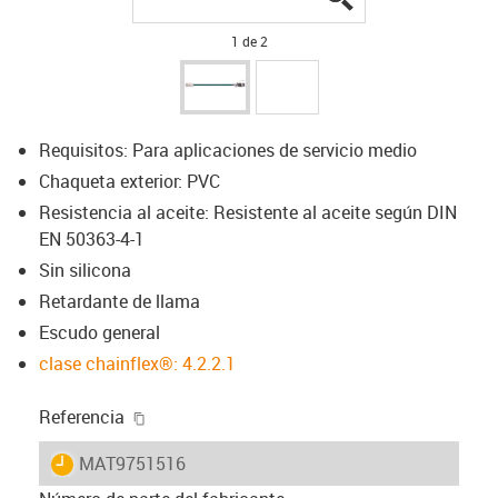
1 de 2
Requisitos: Para aplicaciones de servicio medio
Chaqueta exterior: PVC
Resistencia al aceite: Resistente al aceite según DIN
EN 50363-4-1
Sin silicona
Retardante de llama
Escudo general
clase chainflex®: 4.2.2.1
igus-icon-copy-clipboard
Referencia
igus-icon-lieferzeit
MAT9751516