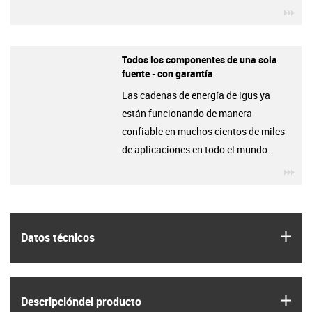
igu
Todos los componentes de una sola
fuente - con garantía
Las cadenas de energía de igus ya
están funcionando de manera
confiable en muchos cientos de miles
de aplicaciones en todo el mundo.
igu
igus
Datos técnicos
igus
Descripción­del producto