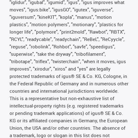
"iglidur", "igubal", "igumid", "igus", "igus improves what
moves", "igus:bike", "igusGO", "igutex", "iguverse",
"iguversum", "kineKIT", "kopla", "manus", "motion
plastics", "motion polymers", "motionary", "plastics for
longer life", "polymore", "print2mold", "Rawbot", "RBTX",
"RCYL", "readycable", "readychain", "ReBeL", "ReCyycle",
"reguse", "robolink", "Rohbot", "savfe", "speedigus",
"superwise", "take the dryway", "tribofilament",
"tribotape", "triflex", "twisterchain", "when it moves, igus
improves", "xirodur", "xiros" and "yes" are legally
protected trademarks of igus® SE & Co. KG, Cologne, in
the Federal Republic of Germany and in numerous other
countries and international jurisdictions worldwide.
This is a representative but non-exhaustive list of
intellectual-property rights (e.g. registered trademarks
or pending trademark applications) of igus® SE & Co.
KG or its affiliated companies in Germany, the European
Union, the USA and/or other countries. The absence of
a trademark, logo or slogan in this list does not