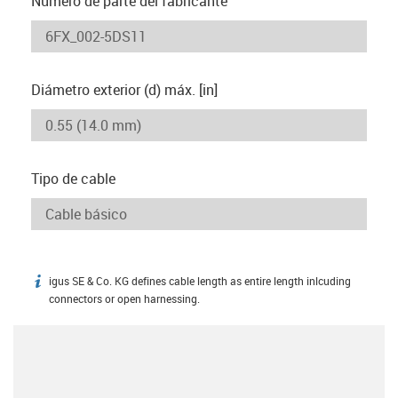
Número de parte del fabricante
Diámetro exterior (d) máx. [in]
Tipo de cable
igus SE & Co. KG defines cable length as entire length inlcuding
igus-icon-info
connectors or open harnessing.