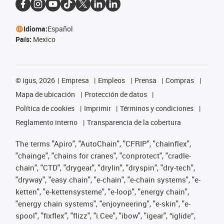
Idioma:
Español
País:
Mexico
©
igus, 2026
Empresa
Empleos
Prensa
Compras
Mapa de ubicación
Protección de datos
Política de cookies
Imprimir
Términos y condiciones
Reglamento interno
Transparencia de la cobertura
The terms "Apiro", "AutoChain", "CFRIP", "chainflex",
"chainge", "chains for cranes", "conprotect", "cradle-
chain", "CTD", "drygear", "drylin", "dryspin", "dry-tech",
"dryway", "easy chain", "e-chain", "e-chain systems", "e-
ketten", "e-kettensysteme", "e-loop", "energy chain",
"energy chain systems", "enjoyneering", "e-skin", "e-
spool", "fixflex", "flizz", "i.Cee", "ibow", "igear", “iglide”,