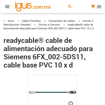
(0)
igus-icon-arrow-right
igus-icon-arrow-right
igus-icon-arrow-right
igus-icon-arrow-right
Inicio
Cables Flexibles
Consambles de cables
Similar a
igus-icon-arrow-right
igus-icon-arrow-right
Manufacturer Standard
Similar a Siemens
readycable® cable de
alimentación adecuado para Siemens 6FX_002-5DS11, cable base PVC 10 x d
readycable® cable de
alimentación adecuado para
Siemens 6FX_002-5DS11,
cable base PVC 10 x d
igus-icon-lupe
igus-icon-lupe