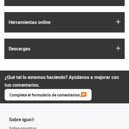
igus
Herramientas online
igus
Descargas
¿Qué tal lo estamos haciendo? Ayúdanos a mejorar con
tus comentarios.
Complete el formulario de comentarios.
Sobre igus®
Sobre nosotros