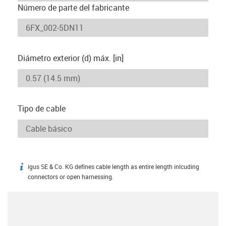
Número de parte del fabricante
Diámetro exterior (d) máx. [in]
Tipo de cable
igus SE & Co. KG defines cable length as entire length inlcuding
igus-icon-info
connectors or open harnessing.