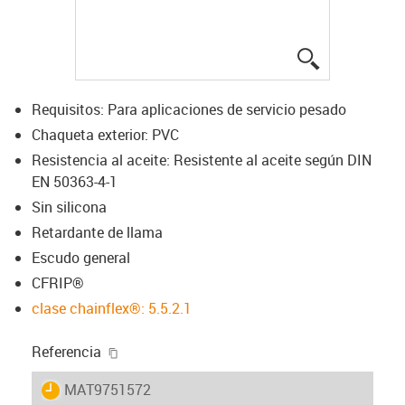
igus-icon-lup
Requisitos: Para aplicaciones de servicio pesado
Chaqueta exterior: PVC
Resistencia al aceite: Resistente al aceite según DIN
EN 50363-4-1
Sin silicona
Retardante de llama
Escudo general
CFRIP®
clase chainflex®: 5.5.2.1
igus-icon-copy-clipboard
Referencia
igus-icon-lieferzeit
MAT9751572