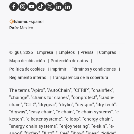
Idioma:
Español
País:
Mexico
©
igus, 2026
Empresa
Empleos
Prensa
Compras
Mapa de ubicación
Protección de datos
Política de cookies
Imprimir
Términos y condiciones
Reglamento interno
Transparencia de la cobertura
The terms "Apiro", "AutoChain", "CFRIP", "chainflex",
"chainge", "chains for cranes", "conprotect", "cradle-
chain", "CTD", "drygear", "drylin", "dryspin", "dry-tech",
"dryway", "easy chain", "e-chain", "e-chain systems", "e-
ketten", "e-kettensysteme", "e-loop", "energy chain",
"energy chain systems", "enjoyneering", "e-skin", "e-
spool", "fixflex", "flizz", "i.Cee", "ibow", "igear", “iglide”,