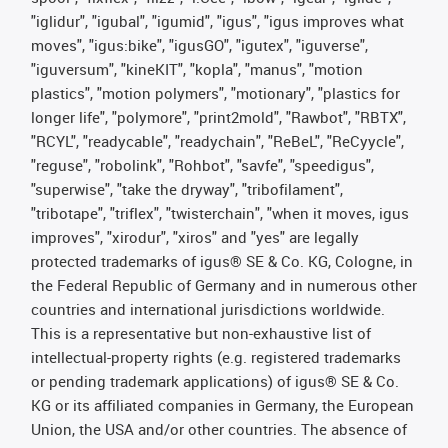
"iglidur", "igubal", "igumid", "igus", "igus improves what
moves", "igus:bike", "igusGO", "igutex", "iguverse",
"iguversum", "kineKIT", "kopla", "manus", "motion
plastics", "motion polymers", "motionary", "plastics for
longer life", "polymore", "print2mold", "Rawbot", "RBTX",
"RCYL", "readycable", "readychain", "ReBeL", "ReCyycle",
"reguse", "robolink", "Rohbot", "savfe", "speedigus",
"superwise", "take the dryway", "tribofilament",
"tribotape", "triflex", "twisterchain", "when it moves, igus
improves", "xirodur", "xiros" and "yes" are legally
protected trademarks of igus® SE & Co. KG, Cologne, in
the Federal Republic of Germany and in numerous other
countries and international jurisdictions worldwide.
This is a representative but non-exhaustive list of
intellectual-property rights (e.g. registered trademarks
or pending trademark applications) of igus® SE & Co.
KG or its affiliated companies in Germany, the European
Union, the USA and/or other countries. The absence of