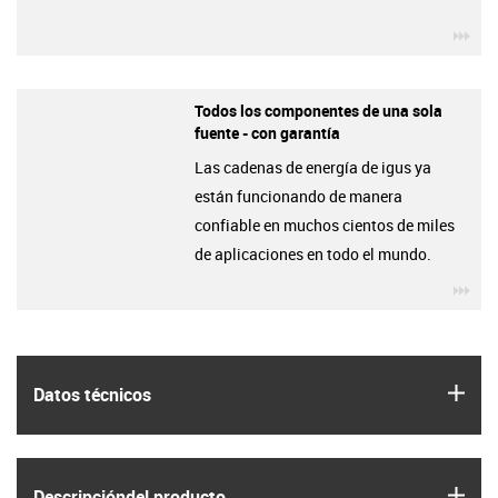
igu
Todos los componentes de una sola
fuente - con garantía
Las cadenas de energía de igus ya
están funcionando de manera
confiable en muchos cientos de miles
de aplicaciones en todo el mundo.
igu
igus
Datos técnicos
igus
Descripción­del producto