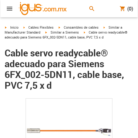
(0)
igus-icon-arrow-right
igus-icon-arrow-right
igus-icon-arrow-right
igus-icon-arrow-right
Inicio
Cables Flexibles
Consambles de cables
Similar a
igus-icon-arrow-right
igus-icon-arrow-right
Manufacturer Standard
Similar a Siemens
Cable servo readycable®
adecuado para Siemens 6FX_002-5DN11, cable base, PVC 7,5 x d
Cable servo readycable®
adecuado para Siemens
6FX_002-5DN11, cable base,
PVC 7,5 x d