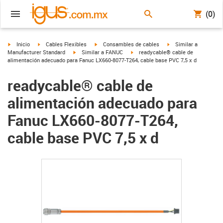
(0)
igus-icon-arrow-right
igus-icon-arrow-right
igus-icon-arrow-right
igus-icon-arrow-right
Inicio
Cables Flexibles
Consambles de cables
Similar a
igus-icon-arrow-right
igus-icon-arrow-right
Manufacturer Standard
Similar a FANUC
readycable® cable de
alimentación adecuado para Fanuc LX660-8077-T264, cable base PVC 7,5 x d
readycable® cable de
alimentación adecuado para
Fanuc LX660-8077-T264,
cable base PVC 7,5 x d