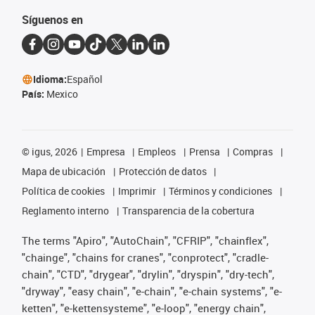
Síguenos en
Idioma:
Español
País:
Mexico
©
igus, 2026
Empresa
Empleos
Prensa
Compras
Mapa de ubicación
Protección de datos
Política de cookies
Imprimir
Términos y condiciones
Reglamento interno
Transparencia de la cobertura
The terms "Apiro", "AutoChain", "CFRIP", "chainflex",
"chainge", "chains for cranes", "conprotect", "cradle-
chain", "CTD", "drygear", "drylin", "dryspin", "dry-tech",
"dryway", "easy chain", "e-chain", "e-chain systems", "e-
ketten", "e-kettensysteme", "e-loop", "energy chain",