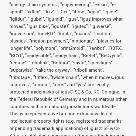
"energy chain systems", "enjoyneering", "e-skin", "e-
spool", "fixflex", "flizz", "i.Cee", "ibow", "igear", “iglide”,
"iglidur", "igubal", "igumid", "igus", "igus improves what
moves", "igus:bike", "igusGO", "igutex", "iguverse",
"iguversum", "kineKIT", "kopla", "manus", "motion
plastics", "motion polymers", "motionary", "plastics for
longer life", "polymore", "print2mold", "Rawbot", "RBTX",
"RCYL", "readycable", "readychain", "ReBeL", "ReCyycle",
"reguse", "robolink", "Rohbot", "savfe", "speedigus",
"superwise", "take the dryway", "tribofilament",
"tribotape", "triflex", "twisterchain", "when it moves, igus
improves", "xirodur", "xiros" and "yes" are legally
protected trademarks of igus® SE & Co. KG, Cologne, in
the Federal Republic of Germany and in numerous other
countries and international jurisdictions worldwide.
This is a representative but non-exhaustive list of
intellectual-property rights (e.g. registered trademarks
or pending trademark applications) of igus® SE & Co.
KG or its affiliated companies in Germany, the European