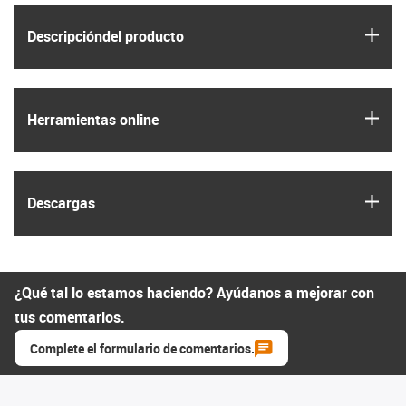
igus
Descripción­del producto
igus
Herramientas online
igus
Descargas
¿Qué tal lo estamos haciendo? Ayúdanos a mejorar con
tus comentarios.
Complete el formulario de comentarios.