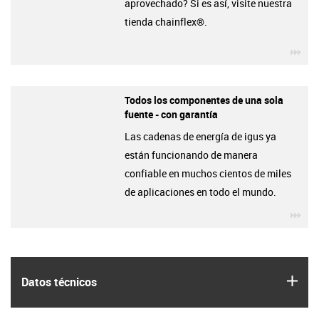
aprovechado? Si es así, visite nuestra
tienda chainflex®.
igu
Todos los componentes de una sola
fuente - con garantía
Las cadenas de energía de igus ya
están funcionando de manera
confiable en muchos cientos de miles
de aplicaciones en todo el mundo.
igu
igus
Datos técnicos