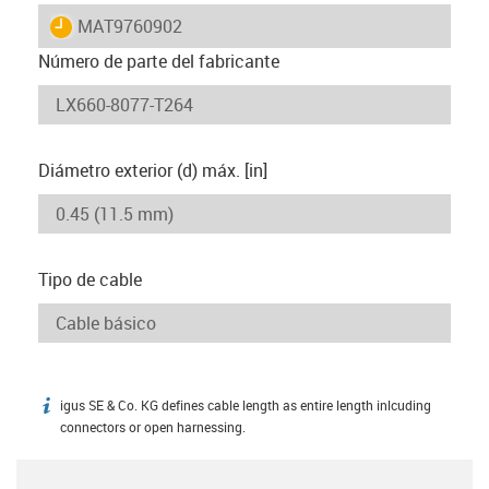
igus-icon-lieferzeit
MAT9760902
Número de parte del fabricante
Diámetro exterior (d) máx. [in]
Tipo de cable
igus SE & Co. KG defines cable length as entire length inlcuding
igus-icon-info
connectors or open harnessing.