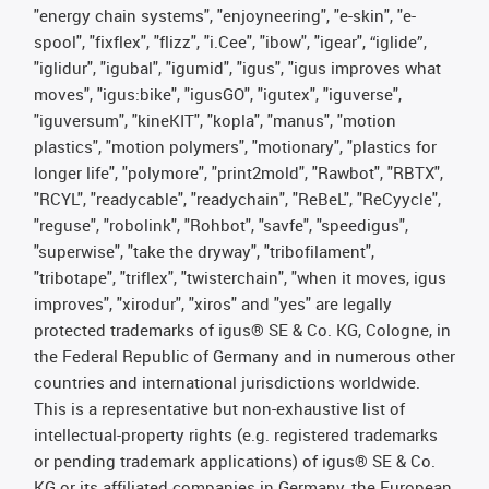
"energy chain systems", "enjoyneering", "e-skin", "e-
spool", "fixflex", "flizz", "i.Cee", "ibow", "igear", “iglide”,
"iglidur", "igubal", "igumid", "igus", "igus improves what
moves", "igus:bike", "igusGO", "igutex", "iguverse",
"iguversum", "kineKIT", "kopla", "manus", "motion
plastics", "motion polymers", "motionary", "plastics for
longer life", "polymore", "print2mold", "Rawbot", "RBTX",
"RCYL", "readycable", "readychain", "ReBeL", "ReCyycle",
"reguse", "robolink", "Rohbot", "savfe", "speedigus",
"superwise", "take the dryway", "tribofilament",
"tribotape", "triflex", "twisterchain", "when it moves, igus
improves", "xirodur", "xiros" and "yes" are legally
protected trademarks of igus® SE & Co. KG, Cologne, in
the Federal Republic of Germany and in numerous other
countries and international jurisdictions worldwide.
This is a representative but non-exhaustive list of
intellectual-property rights (e.g. registered trademarks
or pending trademark applications) of igus® SE & Co.
KG or its affiliated companies in Germany, the European