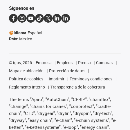
Síguenos en
Idioma:
Español
País:
Mexico
©
igus, 2026
Empresa
Empleos
Prensa
Compras
Mapa de ubicación
Protección de datos
Política de cookies
Imprimir
Términos y condiciones
Reglamento interno
Transparencia de la cobertura
The terms "Apiro", "AutoChain", "CFRIP", "chainflex",
"chainge", "chains for cranes", "conprotect", "cradle-
chain", "CTD", "drygear", "drylin", "dryspin", "dry-tech",
"dryway", "easy chain", "e-chain", "e-chain systems", "e-
ketten", "e-kettensysteme", "e-loop", "energy chain",