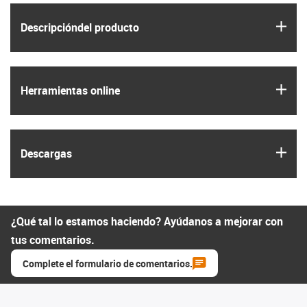
igus
Descripción­del producto
igus
Herramientas online
igus
Descargas
¿Qué tal lo estamos haciendo? Ayúdanos a mejorar con
tus comentarios.
Complete el formulario de comentarios.