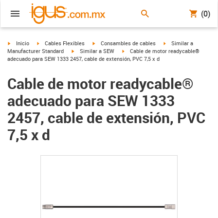
(0)
igus-icon-arrow-right
igus-icon-arrow-right
igus-icon-arrow-right
igus-icon-arrow-right
Inicio
Cables Flexibles
Consambles de cables
Similar a
igus-icon-arrow-right
igus-icon-arrow-right
Manufacturer Standard
Similar a SEW
Cable de motor readycable®
adecuado para SEW 1333 2457, cable de extensión, PVC 7,5 x d
Cable de motor readycable®
adecuado para SEW 1333
2457, cable de extensión, PVC
7,5 x d