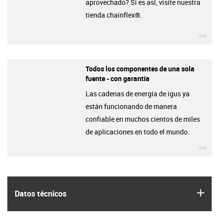
aprovechado? Si es así, visite nuestra
tienda chainflex®.
igu
Todos los componentes de una sola
fuente - con garantía
Las cadenas de energía de igus ya
están funcionando de manera
confiable en muchos cientos de miles
de aplicaciones en todo el mundo.
igu
igus
Datos técnicos