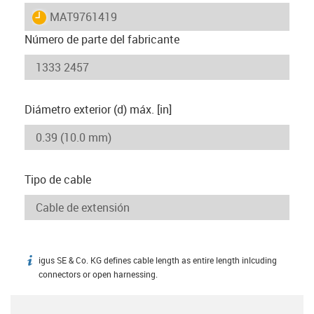
igus-icon-lieferzeit
MAT9761419
Número de parte del fabricante
Diámetro exterior (d) máx. [in]
Tipo de cable
igus SE & Co. KG defines cable length as entire length inlcuding
igus-icon-info
connectors or open harnessing.