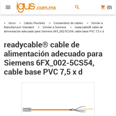
(0)
igus-icon-arrow-right
igus-icon-arrow-right
igus-icon-arrow-right
igus-icon-arrow-right
Inicio
Cables Flexibles
Consambles de cables
Similar a
igus-icon-arrow-right
igus-icon-arrow-right
Manufacturer Standard
Similar a Siemens
readycable® cable de
alimentación adecuado para Siemens 6FX_002-5CS54, cable base PVC 7,5 x d
readycable® cable de
alimentación adecuado para
Siemens 6FX_002-5CS54,
cable base PVC 7,5 x d