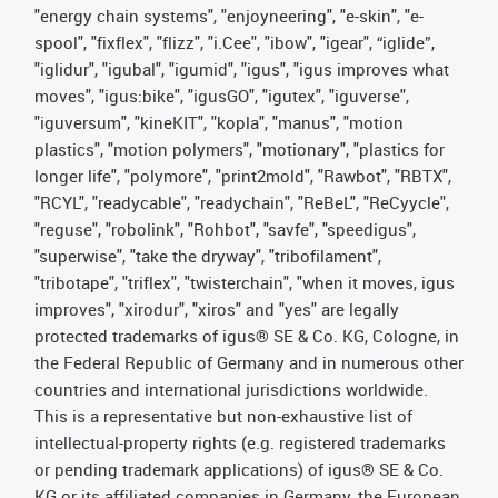
"energy chain systems", "enjoyneering", "e-skin", "e-
spool", "fixflex", "flizz", "i.Cee", "ibow", "igear", “iglide”,
"iglidur", "igubal", "igumid", "igus", "igus improves what
moves", "igus:bike", "igusGO", "igutex", "iguverse",
"iguversum", "kineKIT", "kopla", "manus", "motion
plastics", "motion polymers", "motionary", "plastics for
longer life", "polymore", "print2mold", "Rawbot", "RBTX",
"RCYL", "readycable", "readychain", "ReBeL", "ReCyycle",
"reguse", "robolink", "Rohbot", "savfe", "speedigus",
"superwise", "take the dryway", "tribofilament",
"tribotape", "triflex", "twisterchain", "when it moves, igus
improves", "xirodur", "xiros" and "yes" are legally
protected trademarks of igus® SE & Co. KG, Cologne, in
the Federal Republic of Germany and in numerous other
countries and international jurisdictions worldwide.
This is a representative but non-exhaustive list of
intellectual-property rights (e.g. registered trademarks
or pending trademark applications) of igus® SE & Co.
KG or its affiliated companies in Germany, the European