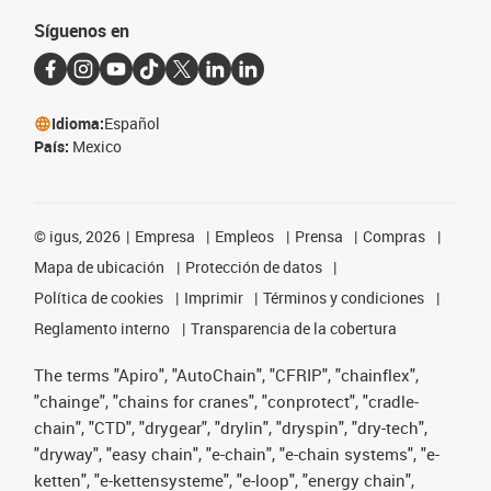
Síguenos en
Idioma:
Español
País:
Mexico
©
igus, 2026
Empresa
Empleos
Prensa
Compras
Mapa de ubicación
Protección de datos
Política de cookies
Imprimir
Términos y condiciones
Reglamento interno
Transparencia de la cobertura
The terms "Apiro", "AutoChain", "CFRIP", "chainflex",
"chainge", "chains for cranes", "conprotect", "cradle-
chain", "CTD", "drygear", "drylin", "dryspin", "dry-tech",
"dryway", "easy chain", "e-chain", "e-chain systems", "e-
ketten", "e-kettensysteme", "e-loop", "energy chain",