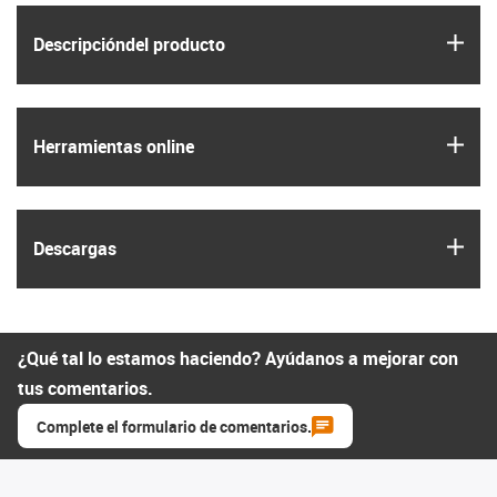
igus
Descripción­del producto
igus
Herramientas online
igus
Descargas
¿Qué tal lo estamos haciendo? Ayúdanos a mejorar con
tus comentarios.
Complete el formulario de comentarios.