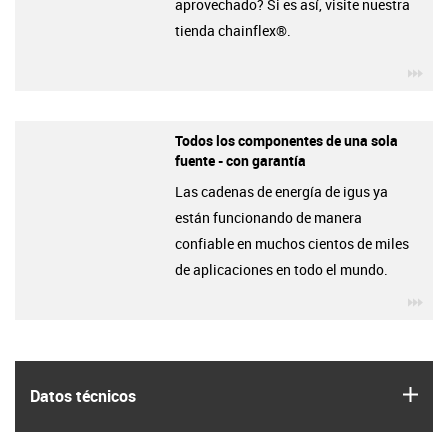
aprovechado? Si es así, visite nuestra
tienda chainflex®.
igu
Todos los componentes de una sola
fuente - con garantía
Las cadenas de energía de igus ya
están funcionando de manera
confiable en muchos cientos de miles
de aplicaciones en todo el mundo.
igu
igus
Datos técnicos