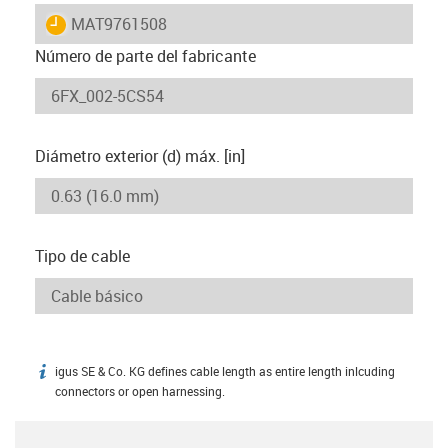
igus-icon-lieferzeit
MAT9761508
Número de parte del fabricante
Diámetro exterior (d) máx. [in]
Tipo de cable
igus SE & Co. KG defines cable length as entire length inlcuding
igus-icon-info
connectors or open harnessing.