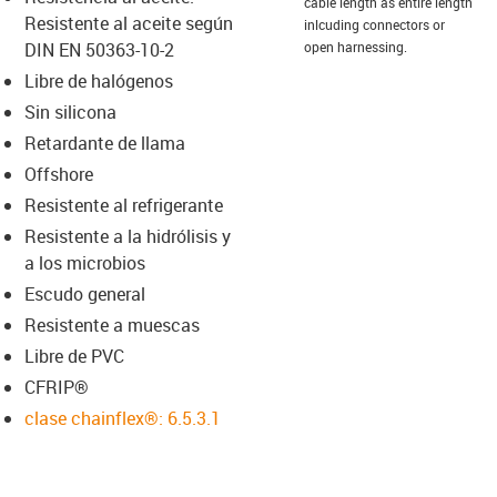
-icon-lupe
-icon-lupe
cable length as entire length
Resistente al aceite según
inlcuding connectors or
DIN EN 50363-10-2
open harnessing.
Libre de halógenos
Sin silicona
Retardante de llama
Offshore
Resistente al refrigerante
Resistente a la hidrólisis y
a los microbios
Escudo general
Resistente a muescas
Libre de PVC
CFRIP®
clase chainflex®: 6.5.3.1