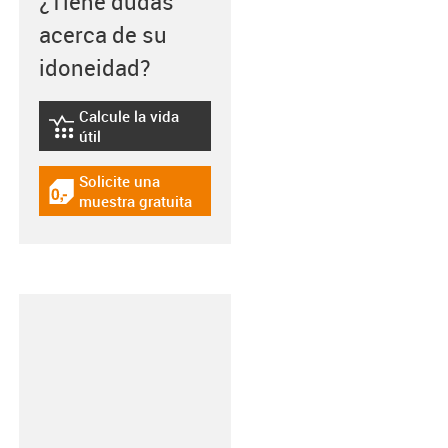
¿Tiene dudas
acerca de su
idoneidad?
Calcule la vida
igus-icon-lebensdauerrechner
útil
Solicite una
igus-icon-gratismuster
muestra gratuita