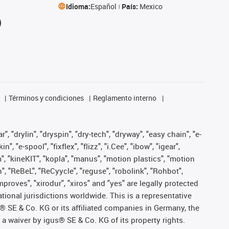
Idioma:
Español
País:
Mexico
Términos y condiciones
Reglamento interno
, "drylin", "dryspin", "dry-tech", "dryway", "easy chain", "e-
"e-spool", "fixflex", "flizz", "i.Cee", "ibow", "igear",
m", "kineKIT", "kopla", "manus", "motion plastics", "motion
", "ReBeL", "ReCyycle", "reguse", "robolink", "Rohbot",
improves", "xirodur", "xiros" and "yes" are legally protected
onal jurisdictions worldwide. This is a representative
s® SE & Co. KG or its affiliated companies in Germany, the
a waiver by igus® SE & Co. KG of its property rights.