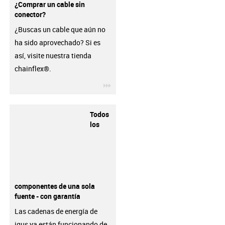
¿Comprar un cable sin
conector?
¿Buscas un cable que aún no
ha sido aprovechado? Si es
así, visite nuestra tienda
chainflex®.
igus-icon-3arrow
Todos
los
componentes de una sola
fuente - con garantía
Las cadenas de energía de
igus ya están funcionando de