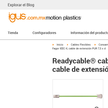
Explorar el Blog
Tienda
Configuradores
Información del product
igus-icon-arrow-right
igus-icon-arrow-right
igus-icon-
Inicio
Cables Flexibles
Consam
Fagor IEEC-X, cable de extensión PUR 7,5 x d
Readycable® cab
cable de extensi