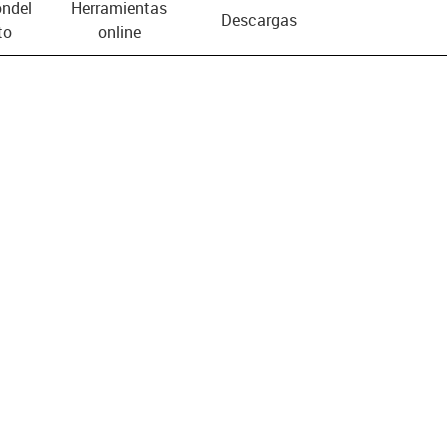
n­del
Herramientas
Descargas
to
online