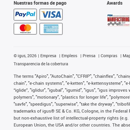
Nuestras formas de pago
Awards
©
igus, 2026
Empresa
Empleos
Prensa
Compras
Map
Transparencia de la cobertura
The terms "Apiro", "AutoChain", "CFRIP", "chainflex", "chainge
chain", "e-chain systems", "e-ketten", "e-kettensysteme", "e-lo
“iglide”, "iglidur", "igubal", "igumid", "igus", "igus improv
polymers", "motionary", "plastics for longer life", "polymore
"savfe", "speedigus", "superwise", "take the dryway", "tribofi
trademarks of igus® SE & Co. KG, Cologne, in the Federal 
but non-exhaustive list of intellectual-property rights (e.
European Union, the USA and/or other countries. The absenc