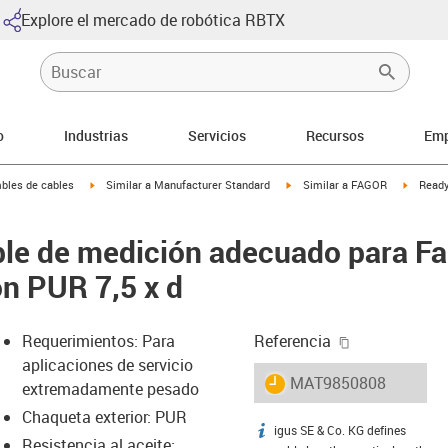
Explore el mercado de robótica RBTX
o
Industrias
Servicios
Recursos
Emp
arrow-right
igus-icon-arrow-right
igus-icon-arrow-right
igus-ico
bles de cables
Similar a Manufacturer Standard
Similar a FAGOR
Ready
le de medición adecuado para Fa
ón PUR 7,5 x d
igus-icon-cop
Requerimientos: Para
Referencia
aplicaciones de servicio
igus-icon-lieferzeit
MAT9850808
extremadamente pesado
Chaqueta exterior: PUR
igus SE & Co. KG defines
igus-icon-info
Resistencia al aceite: