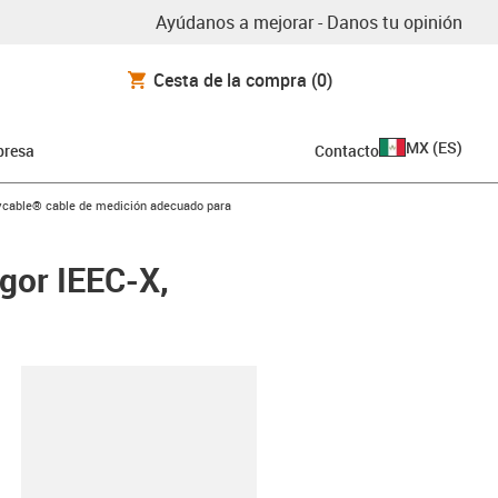
Ayúdanos a mejorar - Danos tu opinión
Cesta de la compra
(0)
MX
(
ES
)
resa
Contacto
n-arrow-right
cable® cable de medición adecuado para
gor IEEC-X,
y-clipboard