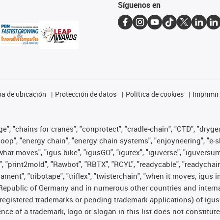
Síguenos en
a de ubicación
Protección de datos
Política de cookies
Imprimir
", "chains for cranes", "conprotect", "cradle-chain", "CTD", "drygear"
op", "energy chain", "energy chain systems", "enjoyneering", "e-skin", 
es what moves", "igus:bike", "igusGO", "igutex", "iguverse", "iguversu
", "print2mold", "Rawbot", "RBTX", "RCYL", "readycable", "readychain
lament", "tribotape", "triflex", "twisterchain", "when it moves, igus 
Republic of Germany and in numerous other countries and internati
g. registered trademarks or pending trademark applications) of igu
e of a trademark, logo or slogan in this list does not constitute 