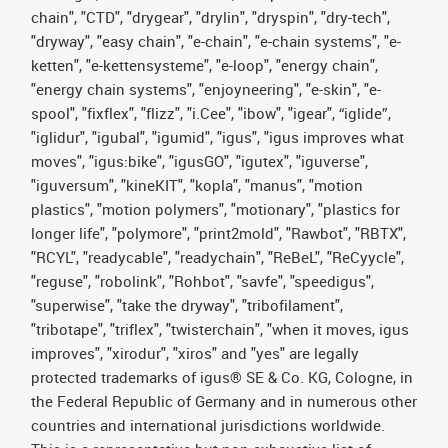
chain", "CTD", "drygear", "drylin", "dryspin", "dry-tech",
"dryway", "easy chain", "e-chain", "e-chain systems", "e-
ketten", "e-kettensysteme", "e-loop", "energy chain",
"energy chain systems", "enjoyneering", "e-skin", "e-
spool", "fixflex", "flizz", "i.Cee", "ibow", "igear", “iglide”,
"iglidur", "igubal", "igumid", "igus", "igus improves what
moves", "igus:bike", "igusGO", "igutex", "iguverse",
"iguversum", "kineKIT", "kopla", "manus", "motion
plastics", "motion polymers", "motionary", "plastics for
longer life", "polymore", "print2mold", "Rawbot", "RBTX",
"RCYL", "readycable", "readychain", "ReBeL", "ReCyycle",
"reguse", "robolink", "Rohbot", "savfe", "speedigus",
"superwise", "take the dryway", "tribofilament",
"tribotape", "triflex", "twisterchain", "when it moves, igus
improves", "xirodur", "xiros" and "yes" are legally
protected trademarks of igus® SE & Co. KG, Cologne, in
the Federal Republic of Germany and in numerous other
countries and international jurisdictions worldwide.