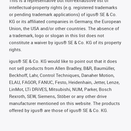
This is a representative but non-exhaustive list of
intellectual-property rights (e.g. registered trademarks
or pending trademark applications) of igus® SE & Co.
KG or its affiliated companies in Germany, the European
Union, the USA and/or other countries. The absence of
a trademark, logo or slogan in this list does not
constitute a waiver by igus® SE & Co. KG of its property
rights.
igus® SE & Co. KG would like to point out that it does
not sell products from Allen Bradley, B&R, Baumüller,
Beckhoff, Lahr, Control Techniques, Danaher Motion,
ELAU, FAGOR, FANUC, Festo, Heidenhain, Jetter, Lenze,
LinMot, LTi DRiVES, Mitsubishi, NUM, Parker, Bosch
Rexroth, SEW, Siemens, Stöber or any other drive
manufacturer mentioned on this website. The products
offered by igus® are those of igus® SE & Co. KG.