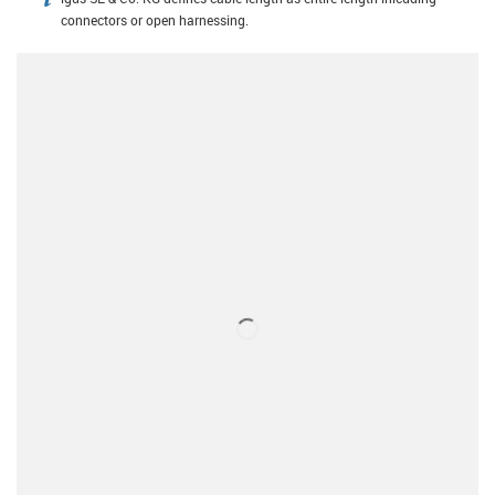
igus-icon-info
connectors or open harnessing.