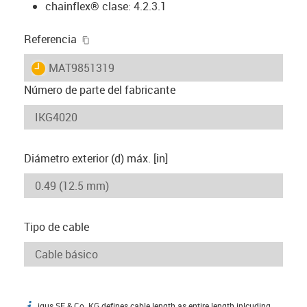
chainflex® clase: 4.2.3.1
igus-icon-copy-clipboard
Referencia
igus-icon-lieferzeit
MAT9851319
Número de parte del fabricante
Diámetro exterior (d) máx. [in]
Tipo de cable
igus SE & Co. KG defines cable length as entire length inlcuding