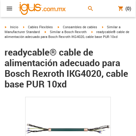
(0)
igus-icon-arrow-right
igus-icon-arrow-right
igus-icon-arrow-right
igus-icon-arrow-right
Inicio
Cables Flexibles
Consambles de cables
Similar a
igus-icon-arrow-right
igus-icon-arrow-right
Manufacturer Standard
Similar a Bosch Rexroth
readycable® cable de
alimentación adecuado para Bosch Rexroth IKG4020, cable base PUR 10xd
readycable® cable de
alimentación adecuado para
Bosch Rexroth IKG4020, cable
base PUR 10xd