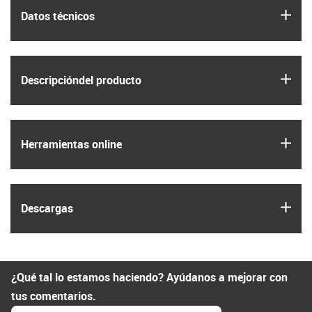
igus
Datos técnicos
igus
Descripción­del producto
igus
Herramientas online
igus
Descargas
¿Qué tal lo estamos haciendo? Ayúdanos a mejorar con
tus comentarios.