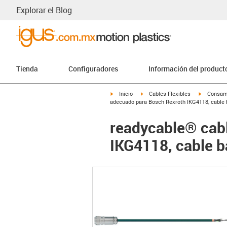
Explorar el Blog
Tienda
Configuradores
Información del product
igus-icon-arrow-right
igus-icon-arrow-right
igus-icon-
Inicio
Cables Flexibles
Consam
adecuado para Bosch Rexroth IKG4118, cable
readycable® cab
IKG4118, cable 