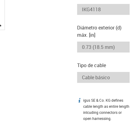
igus-icon-lupe
Diámetro exterior (d)
máx. [in]
Tipo de cable
igus SE & Co. KG defines
igus-icon-info
cable length as entire length
inlcuding connectors or
open harnessing.