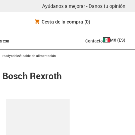
Ayúdanos a mejorar - Danos tu opinión
Cesta de la compra
(0)
MX
(
ES
)
resa
Contacto
igus-icon-arrow-right
readycable® cable de alimentación
a Bosch Rexroth
y-clipboard