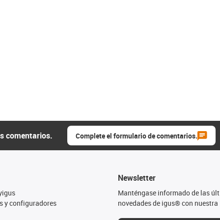
us comentarios.
Complete el formulario de comentarios.
Newsletter
yigus
Manténgase informado de las úl
s y configuradores
novedades de igus® con nuestra 