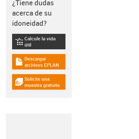
¿Tiene dudas
acerca de su
idoneidad?
Calcule la vida
igus-icon-lebensdauerrechner
útil
Descargar
igus-icon-download-plan
archivos EPLAN
Solicite una
igus-icon-gratismuster
muestra gratuita