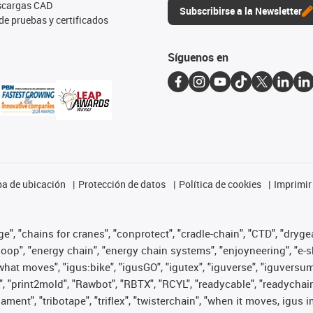
escargas CAD
Subscribirse a la Newsletter
de pruebas y certificados
Síguenos en
a de ubicación
Protección de datos
Política de cookies
Imprimir
", "chains for cranes", "conprotect", "cradle-chain", "CTD", "drygear"
op", "energy chain", "energy chain systems", "enjoyneering", "e-skin", 
es what moves", "igus:bike", "igusGO", "igutex", "iguverse", "iguversu
", "print2mold", "Rawbot", "RBTX", "RCYL", "readycable", "readychain
lament", "tribotape", "triflex", "twisterchain", "when it moves, igus 