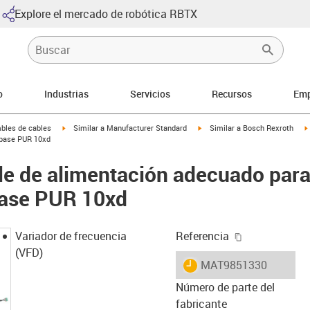
Explore el mercado de robótica RBTX
o
Industrias
Servicios
Recursos
Emp
arrow-right
igus-icon-arrow-right
igus-icon-arrow-right
bles de cables
Similar a Manufacturer Standard
Similar a Bosch Rexroth
 base PUR 10xd
le de alimentación adecuado par
base PUR 10xd
igus-icon-cop
Variador de frecuencia
Referencia
(VFD)
igus-icon-lieferzeit
MAT9851330
Número de parte del
fabricante