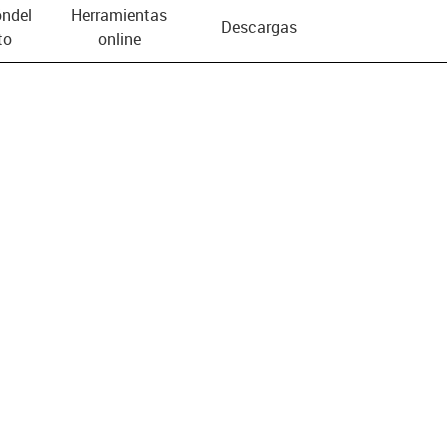
n­del
Herramientas
Descargas
to
online