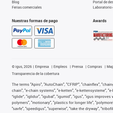
Blog
Portal de d
Ferias comerciales
Laboratorio 
Nuestras formas de pago
Awards
©
igus, 2026
Empresa
Empleos
Prensa
Compras
Map
Transparencia de la cobertura
The terms "Apiro", "AutoChain", "CFRIP", "chainflex", "chainge
chain", "e-chain systems", "e-ketten", "e-kettensysteme", "e-lo
“iglide”, "iglidur", "igubal", "igumid", "igus", "igus improv
polymers", "motionary", "plastics for longer life", "polymore
"savfe", "speedigus", "superwise", "take the dryway", "tribofi