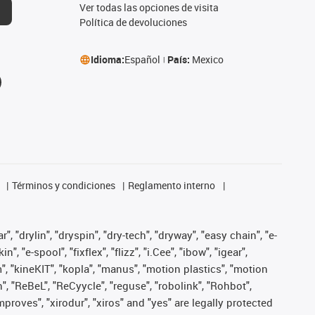
Ver todas las opciones de visita
Política de devoluciones
Idioma:
Español
País:
Mexico
Términos y condiciones
Reglamento interno
, "drylin", "dryspin", "dry-tech", "dryway", "easy chain", "e-
"e-spool", "fixflex", "flizz", "i.Cee", "ibow", "igear",
m", "kineKIT", "kopla", "manus", "motion plastics", "motion
", "ReBeL", "ReCyycle", "reguse", "robolink", "Rohbot",
improves", "xirodur", "xiros" and "yes" are legally protected