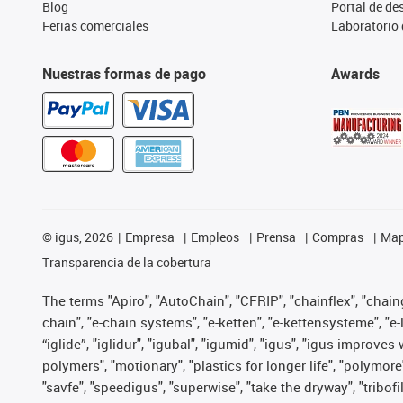
Blog
Portal de d
Ferias comerciales
Laboratorio 
Nuestras formas de pago
Awards
©
igus, 2026
Empresa
Empleos
Prensa
Compras
Map
Transparencia de la cobertura
The terms "Apiro", "AutoChain", "CFRIP", "chainflex", "chainge
chain", "e-chain systems", "e-ketten", "e-kettensysteme", "e-lo
“iglide”, "iglidur", "igubal", "igumid", "igus", "igus improv
polymers", "motionary", "plastics for longer life", "polymore
"savfe", "speedigus", "superwise", "take the dryway", "tribofi