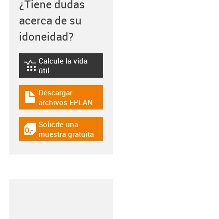
¿Tiene dudas
acerca de su
idoneidad?
Calcule la vida
igus-icon-lebensdauerrechner
útil
Descargar
igus-icon-download-plan
archivos EPLAN
Solicite una
igus-icon-gratismuster
muestra gratuita