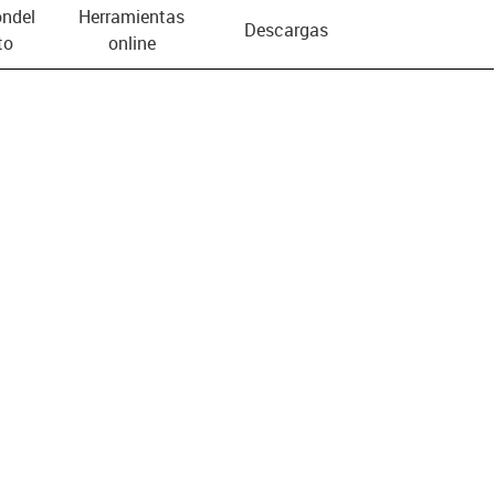
n­del
Herramientas
Descargas
to
online