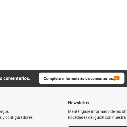
us comentarios.
Complete el formulario de comentarios.
Newsletter
yigus
Manténgase informado de las úl
s y configuradores
novedades de igus® con nuestra 