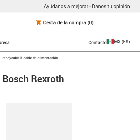
Ayúdanos a mejorar - Danos tu opinión
Cesta de la compra
(0)
MX
(
ES
)
resa
Contacto
igus-icon-arrow-right
readycable® cable de alimentación
a Bosch Rexroth
y-clipboard