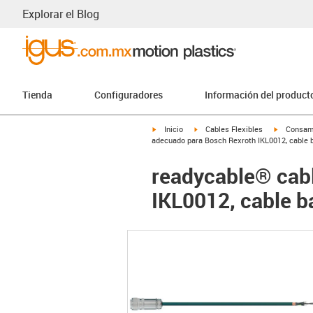
Explorar el Blog
Tienda
Configuradores
Información del product
igus-icon-arrow-right
igus-icon-arrow-right
igus-icon-
Inicio
Cables Flexibles
Consam
adecuado para Bosch Rexroth IKL0012, cable 
readycable® cab
IKL0012, cable 