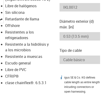
Libre de halógenos
Sin silicona
igus-icon-lupe
Retardante de llama
Diámetro exterior (d)
Offshore
máx. [in]
Resistentes a los
refrigeradores
Resistente a la hidrólisis y
a los microbios
Tipo de cable
Resistente a muescas
Escudo general
Libre de PVC
CFRIP®
igus SE & Co. KG defines
igus-icon-info
clase chainflex®: 6.5.3.1
cable length as entire length
inlcuding connectors or
open harnessing.