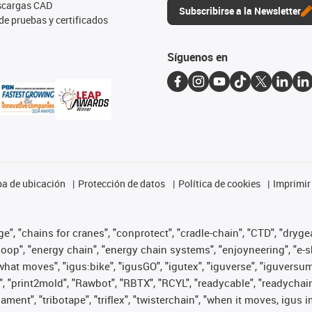
escargas CAD
Subscribirse a la Newsletter
de pruebas y certificados
Síguenos en
a de ubicación
Protección de datos
Política de cookies
Imprimir
", "chains for cranes", "conprotect", "cradle-chain", "CTD", "drygear"
op", "energy chain", "energy chain systems", "enjoyneering", "e-skin", 
es what moves", "igus:bike", "igusGO", "igutex", "iguverse", "iguversu
", "print2mold", "Rawbot", "RBTX", "RCYL", "readycable", "readychain
lament", "tribotape", "triflex", "twisterchain", "when it moves, igus 