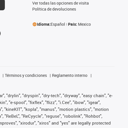
Ver todas las opciones de visita
Política de devoluciones
Idioma:
Español
País:
Mexico
Términos y condiciones
Reglamento interno
, "drylin", "dryspin", "dry-tech", "dryway", "easy chain", "e-
"e-spool", "fixflex", "flizz", "i.Cee", "ibow", "igear",
m", "kineKIT", "kopla", "manus", "motion plastics", "motion
", "ReBeL", "ReCyycle", "reguse", "robolink", "Rohbot",
improves", "xirodur", "xiros" and "yes" are legally protected