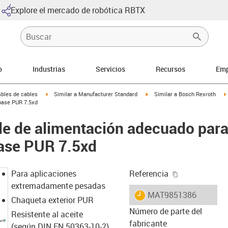
Explore el mercado de robótica RBTX
o
Industrias
Servicios
Recursos
Emp
arrow-right
igus-icon-arrow-right
igus-icon-arrow-right
bles de cables
Similar a Manufacturer Standard
Similar a Bosch Rexroth
base PUR 7.5xd
le de alimentación adecuado par
base PUR 7.5xd
igus-icon-cop
Para aplicaciones
Referencia
extremadamente pesadas
igus-icon-lieferzeit
MAT9851386
Chaqueta exterior PUR
Número de parte del
Resistente al aceite
fabricante
(según DIN EN 50363-10-2)