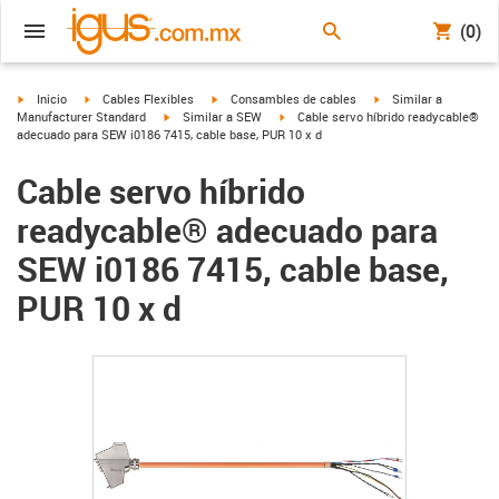
(0)
igus-icon-arrow-right
igus-icon-arrow-right
igus-icon-arrow-right
igus-icon-arrow-right
Inicio
Cables Flexibles
Consambles de cables
Similar a
igus-icon-arrow-right
igus-icon-arrow-right
Manufacturer Standard
Similar a SEW
Cable servo híbrido readycable®
adecuado para SEW i0186 7415, cable base, PUR 10 x d
Cable servo híbrido
readycable® adecuado para
SEW i0186 7415, cable base,
PUR 10 x d