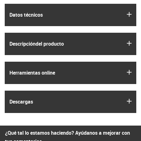
igus
Datos técnicos
igus
Descripción­del producto
igus
Herramientas online
igus
Descargas
¿Qué tal lo estamos haciendo? Ayúdanos a mejorar con