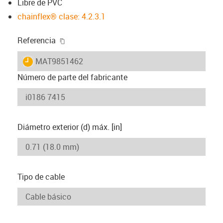
Libre de PVC
chainflex® clase: 4.2.3.1
igus-icon-copy-clipboard
Referencia
igus-icon-lieferzeit
MAT9851462
Número de parte del fabricante
Diámetro exterior (d) máx. [in]
Tipo de cable