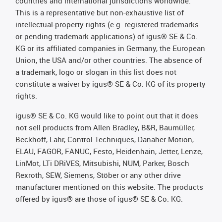
countries and international jurisdictions worldwide.
This is a representative but non-exhaustive list of
intellectual-property rights (e.g. registered trademarks
or pending trademark applications) of igus® SE & Co.
KG or its affiliated companies in Germany, the European
Union, the USA and/or other countries. The absence of
a trademark, logo or slogan in this list does not
constitute a waiver by igus® SE & Co. KG of its property
rights.
igus® SE & Co. KG would like to point out that it does
not sell products from Allen Bradley, B&R, Baumüller,
Beckhoff, Lahr, Control Techniques, Danaher Motion,
ELAU, FAGOR, FANUC, Festo, Heidenhain, Jetter, Lenze,
LinMot, LTi DRiVES, Mitsubishi, NUM, Parker, Bosch
Rexroth, SEW, Siemens, Stöber or any other drive
manufacturer mentioned on this website. The products
offered by igus® are those of igus® SE & Co. KG.