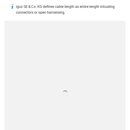
igus SE & Co. KG defines cable length as entire length inlcuding
igus-icon-info
connectors or open harnessing.