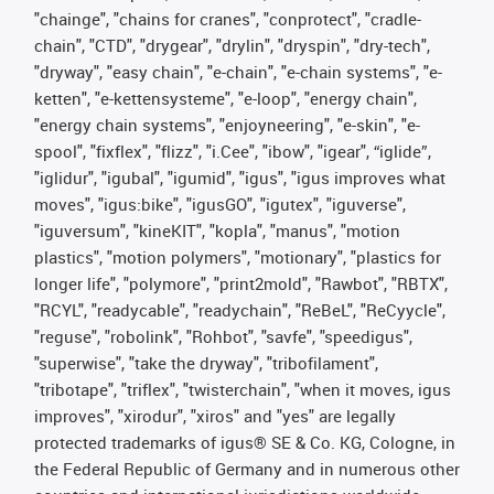
"chainge", "chains for cranes", "conprotect", "cradle-
chain", "CTD", "drygear", "drylin", "dryspin", "dry-tech",
"dryway", "easy chain", "e-chain", "e-chain systems", "e-
ketten", "e-kettensysteme", "e-loop", "energy chain",
"energy chain systems", "enjoyneering", "e-skin", "e-
spool", "fixflex", "flizz", "i.Cee", "ibow", "igear", “iglide”,
"iglidur", "igubal", "igumid", "igus", "igus improves what
moves", "igus:bike", "igusGO", "igutex", "iguverse",
"iguversum", "kineKIT", "kopla", "manus", "motion
plastics", "motion polymers", "motionary", "plastics for
longer life", "polymore", "print2mold", "Rawbot", "RBTX",
"RCYL", "readycable", "readychain", "ReBeL", "ReCyycle",
"reguse", "robolink", "Rohbot", "savfe", "speedigus",
"superwise", "take the dryway", "tribofilament",
"tribotape", "triflex", "twisterchain", "when it moves, igus
improves", "xirodur", "xiros" and "yes" are legally
protected trademarks of igus® SE & Co. KG, Cologne, in
the Federal Republic of Germany and in numerous other