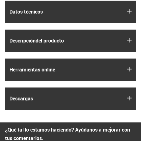
igus
Datos técnicos
igus
Descripción­del producto
igus
Herramientas online
igus
Descargas
¿Qué tal lo estamos haciendo? Ayúdanos a mejorar con
tus comentarios.