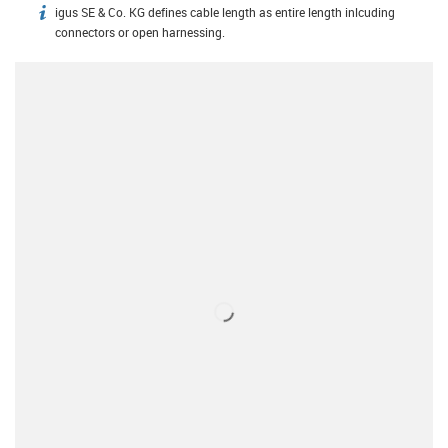
igus SE & Co. KG defines cable length as entire length inlcuding
igus-icon-info
connectors or open harnessing.