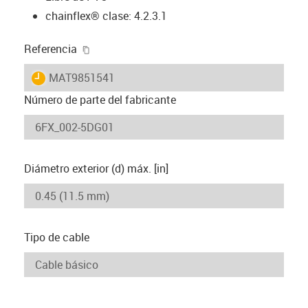
chainflex® clase: 4.2.3.1
igus-icon-copy-clipboard
Referencia
igus-icon-lieferzeit
MAT9851541
Número de parte del fabricante
Diámetro exterior (d) máx. [in]
Tipo de cable