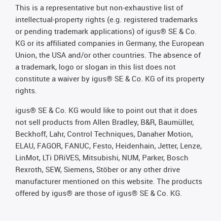
This is a representative but non-exhaustive list of
intellectual-property rights (e.g. registered trademarks
or pending trademark applications) of igus® SE & Co.
KG or its affiliated companies in Germany, the European
Union, the USA and/or other countries. The absence of
a trademark, logo or slogan in this list does not
constitute a waiver by igus® SE & Co. KG of its property
rights.
igus® SE & Co. KG would like to point out that it does
not sell products from Allen Bradley, B&R, Baumüller,
Beckhoff, Lahr, Control Techniques, Danaher Motion,
ELAU, FAGOR, FANUC, Festo, Heidenhain, Jetter, Lenze,
LinMot, LTi DRiVES, Mitsubishi, NUM, Parker, Bosch
Rexroth, SEW, Siemens, Stöber or any other drive
manufacturer mentioned on this website. The products
offered by igus® are those of igus® SE & Co. KG.