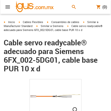
(0)
igus-icon-arrow-right
igus-icon-arrow-right
igus-icon-arrow-right
igus-icon-arrow-right
Inicio
Cables Flexibles
Consambles de cables
Similar a
igus-icon-arrow-right
igus-icon-arrow-right
Manufacturer Standard
Similar a Siemens
Cable servo readycable®
adecuado para Siemens 6FX_002-5DG01, cable base PUR 10 x d
Cable servo readycable®
adecuado para Siemens
6FX_002-5DG01, cable base
PUR 10 x d
igus-icon-lupe
igus-icon-lupe