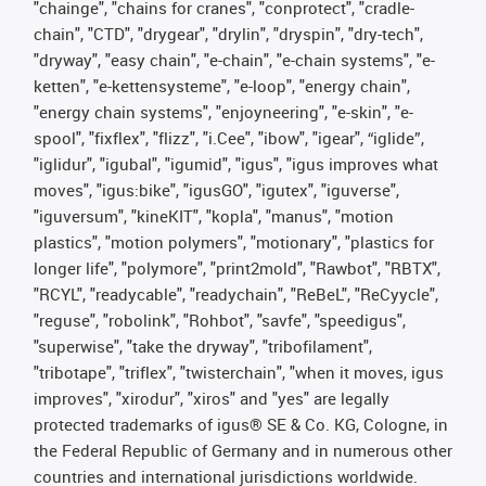
"chainge", "chains for cranes", "conprotect", "cradle-
chain", "CTD", "drygear", "drylin", "dryspin", "dry-tech",
"dryway", "easy chain", "e-chain", "e-chain systems", "e-
ketten", "e-kettensysteme", "e-loop", "energy chain",
"energy chain systems", "enjoyneering", "e-skin", "e-
spool", "fixflex", "flizz", "i.Cee", "ibow", "igear", “iglide”,
"iglidur", "igubal", "igumid", "igus", "igus improves what
moves", "igus:bike", "igusGO", "igutex", "iguverse",
"iguversum", "kineKIT", "kopla", "manus", "motion
plastics", "motion polymers", "motionary", "plastics for
longer life", "polymore", "print2mold", "Rawbot", "RBTX",
"RCYL", "readycable", "readychain", "ReBeL", "ReCyycle",
"reguse", "robolink", "Rohbot", "savfe", "speedigus",
"superwise", "take the dryway", "tribofilament",
"tribotape", "triflex", "twisterchain", "when it moves, igus
improves", "xirodur", "xiros" and "yes" are legally
protected trademarks of igus® SE & Co. KG, Cologne, in
the Federal Republic of Germany and in numerous other
countries and international jurisdictions worldwide.