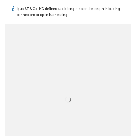
igus SE & Co. KG defines cable length as entire length inlcuding
igus-icon-info
connectors or open harnessing.