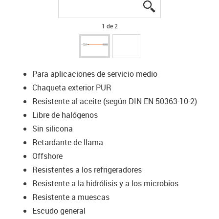
igus-icon-lupe
igus-icon-lupe
1 de 2
Para aplicaciones de servicio medio
Chaqueta exterior PUR
Resistente al aceite (según DIN EN 50363-10-2)
Libre de halógenos
Sin silicona
Retardante de llama
Offshore
Resistentes a los refrigeradores
Resistente a la hidrólisis y a los microbios
Resistente a muescas
Escudo general