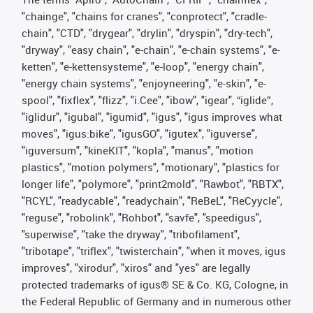
"chainge", "chains for cranes", "conprotect", "cradle-
chain", "CTD", "drygear", "drylin", "dryspin", "dry-tech",
"dryway", "easy chain", "e-chain", "e-chain systems", "e-
ketten", "e-kettensysteme", "e-loop", "energy chain",
"energy chain systems", "enjoyneering", "e-skin", "e-
spool", "fixflex", "flizz", "i.Cee", "ibow", "igear", “iglide”,
"iglidur", "igubal", "igumid", "igus", "igus improves what
moves", "igus:bike", "igusGO", "igutex", "iguverse",
"iguversum", "kineKIT", "kopla", "manus", "motion
plastics", "motion polymers", "motionary", "plastics for
longer life", "polymore", "print2mold", "Rawbot", "RBTX",
"RCYL", "readycable", "readychain", "ReBeL", "ReCyycle",
"reguse", "robolink", "Rohbot", "savfe", "speedigus",
"superwise", "take the dryway", "tribofilament",
"tribotape", "triflex", "twisterchain", "when it moves, igus
improves", "xirodur", "xiros" and "yes" are legally
protected trademarks of igus® SE & Co. KG, Cologne, in
the Federal Republic of Germany and in numerous other