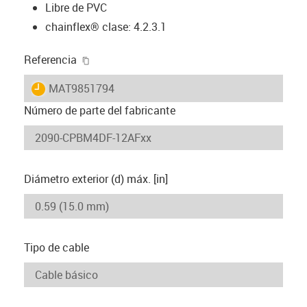
Libre de PVC
chainflex® clase: 4.2.3.1
igus-icon-copy-clipboard
Referencia
igus-icon-lieferzeit
MAT9851794
Número de parte del fabricante
Diámetro exterior (d) máx. [in]
Tipo de cable