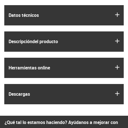
igus
Datos técnicos
igus
Descripción­del producto
igus
Herramientas online
igus
Descargas
¿Qué tal lo estamos haciendo? Ayúdanos a mejorar con