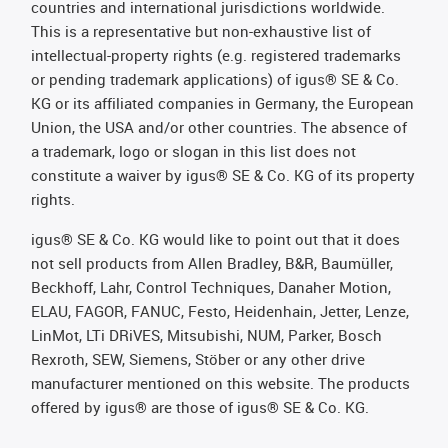
countries and international jurisdictions worldwide.
This is a representative but non-exhaustive list of
intellectual-property rights (e.g. registered trademarks
or pending trademark applications) of igus® SE & Co.
KG or its affiliated companies in Germany, the European
Union, the USA and/or other countries. The absence of
a trademark, logo or slogan in this list does not
constitute a waiver by igus® SE & Co. KG of its property
rights.
igus® SE & Co. KG would like to point out that it does
not sell products from Allen Bradley, B&R, Baumüller,
Beckhoff, Lahr, Control Techniques, Danaher Motion,
ELAU, FAGOR, FANUC, Festo, Heidenhain, Jetter, Lenze,
LinMot, LTi DRiVES, Mitsubishi, NUM, Parker, Bosch
Rexroth, SEW, Siemens, Stöber or any other drive
manufacturer mentioned on this website. The products
offered by igus® are those of igus® SE & Co. KG.