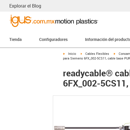
Explorar el Blog
Tienda
Configuradores
Información del product
igus-icon-arrow-right
igus-icon-arrow-right
igus-icon-
Inicio
Cables Flexibles
Consam
para Siemens 6FX_002-5CS11, cable base PUR 
readycable® cab
6FX_002-5CS11, 