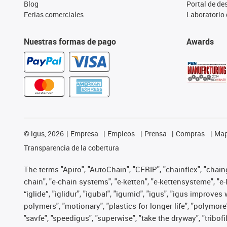
Blog
Portal de d
Ferias comerciales
Laboratorio 
Nuestras formas de pago
Awards
©
igus, 2026
Empresa
Empleos
Prensa
Compras
Map
Transparencia de la cobertura
The terms "Apiro", "AutoChain", "CFRIP", "chainflex", "chainge
chain", "e-chain systems", "e-ketten", "e-kettensysteme", "e-lo
“iglide”, "iglidur", "igubal", "igumid", "igus", "igus improv
polymers", "motionary", "plastics for longer life", "polymore
"savfe", "speedigus", "superwise", "take the dryway", "tribofi