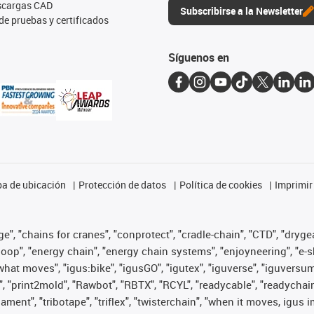
escargas CAD
Subscribirse a la Newsletter
de pruebas y certificados
Síguenos en
a de ubicación
Protección de datos
Política de cookies
Imprimir
", "chains for cranes", "conprotect", "cradle-chain", "CTD", "drygear"
op", "energy chain", "energy chain systems", "enjoyneering", "e-skin", 
es what moves", "igus:bike", "igusGO", "igutex", "iguverse", "iguversu
", "print2mold", "Rawbot", "RBTX", "RCYL", "readycable", "readychain
lament", "tribotape", "triflex", "twisterchain", "when it moves, igus 