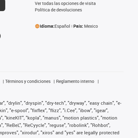
Ver todas las opciones de visita
Política de devoluciones
Idioma:
Español
País:
Mexico
Términos y condiciones
Reglamento interno
, "drylin", "dryspin", "dry-tech", "dryway", "easy chain", "e-
"e-spool", "fixflex", "flizz", "i.Cee", "ibow", "igear",
m", "kineKIT", "kopla", "manus", "motion plastics", "motion
", "ReBeL", "ReCyycle", "reguse", "robolink", "Rohbot",
improves", "xirodur", "xiros" and "yes" are legally protected