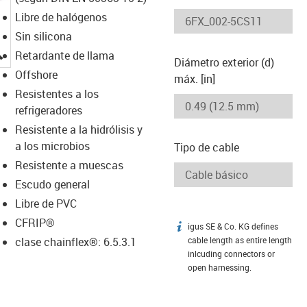
Libre de halógenos
Sin silicona
igus-icon-lupe
Retardante de llama
Diámetro exterior (d)
Offshore
máx. [in]
Resistentes a los
refrigeradores
Resistente a la hidrólisis y
a los microbios
Tipo de cable
Resistente a muescas
Escudo general
Libre de PVC
CFRIP®
igus SE & Co. KG defines
igus-icon-info
clase chainflex®: 6.5.3.1
cable length as entire length
inlcuding connectors or
open harnessing.