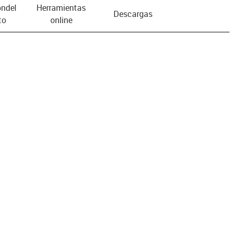
n­del
Herramientas
Descargas
to
online