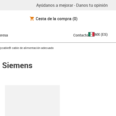
Ayúdanos a mejorar - Danos tu opinión
Cesta de la compra
(0)
MX
(
ES
)
resa
Contacto
con-arrow-right
dycable® cable de alimentación adecuado
a Siemens
y-clipboard