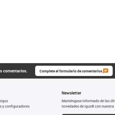
us comentarios.
Complete el formulario de comentarios.
Newsletter
yigus
Manténgase informado de las úl
s y configuradores
novedades de igus® con nuestra 