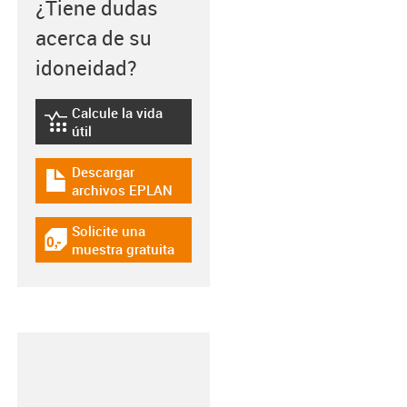
¿Tiene dudas
acerca de su
idoneidad?
Calcule la vida
igus-icon-lebensdauerrechner
útil
Descargar
igus-icon-download-plan
archivos EPLAN
Solicite una
igus-icon-gratismuster
muestra gratuita