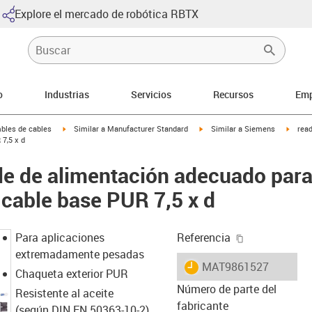
Explore el mercado de robótica RBTX
o
Industrias
Servicios
Recursos
Emp
arrow-right
igus-icon-arrow-right
igus-icon-arrow-right
igus-i
bles de cables
Similar a Manufacturer Standard
Similar a Siemens
rea
7,5 x d
le de alimentación adecuado par
cable base PUR 7,5 x d
igus-icon-cop
Para aplicaciones
Referencia
extremadamente pesadas
igus-icon-lieferzeit
MAT9861527
Chaqueta exterior PUR
Número de parte del
Resistente al aceite
fabricante
(según DIN EN 50363-10-2)