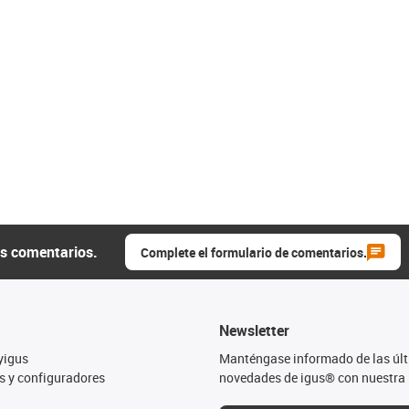
us comentarios.
Complete el formulario de comentarios.
Newsletter
yigus
Manténgase informado de las úl
s y configuradores
novedades de igus® con nuestra 