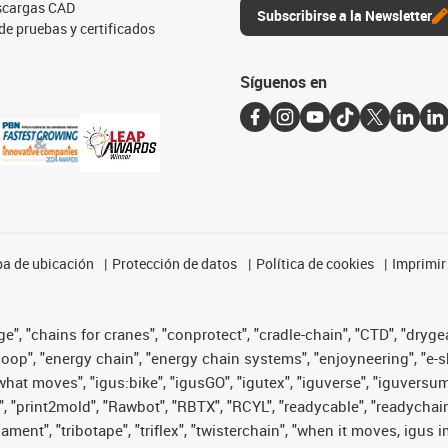
escargas CAD
Subscribirse a la Newsletter
de pruebas y certificados
Síguenos en
a de ubicación
Protección de datos
Política de cookies
Imprimir
", "chains for cranes", "conprotect", "cradle-chain", "CTD", "drygear"
op", "energy chain", "energy chain systems", "enjoyneering", "e-skin", 
es what moves", "igus:bike", "igusGO", "igutex", "iguverse", "iguversu
", "print2mold", "Rawbot", "RBTX", "RCYL", "readycable", "readychain
lament", "tribotape", "triflex", "twisterchain", "when it moves, igus 