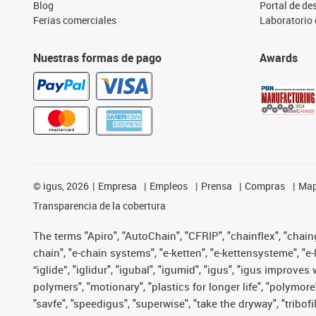
Blog
Portal de d
Ferias comerciales
Laboratorio 
Nuestras formas de pago
Awards
©
igus, 2026
Empresa
Empleos
Prensa
Compras
Map
Transparencia de la cobertura
The terms "Apiro", "AutoChain", "CFRIP", "chainflex", "chainge
chain", "e-chain systems", "e-ketten", "e-kettensysteme", "e-lo
“iglide”, "iglidur", "igubal", "igumid", "igus", "igus improv
polymers", "motionary", "plastics for longer life", "polymore
"savfe", "speedigus", "superwise", "take the dryway", "tribofi