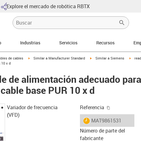
Explore el mercado de robótica RBTX
o
Industrias
Servicios
Recursos
Emp
arrow-right
igus-icon-arrow-right
igus-icon-arrow-right
igus-i
bles de cables
Similar a Manufacturer Standard
Similar a Siemens
rea
 10 x d
le de alimentación adecuado par
cable base PUR 10 x d
igus-icon-cop
Variador de frecuencia
Referencia
(VFD)
igus-icon-lieferzeit
MAT9861531
Número de parte del
fabricante