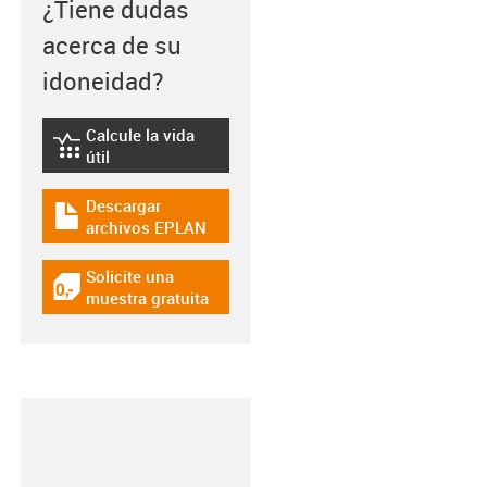
¿Tiene dudas
acerca de su
idoneidad?
Calcule la vida
igus-icon-lebensdauerrechner
útil
Descargar
igus-icon-download-plan
archivos EPLAN
Solicite una
igus-icon-gratismuster
muestra gratuita