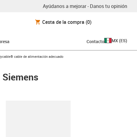
Ayúdanos a mejorar - Danos tu opinión
Cesta de la compra
(0)
MX
(
ES
)
resa
Contacto
con-arrow-right
dycable® cable de alimentación adecuado
a Siemens
y-clipboard