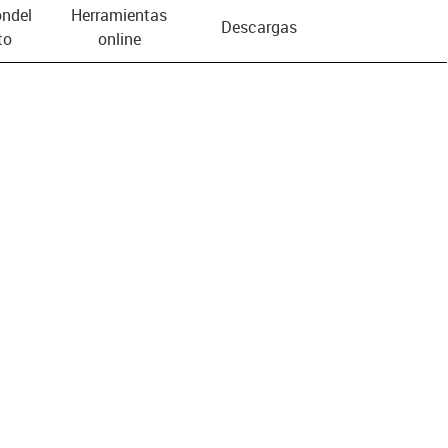
n­del
Herramientas
Descargas
to
online