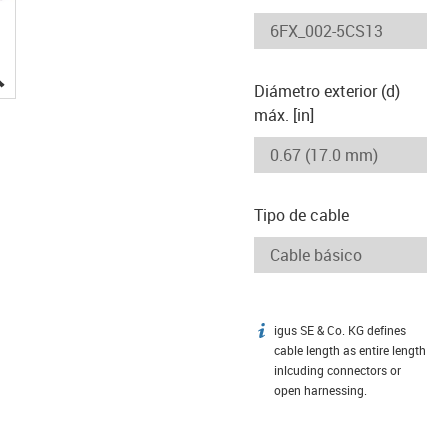
igus-icon-lupe
Diámetro exterior (d)
máx. [in]
Tipo de cable
igus SE & Co. KG defines
igus-icon-info
cable length as entire length
inlcuding connectors or
open harnessing.