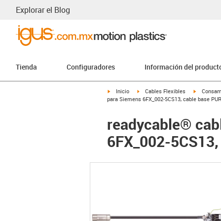
Explorar el Blog
Tienda
Configuradores
Información del product
igus-icon-arrow-right
igus-icon-arrow-right
igus-icon-
Inicio
Cables Flexibles
Consam
para Siemens 6FX_002-5CS13, cable base PUR
readycable® cab
6FX_002-5CS13, 