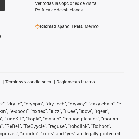
Ver todas las opciones de visita
Política de devoluciones
Idioma:
Español
País:
Mexico
Términos y condiciones
Reglamento interno
, "drylin", "dryspin", "dry-tech", "dryway", "easy chain", "e-
"e-spool", "fixflex", "flizz", "i.Cee", "ibow", "igear",
m", "kineKIT", "kopla", "manus", "motion plastics", "motion
", "ReBeL", "ReCyycle", "reguse", "robolink", "Rohbot",
improves", "xirodur", "xiros" and "yes" are legally protected