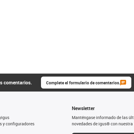
us comentarios.
Complete el formulario de comentarios.
Newsletter
yigus
Manténgase informado de las úl
s y configuradores
novedades de igus® con nuestra 