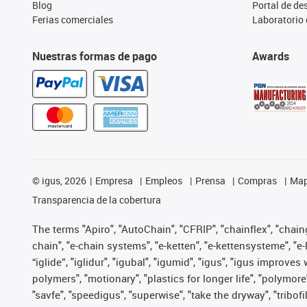
Blog
Portal de d
Ferias comerciales
Laboratorio 
Nuestras formas de pago
Awards
©
igus, 2026
Empresa
Empleos
Prensa
Compras
Map
Transparencia de la cobertura
The terms "Apiro", "AutoChain", "CFRIP", "chainflex", "chainge
chain", "e-chain systems", "e-ketten", "e-kettensysteme", "e-lo
“iglide”, "iglidur", "igubal", "igumid", "igus", "igus improv
polymers", "motionary", "plastics for longer life", "polymore
"savfe", "speedigus", "superwise", "take the dryway", "tribofi