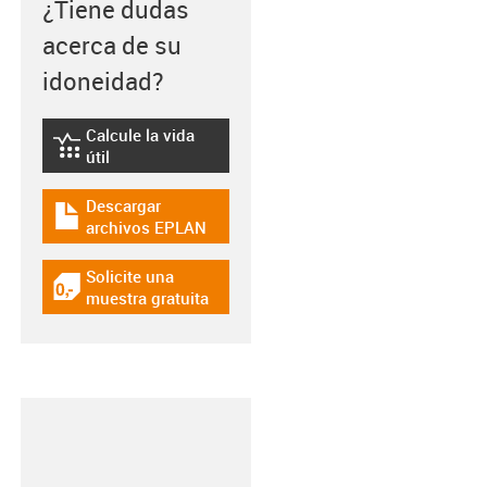
¿Tiene dudas
acerca de su
idoneidad?
Calcule la vida
igus-icon-lebensdauerrechner
útil
Descargar
igus-icon-download-plan
archivos EPLAN
Solicite una
igus-icon-gratismuster
muestra gratuita