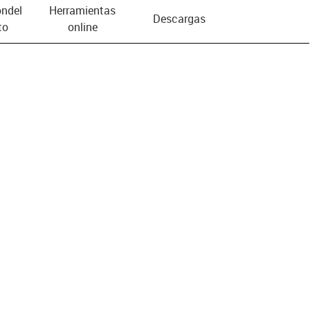
n­del
Herramientas
Descargas
to
online