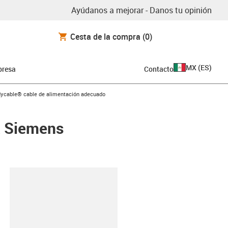
Ayúdanos a mejorar - Danos tu opinión
Cesta de la compra
(0)
MX
(
ES
)
resa
Contacto
con-arrow-right
dycable® cable de alimentación adecuado
a Siemens
y-clipboard