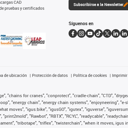
escargas CAD
Subscribirse a la Newsletter
de pruebas y certificados
Síguenos en
a de ubicación
Protección de datos
Política de cookies
Imprimir
", "chains for cranes", "conprotect", "cradle-chain", "CTD", "drygear"
op", "energy chain", "energy chain systems", "enjoyneering", "e-skin", 
es what moves", "igus:bike", "igusGO", "igutex", "iguverse", "iguversu
", "print2mold", "Rawbot", "RBTX", "RCYL", "readycable", "readychain
lament", "tribotape", "triflex", "twisterchain", "when it moves, igus 