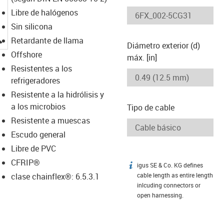
Libre de halógenos
Sin silicona
igus-icon-lupe
Retardante de llama
Diámetro exterior (d)
Offshore
máx. [in]
Resistentes a los
refrigeradores
Resistente a la hidrólisis y
a los microbios
Tipo de cable
Resistente a muescas
Escudo general
Libre de PVC
CFRIP®
igus SE & Co. KG defines
igus-icon-info
clase chainflex®: 6.5.3.1
cable length as entire length
inlcuding connectors or
open harnessing.