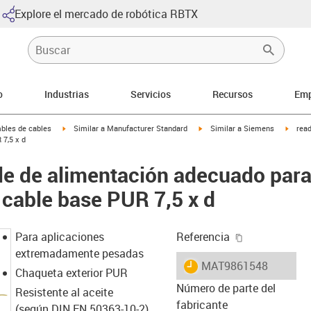
Explore el mercado de robótica RBTX
o
Industrias
Servicios
Recursos
Emp
arrow-right
igus-icon-arrow-right
igus-icon-arrow-right
igus-i
bles de cables
Similar a Manufacturer Standard
Similar a Siemens
rea
7,5 x d
le de alimentación adecuado par
cable base PUR 7,5 x d
igus-icon-cop
Para aplicaciones
Referencia
extremadamente pesadas
igus-icon-lieferzeit
MAT9861548
Chaqueta exterior PUR
Número de parte del
Resistente al aceite
fabricante
(según DIN EN 50363-10-2)