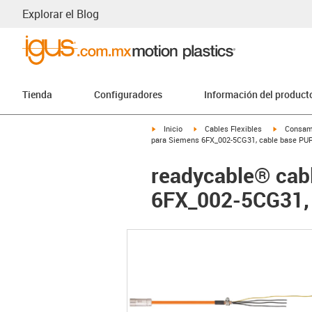
Explorar el Blog
Tienda
Configuradores
Información del product
igus-icon-arrow-right
igus-icon-arrow-right
igus-icon-
Inicio
Cables Flexibles
Consam
para Siemens 6FX_002-5CG31, cable base PUR 
readycable® cab
6FX_002-5CG31, 