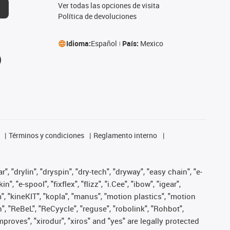
Ver todas las opciones de visita
Política de devoluciones
Idioma:
Español
País:
Mexico
Términos y condiciones
Reglamento interno
, "drylin", "dryspin", "dry-tech", "dryway", "easy chain", "e-
"e-spool", "fixflex", "flizz", "i.Cee", "ibow", "igear",
m", "kineKIT", "kopla", "manus", "motion plastics", "motion
", "ReBeL", "ReCyycle", "reguse", "robolink", "Rohbot",
improves", "xirodur", "xiros" and "yes" are legally protected