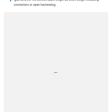
igus-icon-info
connectors or open harnessing.