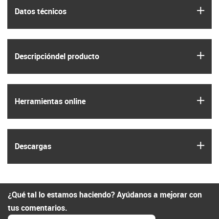
igus
Datos técnicos
igus
Descripción­del producto
igus
Herramientas online
igus
Descargas
¿Qué tal lo estamos haciendo? Ayúdanos a mejorar con
tus comentarios.