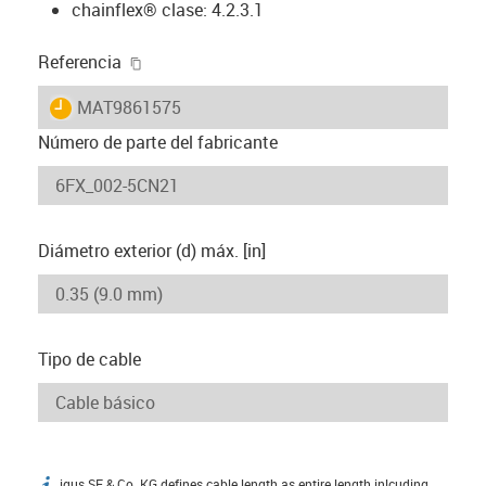
chainflex® clase: 4.2.3.1
igus-icon-copy-clipboard
Referencia
igus-icon-lieferzeit
MAT9861575
Número de parte del fabricante
Diámetro exterior (d) máx. [in]
Tipo de cable
igus SE & Co. KG defines cable length as entire length inlcuding