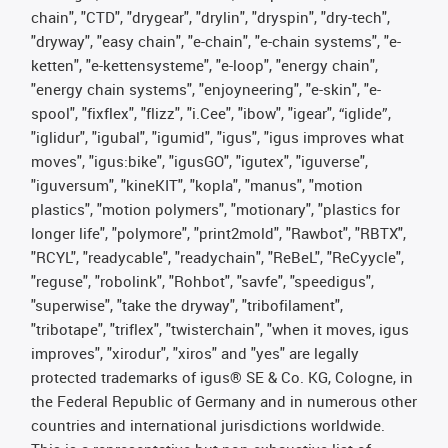
chain", "CTD", "drygear", "drylin", "dryspin", "dry-tech",
"dryway", "easy chain", "e-chain", "e-chain systems", "e-
ketten", "e-kettensysteme", "e-loop", "energy chain",
"energy chain systems", "enjoyneering", "e-skin", "e-
spool", "fixflex", "flizz", "i.Cee", "ibow", "igear", “iglide”,
"iglidur", "igubal", "igumid", "igus", "igus improves what
moves", "igus:bike", "igusGO", "igutex", "iguverse",
"iguversum", "kineKIT", "kopla", "manus", "motion
plastics", "motion polymers", "motionary", "plastics for
longer life", "polymore", "print2mold", "Rawbot", "RBTX",
"RCYL", "readycable", "readychain", "ReBeL", "ReCyycle",
"reguse", "robolink", "Rohbot", "savfe", "speedigus",
"superwise", "take the dryway", "tribofilament",
"tribotape", "triflex", "twisterchain", "when it moves, igus
improves", "xirodur", "xiros" and "yes" are legally
protected trademarks of igus® SE & Co. KG, Cologne, in
the Federal Republic of Germany and in numerous other
countries and international jurisdictions worldwide.