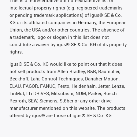
This is a representative but non-exhaustive list of
intellectual-property rights (e.g. registered trademarks
or pending trademark applications) of igus® SE & Co.
KG or its affiliated companies in Germany, the European
Union, the USA and/or other countries. The absence of
a trademark, logo or slogan in this list does not
constitute a waiver by igus® SE & Co. KG of its property
rights.
igus® SE & Co. KG would like to point out that it does
not sell products from Allen Bradley, B&R, Baumüller,
Beckhoff, Lahr, Control Techniques, Danaher Motion,
ELAU, FAGOR, FANUC, Festo, Heidenhain, Jetter, Lenze,
LinMot, LTi DRiVES, Mitsubishi, NUM, Parker, Bosch
Rexroth, SEW, Siemens, Stöber or any other drive
manufacturer mentioned on this website. The products
offered by igus® are those of igus® SE & Co. KG.