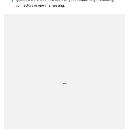
igus-icon-info
connectors or open harnessing.