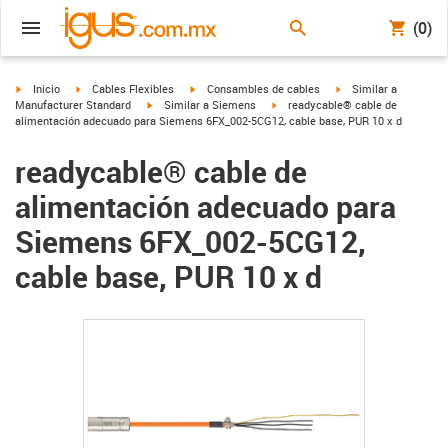
(0)
igus-icon-arrow-right
igus-icon-arrow-right
igus-icon-arrow-right
igus-icon-arrow-right
Inicio
Cables Flexibles
Consambles de cables
Similar a
igus-icon-arrow-right
igus-icon-arrow-right
Manufacturer Standard
Similar a Siemens
readycable® cable de
alimentación adecuado para Siemens 6FX_002-5CG12, cable base, PUR 10 x d
readycable® cable de
alimentación adecuado para
Siemens 6FX_002-5CG12,
cable base, PUR 10 x d