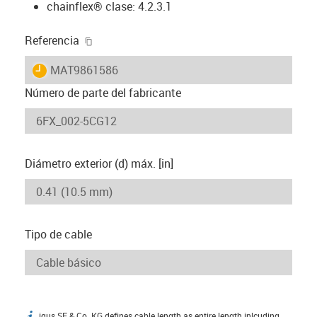
chainflex® clase: 4.2.3.1
igus-icon-copy-clipboard
Referencia
igus-icon-lieferzeit
MAT9861586
Número de parte del fabricante
Diámetro exterior (d) máx. [in]
Tipo de cable
igus SE & Co. KG defines cable length as entire length inlcuding