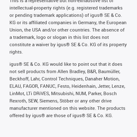
This is a representative but non-exhaustive list of
intellectual-property rights (e.g. registered trademarks
or pending trademark applications) of igus® SE & Co.
KG or its affiliated companies in Germany, the European
Union, the USA and/or other countries. The absence of
a trademark, logo or slogan in this list does not
constitute a waiver by igus® SE & Co. KG of its property
rights.
igus® SE & Co. KG would like to point out that it does
not sell products from Allen Bradley, B&R, Baumüller,
Beckhoff, Lahr, Control Techniques, Danaher Motion,
ELAU, FAGOR, FANUC, Festo, Heidenhain, Jetter, Lenze,
LinMot, LTi DRiVES, Mitsubishi, NUM, Parker, Bosch
Rexroth, SEW, Siemens, Stöber or any other drive
manufacturer mentioned on this website. The products
offered by igus® are those of igus® SE & Co. KG.