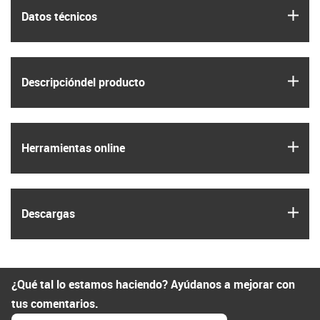
igus
Datos técnicos
igus
Descripción­del producto
igus
Herramientas online
igus
Descargas
¿Qué tal lo estamos haciendo? Ayúdanos a mejorar con
tus comentarios.