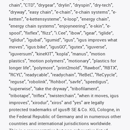
chain", "CTD", "drygear", "drylin", "dryspin", "dry-tech",
"dryway", "easy chain", "e-chain", "e-chain systems", "e-
ketten", "e-kettensysteme", "e-loop", "energy chain",
"energy chain systems", "enjoyneering", "e-skin", "e-
spool", "fixflex", "flizz", "i.Cee", "ibow", "igear", “iglide”,
"iglidur", "igubal", "igumid", "igus", "igus improves what
moves", "igus:bike", "igusGO", "igutex", "iguverse",
"iguversum", "kineKIT", "kopla", "manus", "motion
plastics", "motion polymers", "motionary", "plastics for
longer life", "polymore", "print2mold", "Rawbot", "RBTX",
"RCYL", "readycable", "readychain", "ReBeL", "ReCyycle",
"reguse", "robolink", "Rohbot", "savfe", "speedigus",
"superwise", "take the dryway", "tribofilament",
"tribotape", "triflex", "twisterchain", "when it moves, igus
improves", "xirodur", "xiros" and "yes" are legally
protected trademarks of igus® SE & Co. KG, Cologne, in
the Federal Republic of Germany and in numerous other
countries and international jurisdictions worldwide.