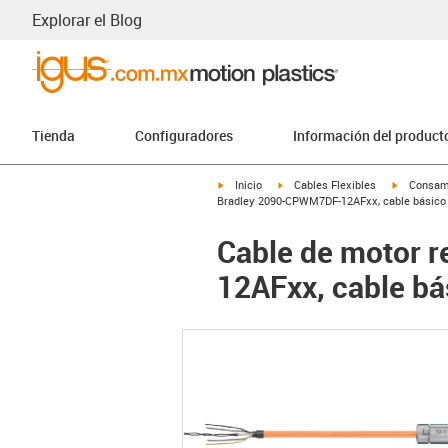
Explorar el Blog
Tienda
Configuradores
Información del product
igus-icon-arrow-right
igus-icon-arrow-right
igus-icon-
Inicio
Cables Flexibles
Consam
Bradley 2090-CPWM7DF-12AFxx, cable básico 
Cable de motor 
12AFxx, cable bá