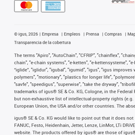
©
igus, 2026
Empresa
Empleos
Prensa
Compras
Map
Transparencia de la cobertura
The terms "Apiro", "AutoChain", "CFRIP", "chainflex", "chainge
chain", "e-chain systems", "e-ketten", "e-kettensysteme", "e-lo
“iglide”, "iglidur", "igubal", "igumid", "igus", "igus improv
polymers", "motionary", "plastics for longer life", "polymore
"savfe", "speedigus", "superwise", "take the dryway", "tribofi
trademarks of igus® SE & Co. KG, Cologne, in the Federal 
but non-exhaustive list of intellectual-property rights (e.
European Union, the USA and/or other countries. The absenc
igus® SE & Co. KG would like to point out that it does no
FANUC, Festo, Heidenhain, Jetter, Lenze, LinMot, LTi DRiV
website. The products offered by igus® are those of igus