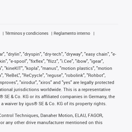
Términos y condiciones
Reglamento interno
, "drylin", "dryspin", "dry-tech", "dryway", "easy chain", "e-
"e-spool", "fixflex", "flizz", "i.Cee", "ibow", "igear",
m", "kineKIT", "kopla", "manus", "motion plastics", "motion
", "ReBeL", "ReCyycle", "reguse", "robolink", "Rohbot",
improves", "xirodur", "xiros" and "yes" are legally protected
onal jurisdictions worldwide. This is a representative
s® SE & Co. KG or its affiliated companies in Germany, the
a waiver by igus® SE & Co. KG of its property rights.
r, Control Techniques, Danaher Motion, ELAU, FAGOR,
 or any other drive manufacturer mentioned on this