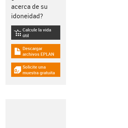
acerca de su
idoneidad?
Calcule la vida
igus-icon-lebensdauerrechner
útil
Descargar
igus-icon-download-plan
archivos EPLAN
Solicite una
igus-icon-gratismuster
muestra gratuita