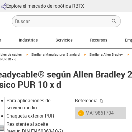
Explore el mercado de robótica RBTX
o
Industrias
Servicios
Recursos
Emp
arrow-right
igus-icon-arrow-right
igus-icon-arrow-right
ig
bles de cables
Similar a Manufacturer Standard
Similar a Allen Bradley
PUR 10 x d
readycable® según Allen Bradle
sico PUR 10 x d
igus-icon-cop
Para aplicaciones de
Referencia
servicio medio
igus-icon-lieferzeit
MAT9861704
Chaqueta exterior PUR
Resistente al aceite
(según DIN EN 50363-10-2)