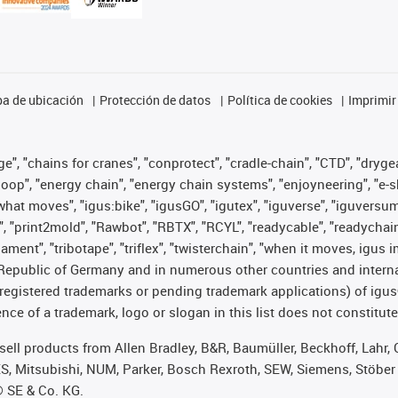
a de ubicación
Protección de datos
Política de cookies
Imprimir
", "chains for cranes", "conprotect", "cradle-chain", "CTD", "drygear"
op", "energy chain", "energy chain systems", "enjoyneering", "e-skin", 
es what moves", "igus:bike", "igusGO", "igutex", "iguverse", "iguversu
", "print2mold", "Rawbot", "RBTX", "RCYL", "readycable", "readychain
lament", "tribotape", "triflex", "twisterchain", "when it moves, igus 
Republic of Germany and in numerous other countries and internati
g. registered trademarks or pending trademark applications) of igu
e of a trademark, logo or slogan in this list does not constitute 
t sell products from Allen Bradley, B&R, Baumüller, Beckhoff, Lah
ES, Mitsubishi, NUM, Parker, Bosch Rexroth, SEW, Siemens, Stöber
® SE & Co. KG.