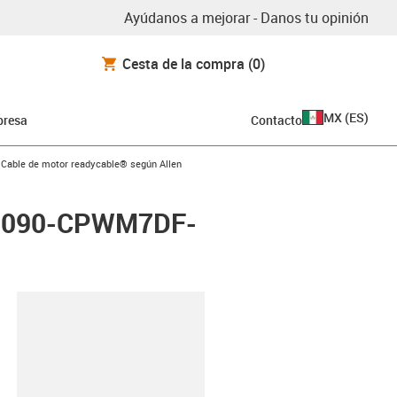
Ayúdanos a mejorar - Danos tu opinión
Cesta de la compra
(0)
MX
(
ES
)
resa
Contacto
us-icon-arrow-right
Cable de motor readycable® según Allen
y 2090-CPWM7DF-
y-clipboard