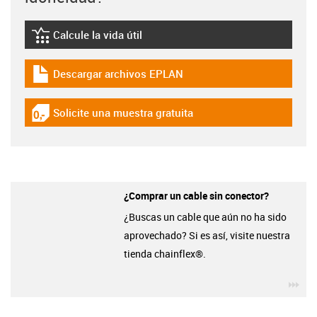
Calcule la vida útil
igus-icon-lebensdauerrechner
Descargar archivos EPLAN
igus-icon-download-plan
Solicite una muestra gratuita
igus-icon-gratismuster
¿Comprar un cable sin conector?
¿Buscas un cable que aún no ha sido
aprovechado? Si es así, visite nuestra
tienda chainflex®.
igu