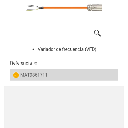
igus-icon-lup
Variador de frecuencia (VFD)
igus-icon-copy-clipboard
Referencia
igus-icon-lieferzeit
MAT9861711