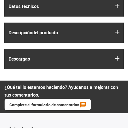
igus
Datos técnicos
igus
Descripción­del producto
igus
Descargas
¿Qué tal lo estamos haciendo? Ayúdanos a mejorar con
tus comentarios.
Complete el formulario de comentarios.