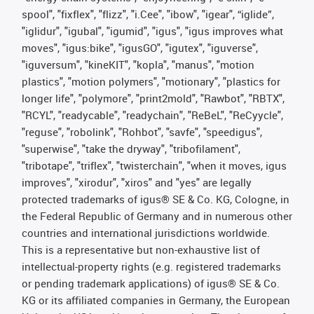
spool", "fixflex", "flizz", "i.Cee", "ibow", "igear", “iglide”,
"iglidur", "igubal", "igumid", "igus", "igus improves what
moves", "igus:bike", "igusGO", "igutex", "iguverse",
"iguversum", "kineKIT", "kopla", "manus", "motion
plastics", "motion polymers", "motionary", "plastics for
longer life", "polymore", "print2mold", "Rawbot", "RBTX",
"RCYL", "readycable", "readychain", "ReBeL", "ReCyycle",
"reguse", "robolink", "Rohbot", "savfe", "speedigus",
"superwise", "take the dryway", "tribofilament",
"tribotape", "triflex", "twisterchain", "when it moves, igus
improves", "xirodur", "xiros" and "yes" are legally
protected trademarks of igus® SE & Co. KG, Cologne, in
the Federal Republic of Germany and in numerous other
countries and international jurisdictions worldwide.
This is a representative but non-exhaustive list of
intellectual-property rights (e.g. registered trademarks
or pending trademark applications) of igus® SE & Co.
KG or its affiliated companies in Germany, the European