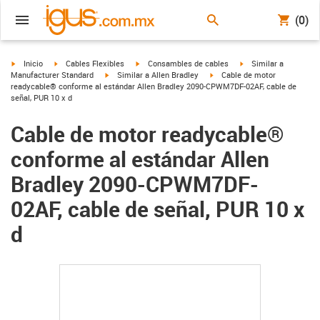
(0)
igus-icon-arrow-right
igus-icon-arrow-right
igus-icon-arrow-right
igus-icon-arrow-right
Inicio
Cables Flexibles
Consambles de cables
Similar a
igus-icon-arrow-right
igus-icon-arrow-right
Manufacturer Standard
Similar a Allen Bradley
Cable de motor
readycable® conforme al estándar Allen Bradley 2090-CPWM7DF-02AF, cable de
señal, PUR 10 x d
Cable de motor readycable®
conforme al estándar Allen
Bradley 2090-CPWM7DF-
02AF, cable de señal, PUR 10 x
d