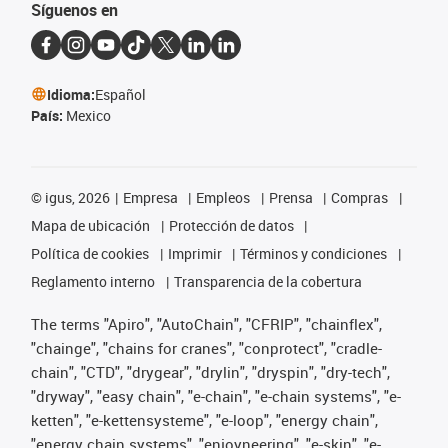
Síguenos en
Idioma:
Español
País:
Mexico
©
igus, 2026
Empresa
Empleos
Prensa
Compras
Mapa de ubicación
Protección de datos
Política de cookies
Imprimir
Términos y condiciones
Reglamento interno
Transparencia de la cobertura
The terms "Apiro", "AutoChain", "CFRIP", "chainflex",
"chainge", "chains for cranes", "conprotect", "cradle-
chain", "CTD", "drygear", "drylin", "dryspin", "dry-tech",
"dryway", "easy chain", "e-chain", "e-chain systems", "e-
ketten", "e-kettensysteme", "e-loop", "energy chain",
"energy chain systems", "enjoyneering", "e-skin", "e-