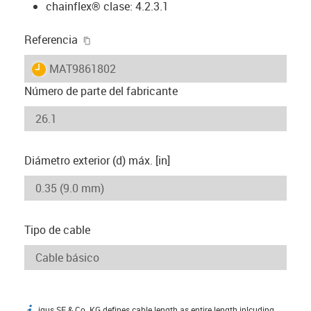
chainflex® clase: 4.2.3.1
igus-icon-copy-clipboard
Referencia
igus-icon-lieferzeit
MAT9861802
Número de parte del fabricante
Diámetro exterior (d) máx. [in]
Tipo de cable
igus SE & Co. KG defines cable length as entire length inlcuding