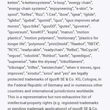
ketten", "e-kettensysteme", "e-loop", "energy chain",
"energy chain systems", "enjoyneering", "e-skin", "e-
spool", "fixflex", "flizz", "i.Cee", "ibow", "igear", “iglide”,
"iglidur", "igubal", "igumid", "igus", "igus improves what
moves", "igus:bike", "igusGO", "igutex", "iguverse",
"iguversum", "kineKIT", "kopla", "manus", "motion
plastics", "motion polymers", "motionary", "plastics for
longer life", "polymore", "print2mold", "Rawbot", "RBTX",
"RCYL", "readycable", "readychain", "ReBeL", "ReCyycle",
"reguse", "robolink", "Rohbot", "savfe", "speedigus",
"superwise", "take the dryway", "tribofilament",
"tribotape", "triflex", "twisterchain", "when it moves, igus
improves", "xirodur", "xiros" and "yes" are legally
protected trademarks of igus® SE & Co. KG, Cologne, in
the Federal Republic of Germany and in numerous other
countries and international jurisdictions worldwide.
This is a representative but non-exhaustive list of
intellectual-property rights (e.g. registered trademarks
or pending trademark applications) of igus® SE & Co.