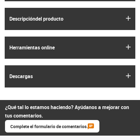
igus
Descripción­del producto
igus
Herramientas online
igus
Descargas
¿Qué tal lo estamos haciendo? Ayúdanos a mejorar con
tus comentarios.
Complete el formulario de comentarios.