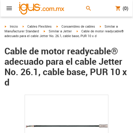
(0)
igus-icon-arrow-right
igus-icon-arrow-right
igus-icon-arrow-right
igus-icon-arrow-right
Inicio
Cables Flexibles
Consambles de cables
Similar a
igus-icon-arrow-right
igus-icon-arrow-right
Manufacturer Standard
Similar a Jetter
Cable de motor readycable®
adecuado para el cable Jetter No. 26.1, cable base, PUR 10 x d
Cable de motor readycable®
adecuado para el cable Jetter
No. 26.1, cable base, PUR 10 x
d