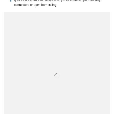
igus-icon-info
connectors or open harnessing.