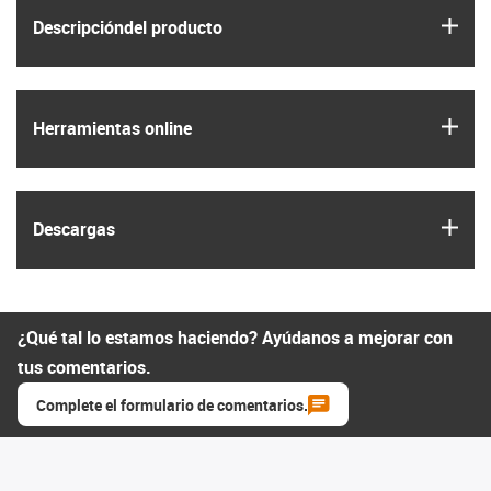
igus
Descripción­del producto
igus
Herramientas online
igus
Descargas
¿Qué tal lo estamos haciendo? Ayúdanos a mejorar con
tus comentarios.
Complete el formulario de comentarios.