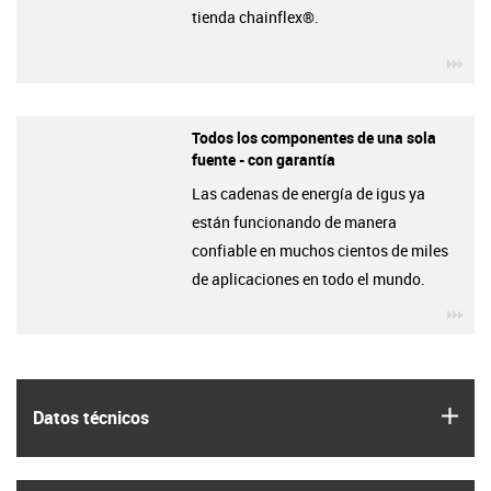
tienda chainflex®.
igu
Todos los componentes de una sola
fuente - con garantía
Las cadenas de energía de igus ya
están funcionando de manera
confiable en muchos cientos de miles
de aplicaciones en todo el mundo.
igu
igus
Datos técnicos