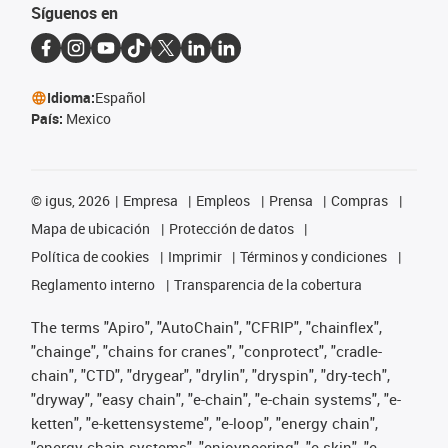
Síguenos en
Idioma:
Español
País:
Mexico
©
igus, 2026
Empresa
Empleos
Prensa
Compras
Mapa de ubicación
Protección de datos
Política de cookies
Imprimir
Términos y condiciones
Reglamento interno
Transparencia de la cobertura
The terms "Apiro", "AutoChain", "CFRIP", "chainflex",
"chainge", "chains for cranes", "conprotect", "cradle-
chain", "CTD", "drygear", "drylin", "dryspin", "dry-tech",
"dryway", "easy chain", "e-chain", "e-chain systems", "e-
ketten", "e-kettensysteme", "e-loop", "energy chain",
"energy chain systems", "enjoyneering", "e-skin", "e-