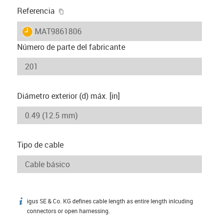
igus-icon-copy-clipboard
Referencia
igus-icon-lieferzeit
MAT9861806
Número de parte del fabricante
Diámetro exterior (d) máx. [in]
Tipo de cable
igus SE & Co. KG defines cable length as entire length inlcuding
igus-icon-info
connectors or open harnessing.