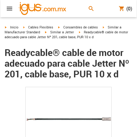
(0)
igus-icon-arrow-right
igus-icon-arrow-right
igus-icon-arrow-right
igus-icon-arrow-right
Inicio
Cables Flexibles
Consambles de cables
Similar a
igus-icon-arrow-right
igus-icon-arrow-right
Manufacturer Standard
Similar a Jetter
Readycable® cable de motor
adecuado para cable Jetter Nº 201, cable base, PUR 10 x d
Readycable® cable de motor
adecuado para cable Jetter Nº
201, cable base, PUR 10 x d