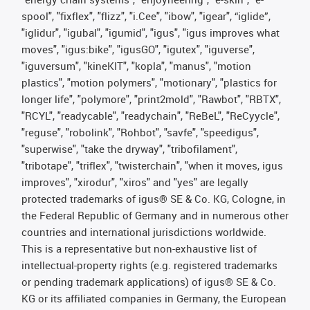
spool", "fixflex", "flizz", "i.Cee", "ibow", "igear", “iglide”,
"iglidur", "igubal", "igumid", "igus", "igus improves what
moves", "igus:bike", "igusGO", "igutex", "iguverse",
"iguversum", "kineKIT", "kopla", "manus", "motion
plastics", "motion polymers", "motionary", "plastics for
longer life", "polymore", "print2mold", "Rawbot", "RBTX",
"RCYL", "readycable", "readychain", "ReBeL", "ReCyycle",
"reguse", "robolink", "Rohbot", "savfe", "speedigus",
"superwise", "take the dryway", "tribofilament",
"tribotape", "triflex", "twisterchain", "when it moves, igus
improves", "xirodur", "xiros" and "yes" are legally
protected trademarks of igus® SE & Co. KG, Cologne, in
the Federal Republic of Germany and in numerous other
countries and international jurisdictions worldwide.
This is a representative but non-exhaustive list of
intellectual-property rights (e.g. registered trademarks
or pending trademark applications) of igus® SE & Co.
KG or its affiliated companies in Germany, the European