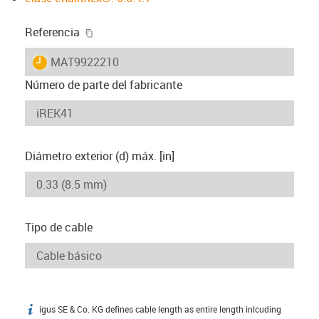
igus-icon-copy-clipboard
Referencia
igus-icon-lieferzeit
MAT9922210
Número de parte del fabricante
Diámetro exterior (d) máx. [in]
Tipo de cable
igus SE & Co. KG defines cable length as entire length inlcuding
igus-icon-info