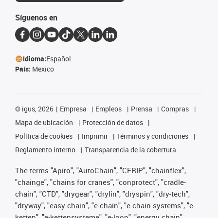
Síguenos en
Idioma:
Español
País:
Mexico
©
igus, 2026
Empresa
Empleos
Prensa
Compras
Mapa de ubicación
Protección de datos
Política de cookies
Imprimir
Términos y condiciones
Reglamento interno
Transparencia de la cobertura
The terms "Apiro", "AutoChain", "CFRIP", "chainflex",
"chainge", "chains for cranes", "conprotect", "cradle-
chain", "CTD", "drygear", "drylin", "dryspin", "dry-tech",
"dryway", "easy chain", "e-chain", "e-chain systems", "e-
ketten", "e-kettensysteme", "e-loop", "energy chain",