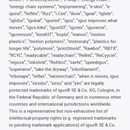
"energy chain systems", "enjoyneering", "e-skin", "e-
spool", "fixflex", "flizz", "i.Cee", "ibow", "igear", “iglide”,
"iglidur", "igubal", "igumid", "igus", "igus improves what
moves", "igus:bike", "igusGO", "igutex", "iguverse",
"iguversum", "kineKIT", "kopla", "manus", "motion
plastics", "motion polymers", "motionary", "plastics for
longer life", "polymore", "print2mold", "Rawbot", "RBTX",
"RCYL", "readycable", "readychain", "ReBeL", "ReCyycle",
"reguse", "robolink", "Rohbot", "savfe", "speedigus",
"superwise", "take the dryway", "tribofilament",
"tribotape", "triflex", "twisterchain", "when it moves, igus
improves", "xirodur", "xiros" and "yes" are legally
protected trademarks of igus® SE & Co. KG, Cologne, in
the Federal Republic of Germany and in numerous other
countries and international jurisdictions worldwide.
This is a representative but non-exhaustive list of
intellectual-property rights (e.g. registered trademarks
or pending trademark applications) of igus® SE & Co.