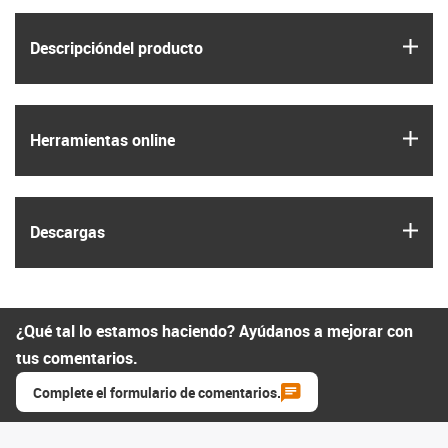
igus
Descripción­del producto
igus
Herramientas online
igus
Descargas
¿Qué tal lo estamos haciendo? Ayúdanos a mejorar con
tus comentarios.
Complete el formulario de comentarios.