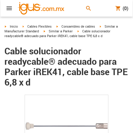
(0)
igus-icon-arrow-right
igus-icon-arrow-right
igus-icon-arrow-right
igus-icon-arrow-right
Inicio
Cables Flexibles
Consambles de cables
Similar a
igus-icon-arrow-right
igus-icon-arrow-right
Manufacturer Standard
Similar a Parker
Cable solucionador
readycable® adecuado para Parker iREK41, cable base TPE 6,8 x d
Cable solucionador
readycable® adecuado para
Parker iREK41, cable base TPE
6,8 x d