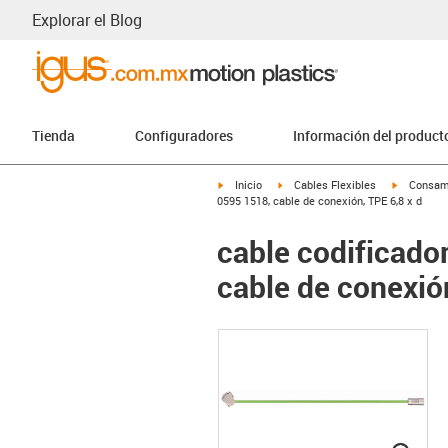
Explorar el Blog
Tienda
Configuradores
Información del product
igus-icon-arrow-right
igus-icon-arrow-right
igus-icon-
Inicio
Cables Flexibles
Consam
0595 1518, cable de conexión, TPE 6,8 x d
cable codificad
cable de conexión