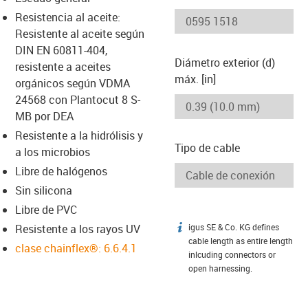
-icon-lupe
-icon-lupe
Resistencia al aceite:
Resistente al aceite según
DIN EN 60811-404,
Diámetro exterior (d)
resistente a aceites
máx. [in]
orgánicos según VDMA
24568 con Plantocut 8 S-
MB por DEA
Resistente a la hidrólisis y
Tipo de cable
a los microbios
Libre de halógenos
Sin silicona
Libre de PVC
Resistente a los rayos UV
igus SE & Co. KG defines
igus-icon-info
cable length as entire length
clase chainflex®: 6.6.4.1
inlcuding connectors or
open harnessing.