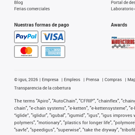
Blog
Portal de d
Ferias comerciales
Laboratorio 
Nuestras formas de pago
Awards
©
igus, 2026
Empresa
Empleos
Prensa
Compras
Map
Transparencia de la cobertura
The terms "Apiro", "AutoChain", "CFRIP", "chainflex", "chainge
chain", "e-chain systems", "e-ketten", "e-kettensysteme", "e-lo
“iglide”, "iglidur", "igubal", "igumid", "igus", "igus improv
polymers", "motionary", "plastics for longer life", "polymore
"savfe", "speedigus", "superwise", "take the dryway", "tribofi