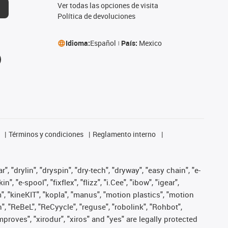
Ver todas las opciones de visita
Política de devoluciones
Idioma:
Español
País:
Mexico
Términos y condiciones
Reglamento interno
, "drylin", "dryspin", "dry-tech", "dryway", "easy chain", "e-
"e-spool", "fixflex", "flizz", "i.Cee", "ibow", "igear",
m", "kineKIT", "kopla", "manus", "motion plastics", "motion
", "ReBeL", "ReCyycle", "reguse", "robolink", "Rohbot",
improves", "xirodur", "xiros" and "yes" are legally protected