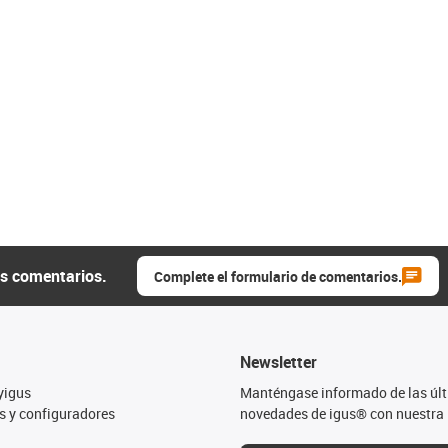
us comentarios.
Complete el formulario de comentarios.
Newsletter
yigus
Manténgase informado de las úl
s y configuradores
novedades de igus® con nuestra 