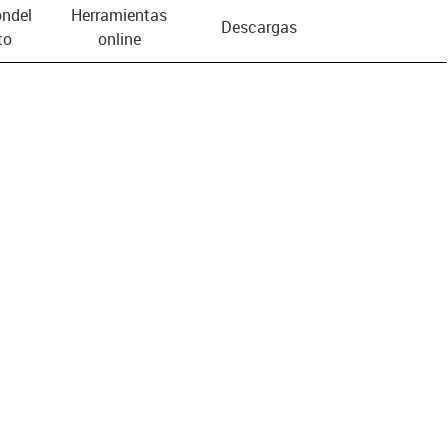
n­del
Herramientas
Descargas
to
online