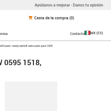
Ayúdanos a mejorar - Danos tu opinión
Cesta de la compra
(0)
MX
(
ES
)
resa
Contacto
arrow-right
odificador readycable® adecuado para SEW
W 0595 1518,
y-clipboard