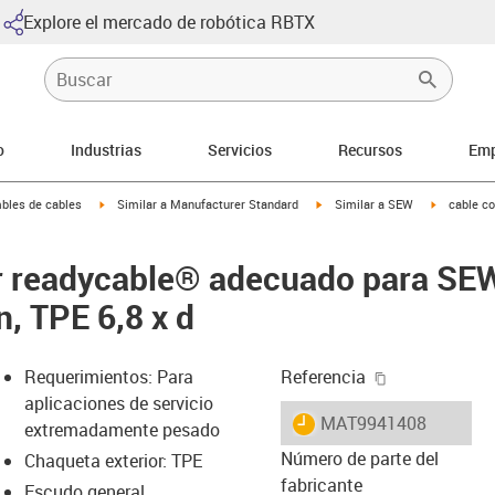
Explore el mercado de robótica RBTX
o
Industrias
Servicios
Recursos
Emp
arrow-right
igus-icon-arrow-right
igus-icon-arrow-right
igus-icon-
bles de cables
Similar a Manufacturer Standard
Similar a SEW
cable c
or readycable® adecuado para SE
, TPE 6,8 x d
igus-icon-cop
Requerimientos: Para
Referencia
aplicaciones de servicio
igus-icon-lieferzeit
MAT9941408
extremadamente pesado
Número de parte del
Chaqueta exterior: TPE
fabricante
Escudo general