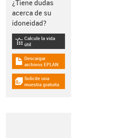
¿Tiene dudas
acerca de su
idoneidad?
Calcule la vida
igus-icon-lebensdauerrechner
útil
Descargar
igus-icon-download-plan
archivos EPLAN
Solicite una
igus-icon-gratismuster
muestra gratuita