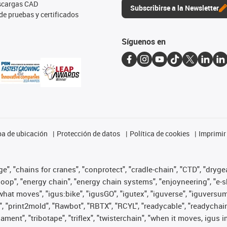
escargas CAD
Subscribirse a la Newsletter
de pruebas y certificados
Síguenos en
a de ubicación
Protección de datos
Política de cookies
Imprimir
", "chains for cranes", "conprotect", "cradle-chain", "CTD", "drygear"
op", "energy chain", "energy chain systems", "enjoyneering", "e-skin", 
es what moves", "igus:bike", "igusGO", "igutex", "iguverse", "iguversu
", "print2mold", "Rawbot", "RBTX", "RCYL", "readycable", "readychain
lament", "tribotape", "triflex", "twisterchain", "when it moves, igus 