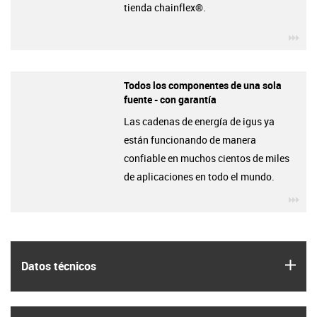
tienda chainflex®.
igu
Todos los componentes de una sola
fuente - con garantía
Las cadenas de energía de igus ya
están funcionando de manera
confiable en muchos cientos de miles
de aplicaciones en todo el mundo.
igu
igus
Datos técnicos