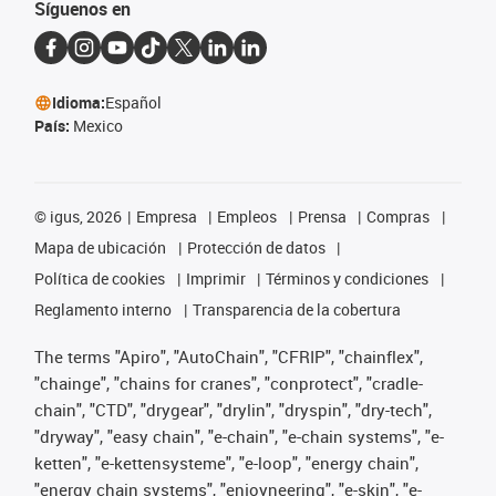
Síguenos en
Idioma:
Español
País:
Mexico
©
igus, 2026
Empresa
Empleos
Prensa
Compras
Mapa de ubicación
Protección de datos
Política de cookies
Imprimir
Términos y condiciones
Reglamento interno
Transparencia de la cobertura
The terms "Apiro", "AutoChain", "CFRIP", "chainflex",
"chainge", "chains for cranes", "conprotect", "cradle-
chain", "CTD", "drygear", "drylin", "dryspin", "dry-tech",
"dryway", "easy chain", "e-chain", "e-chain systems", "e-
ketten", "e-kettensysteme", "e-loop", "energy chain",
"energy chain systems", "enjoyneering", "e-skin", "e-