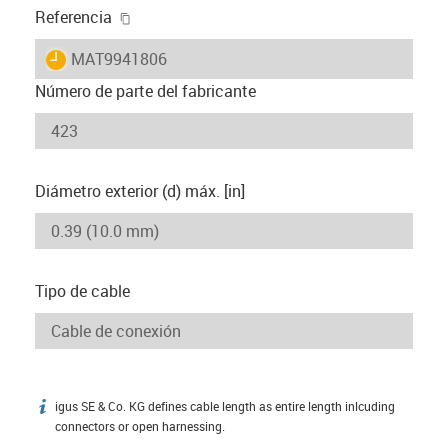
igus-icon-copy-clipboard
Referencia
igus-icon-lieferzeit
MAT9941806
Número de parte del fabricante
Diámetro exterior (d) máx. [in]
Tipo de cable
igus SE & Co. KG defines cable length as entire length inlcuding
igus-icon-info
connectors or open harnessing.