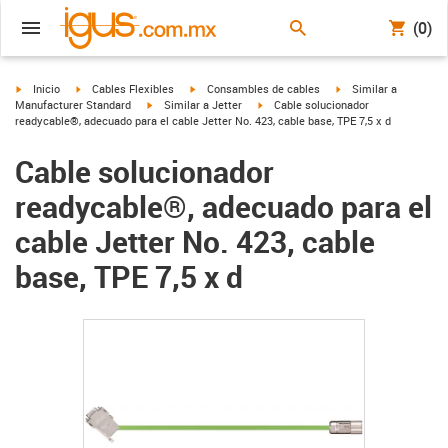
(0)
igus-icon-arrow-right
igus-icon-arrow-right
igus-icon-arrow-right
igus-icon-arrow-right
Inicio
Cables Flexibles
Consambles de cables
Similar a
igus-icon-arrow-right
igus-icon-arrow-right
Manufacturer Standard
Similar a Jetter
Cable solucionador
readycable®, adecuado para el cable Jetter No. 423, cable base, TPE 7,5 x d
Cable solucionador
readycable®, adecuado para el
cable Jetter No. 423, cable
base, TPE 7,5 x d