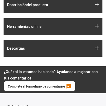
igus
Descripción­del producto
igus
Herramientas online
igus
Descargas
¿Qué tal lo estamos haciendo? Ayúdanos a mejorar con
tus comentarios.
Complete el formulario de comentarios.