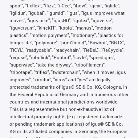
spool", "fixflex", "flizz", "i.Cee", "ibow", "igear", “iglide”,
"iglidur", "igubal", "igumid", "igus", "igus improves what
moves", "igus:bike", "igusGO", "igutex", "iguverse",
"iguversum", "kineKIT", "kopla", "manus", "motion
plastics", "motion polymers", "motionary", "plastics for
longer life", "polymore", "print2mold", "Rawbot", "RBTX",
"RCYL", "readycable", "readychain", "ReBeL", "ReCyycle",
"reguse", "robolink", "Rohbot", "savfe", "speedigus",
"superwise", "take the dryway", "tribofilament",
"tribotape", "triflex", "twisterchain", "when it moves, igus
improves", "xirodur", "xiros" and "yes" are legally
protected trademarks of igus® SE & Co. KG, Cologne, in
the Federal Republic of Germany and in numerous other
countries and international jurisdictions worldwide.
This is a representative but non-exhaustive list of
intellectual-property rights (e.g. registered trademarks
or pending trademark applications) of igus® SE & Co.
KG or its affiliated companies in Germany, the European